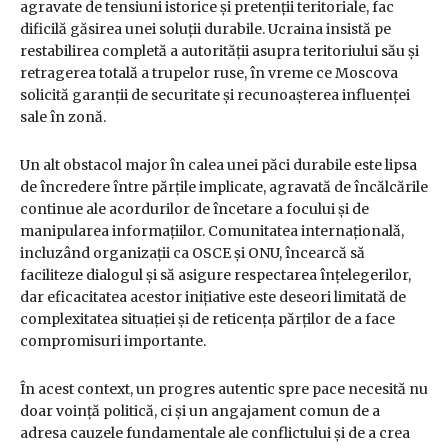
agravate de tensiuni istorice și pretenții teritoriale, fac
dificilă găsirea unei soluții durabile. Ucraina insistă pe
restabilirea completă a autorității asupra teritoriului său și
retragerea totală a trupelor ruse, în vreme ce Moscova
solicită garanții de securitate și recunoașterea influenței
sale în zonă.
Un alt obstacol major în calea unei păci durabile este lipsa
de încredere între părțile implicate, agravată de încălcările
continue ale acordurilor de încetare a focului și de
manipularea informațiilor. Comunitatea internațională,
incluzând organizații ca OSCE și ONU, încearcă să
faciliteze dialogul și să asigure respectarea înțelegerilor,
dar eficacitatea acestor inițiative este deseori limitată de
complexitatea situației și de reticența părților de a face
compromisuri importante.
În acest context, un progres autentic spre pace necesită nu
doar voință politică, ci și un angajament comun de a
adresa cauzele fundamentale ale conflictului și de a crea