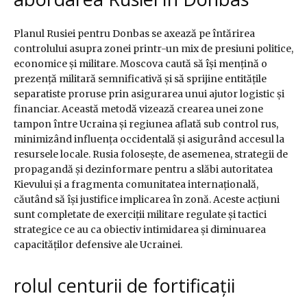
Planul Rusiei pentru Donbas se axează pe întărirea
controlului asupra zonei printr-un mix de presiuni politice,
economice și militare. Moscova caută să își mențină o
prezență militară semnificativă și să sprijine entitățile
separatiste proruse prin asigurarea unui ajutor logistic și
financiar. Această metodă vizează crearea unei zone
tampon între Ucraina și regiunea aflată sub control rus,
minimizând influența occidentală și asigurând accesul la
resursele locale. Rusia folosește, de asemenea, strategii de
propagandă și dezinformare pentru a slăbi autoritatea
Kievului și a fragmenta comunitatea internațională,
căutând să își justifice implicarea în zonă. Aceste acțiuni
sunt completate de exerciții militare regulate și tactici
strategice ce au ca obiectiv intimidarea și diminuarea
capacităților defensive ale Ucrainei.
rolul centurii de fortificații