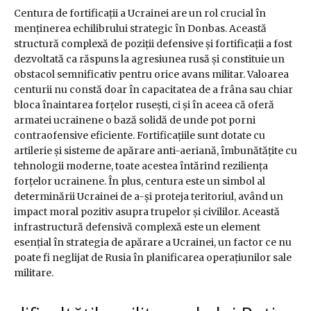
Centura de fortificații a Ucrainei are un rol crucial în
menținerea echilibrului strategic în Donbas. Această
structură complexă de poziții defensive și fortificații a fost
dezvoltată ca răspuns la agresiunea rusă și constituie un
obstacol semnificativ pentru orice avans militar. Valoarea
centurii nu constă doar în capacitatea de a frâna sau chiar
bloca înaintarea forțelor rusești, ci și în aceea că oferă
armatei ucrainene o bază solidă de unde pot porni
contraofensive eficiente. Fortificațiile sunt dotate cu
artilerie și sisteme de apărare anti-aeriană, îmbunătățite cu
tehnologii moderne, toate acestea întărind reziliența
forțelor ucrainene. În plus, centura este un simbol al
determinării Ucrainei de a-și proteja teritoriul, având un
impact moral pozitiv asupra trupelor și civililor. Această
infrastructură defensivă complexă este un element
esențial în strategia de apărare a Ucrainei, un factor ce nu
poate fi neglijat de Rusia în planificarea operațiunilor sale
militare.