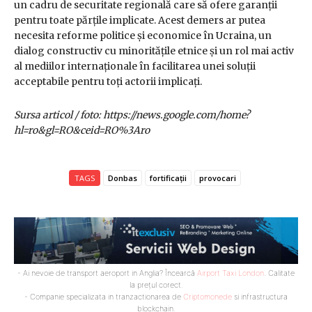
un cadru de securitate regională care să ofere garanții
pentru toate părțile implicate. Acest demers ar putea
necesita reforme politice și economice în Ucraina, un
dialog constructiv cu minoritățile etnice și un rol mai activ
al mediilor internaționale în facilitarea unei soluții
acceptabile pentru toți actorii implicați.
Sursa articol / foto: https://news.google.com/home?
hl=ro&gl=RO&ceid=RO%3Aro
TAGS
Donbas
fortificații
provocari
- Ai nevoie de transport aeroport in Anglia? Încearcă
Airport Taxi London
. Calitate
la prețul corect.
- Companie specializata in tranzactionarea de
Criptomonede
si infrastructura
blockchain.