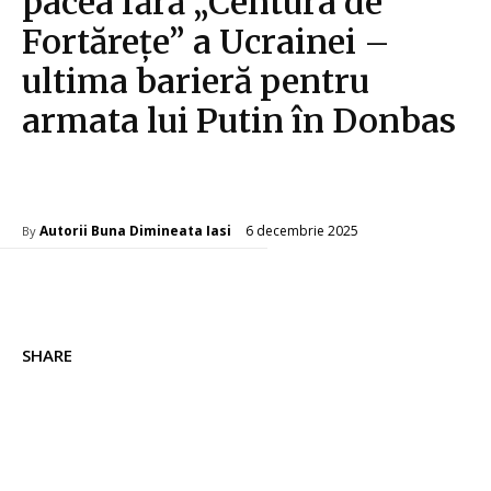
pacea fără „Centura de
Fortărețe” a Ucrainei –
ultima barieră pentru
armata lui Putin în Donbas
Diverse Noutati
6 decembrie 2025
Autorii Buna Dimineata Iasi
By
SHARE