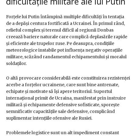
dificultățile militare ale lui Putin
Forțele lui Putin întâmpină multiple dificultăți în tentația
de a depăși centura fortificată a Ucrainei. În primul rând,
relieful complex și terenul dificil al regiunii Donbas
creează bariere naturale care complică deplasările rapide
și eficiente ale trupelor ruse. Pe deasupra, condițiile
meteorologice instabile pot influența negativ operațiile
militare, scăzând randamentul echipamentului și moralul
soldaților.
O altă provocare considerabilă este constituirea rezistenței
acerbe a forțelor ucrainene, care sunt bine antrenate,
echipate și motivate să își apere teritoriul. Suportul
internațional primit de Ucraina, manifestat prin instruire
militară și echipamente defensive sofisticate, sporește
semnificativ capacitățile sale defensive, complicând
suplimentar intențiile ofensive ale Rusiei.
Problemele logistice sunt un alt impediment constant