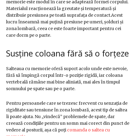
memorie este modul în care se adaptează formei corpului.
Materialul reacționează la greutate și temperatură și
distribuie presiunea pe toată suprafața de contact.Acest
lucru înseamnă mai puțină presiune pe umeri, șolduri și
zona lombară, ceea ce este foarte important pentru cei
care dorm pe o parte.
Susține coloana fără să o forțeze
Salteaua cu memorie oferă suport acolo unde este nevoie,
fără să împingă corpul într-o poziție rigidă, iar coloana
vertebrală rămâne mai bine aliniată, mai ales în timpul
somnului pe spate sau pe o parte.
Pentru persoanele care se trezesc frecvent cu senzația de
rigiditate sau tensiune în zona lombară, acest tip de saltea
îi poate ajuta. Nu „vindecă” problemele de spate, dar
creează condițiile pentru un somn mai corect din punct de
vedere al posturii, așa că poți
comanda o saltea cu