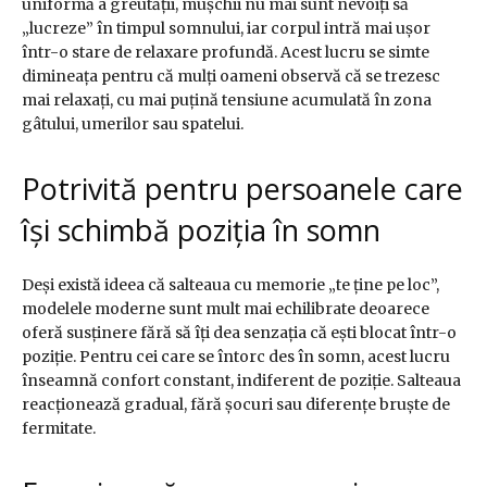
uniformă a greutății, mușchii nu mai sunt nevoiți să
„lucreze” în timpul somnului, iar corpul intră mai ușor
într-o stare de relaxare profundă. Acest lucru se simte
dimineața pentru că mulți oameni observă că se trezesc
mai relaxați, cu mai puțină tensiune acumulată în zona
gâtului, umerilor sau spatelui.
Potrivită pentru persoanele care
își schimbă poziția în somn
Deși există ideea că salteaua cu memorie „te ține pe loc”,
modelele moderne sunt mult mai echilibrate deoarece
oferă susținere fără să îți dea senzația că ești blocat într-o
poziție. Pentru cei care se întorc des în somn, acest lucru
înseamnă confort constant, indiferent de poziție. Salteaua
reacționează gradual, fără șocuri sau diferențe bruște de
fermitate.