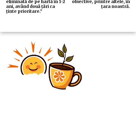
eliminată de pe hartă în 1-2
obiective, printre altele, în
ani, având două țări ca
țara noastră.
ținte prioritare.”
Diverse Noutati
Oficial: CSM București a desemnat un antrenor