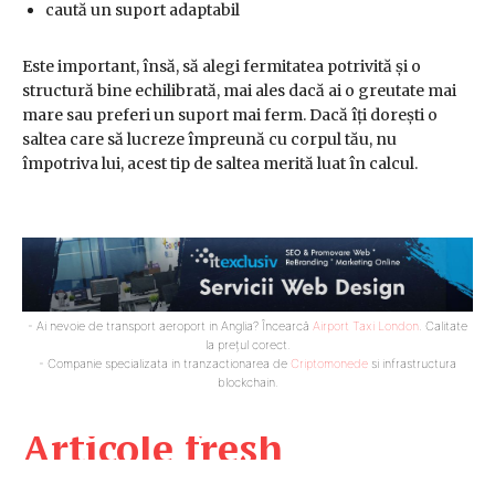
caută un suport adaptabil
Este important, însă, să alegi fermitatea potrivită și o
structură bine echilibrată, mai ales dacă ai o greutate mai
mare sau preferi un suport mai ferm. Dacă îți dorești o
saltea care să lucreze împreună cu corpul tău, nu
împotriva lui, acest tip de saltea merită luat în calcul.
- Ai nevoie de transport aeroport in Anglia? Încearcă
Airport Taxi London
. Calitate
la prețul corect.
- Companie specializata in tranzactionarea de
Criptomonede
si infrastructura
blockchain.
Articole fresh