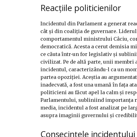
Reacțiile politicienilor
Incidentul din Parlament a generat reacț
cât și din coaliția de guvernare. Lider
comportamentul ministrului Câciu, cons
democratică. Acesta a cerut demisia mi
ce căuta într-un for legislativ și subli
civilizat. Pe de altă parte, unii membri
incidentul, caracterizându-l ca un mom
partea opoziției. Aceștia au argumentat 
inadecvată, a fost una umană în fața ata
politicieni au făcut apel la calm și re
Parlamentului, subliniind importanța re
media, incidentul a fost analizat pe larg
asupra imaginii guvernului și credibilit
Consecințele incidentului