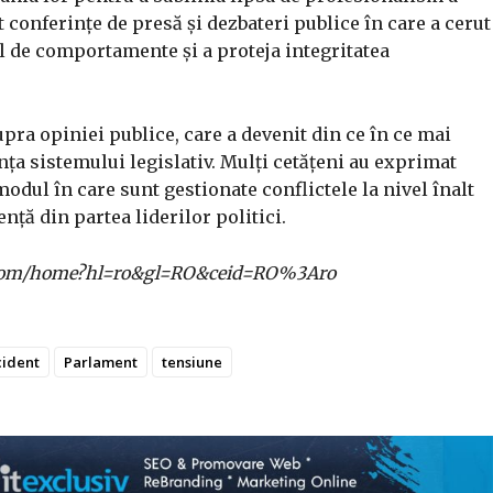
 conferințe de presă și dezbateri publice în care a cerut
l de comportamente și a proteja integritatea
upra opiniei publice, care a devenit din ce în ce mai
iența sistemului legislativ. Mulți cetățeni au exprimat
odul în care sunt gestionate conflictele la nivel înalt
nță din partea liderilor politici.
gle.com/home?hl=ro&gl=RO&ceid=RO%3Aro
cident
Parlament
tensiune