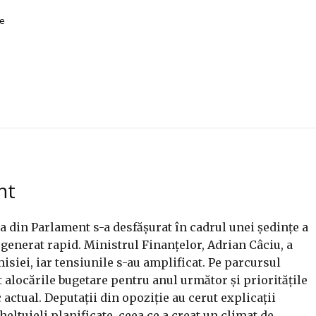
ie
nt
a din Parlament s-a desfășurat în cadrul unei ședințe a
egenerat rapid. Ministrul Finanțelor, Adrian Câciu, a
isiei, iar tensiunile s-au amplificat. Pe parcursul
t alocările bugetare pentru anul următor și prioritățile
ctual. Deputații din opoziție au cerut explicații
heltuieli planificate, ceea ce a creat un climat de