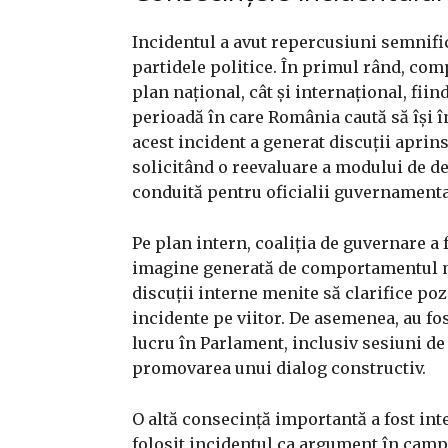
Incidentul a avut repercusiuni semnific
partidele politice. În primul rând, com
plan național, cât și internațional, fii
perioadă în care România caută să își î
acest incident a generat discuții aprin
solicitând o reevaluare a modului de d
conduită pentru oficialii guvernamenta
Pe plan intern, coaliția de guvernare a f
imagine generată de comportamentul mini
discuții interne menite să clarifice poz
incidente pe viitor. De asemenea, au f
lucru în Parlament, inclusiv sesiuni de
promovarea unui dialog constructiv.
O altă consecință importantă a fost inte
folosit incidentul ca argument în camp