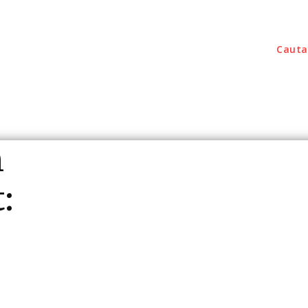
Cauta
outati
Home & Deco
Sanatate / Hobby
Tec
n
: