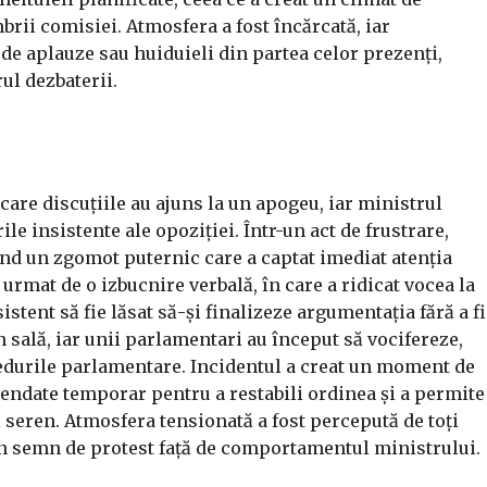
brii comisiei. Atmosfera a fost încărcată, iar
 de aplauze sau huiduieli din partea celor prezenți,
ul dezbaterii.
care discuțiile au ajuns la un apogeu, iar ministrul
ile insistente ale opoziției. Într-un act de frustrare,
nd un zgomot puternic care a captat imediat atenția
 urmat de o izbucnire verbală, în care a ridicat vocea la
stent să fie lăsat să-și finalizeze argumentația fără a fi
în sală, iar unii parlamentari au început să vocifereze,
edurile parlamentare. Incidentul a creat un moment de
spendate temporar pentru a restabili ordinea și a permite
 seren. Atmosfera tensionată a fost percepută de toți
ă în semn de protest față de comportamentul ministrului.