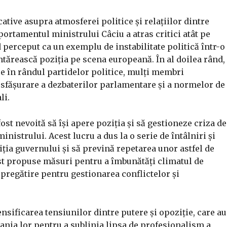
ative asupra atmosferei politice și relațiilor dintre
portamentul ministrului Câciu a atras critici atât pe
nd perceput ca un exemplu de instabilitate politică într-o
ntărească poziția pe scena europeană. În al doilea rând,
se în rândul partidelor politice, mulți membri
esfășurare a dezbaterilor parlamentare și a normelor de
li.
ost nevoită să își apere poziția și să gestioneze criza de
strului. Acest lucru a dus la o serie de întâlniri și
iția guvernului și să prevină repetarea unor astfel de
ost propuse măsuri pentru a îmbunătăți climatul de
 pregătire pentru gestionarea conflictelor și
nsificarea tensiunilor dintre putere și opoziție, care au
ania lor pentru a sublinia lipsa de profesionalism a