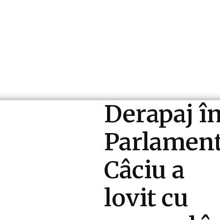
ri si Industrii
Cultura si Entertainment
Diverse N
Derapaj î
Parlament
Câciu a
lovit cu