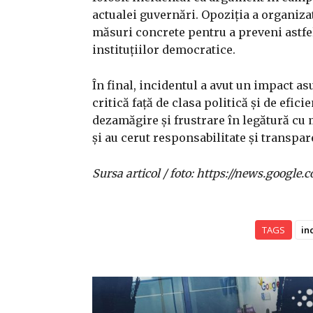
actualei guvernări. Opoziția a organizat
măsuri concrete pentru a preveni astfe
instituțiilor democratice.
În final, incidentul a avut un impact as
critică față de clasa politică și de efic
dezamăgire și frustrare în legătură cu m
și au cerut responsabilitate și transpare
Sursa articol / foto: https://news.goo
TAGS
in