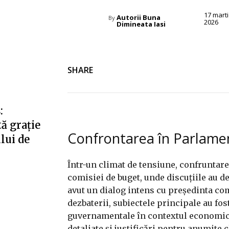
17 mart
Autorii Buna
By
2026
Dimineata Iasi
SHARE
:
ă grație
Confrontarea în Parlame
ului de
Într-un climat de tensiune, confruntare
comisiei de buget, unde discuțiile au d
avut un dialog intens cu președinta com
dezbaterii, subiectele principale au fos
guvernamentale în contextul economic a
detaliate și justificări pentru anumite c