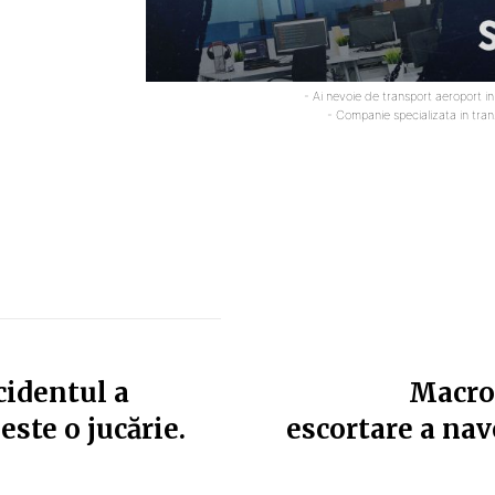
- Ai nevoie de transport aeroport i
- Companie specializata in tra
identul a
Macron
ste o jucărie.
escortare a na