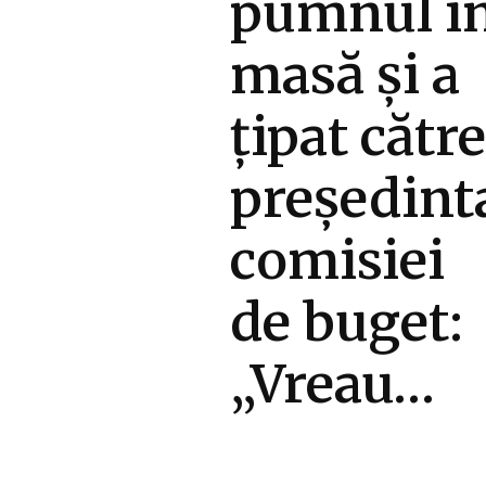
pumnul î
masă și a
țipat către
președint
comisiei
de buget:
„Vreau…
Diverse Noutati