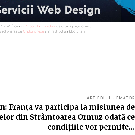
n Anglia? Încearcă
Airport Taxi London
. Calitate la prețul corect.
nzactionarea de
Criptomonede
si infrastructura blockchain.
ARTICOLUL URMĂTOR
: Franța va participa la misiunea de
velor din Strâmtoarea Ormuz odată ce
condițiile vor permite…