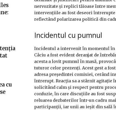
lles
nervozitate și replici tăioase între mem
une:
intervențiile au fost deseori întrerupte
reflectând polarizarea politică din cadr
Incidentul cu pumnul
tenția
Incidentul a intervenit în momentul în 
Câciu a fost evident deranjat de întrebăr
tat
acesta a lovit pumnul în masă, provocâ
tuturor celor prezenți. Acest gest a fost
adresa președintei comisiei, cerând insi
întrerupt. Reacția sa a stârnit agitație 
ea cu
solicitând calm și respect pentru proc
”se
confuzie, în care discuțiile au fost su
reluarea dezbaterilor într-un cadru mai
participanții, iar unii au ieșit din sal