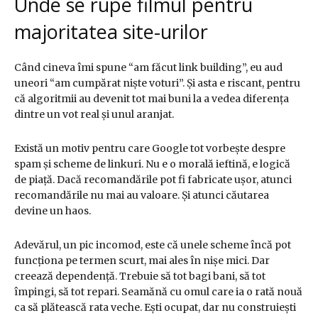
Unde se rupe filmul pentru
majoritatea site-urilor
Când cineva îmi spune “am făcut link building”, eu aud
uneori “am cumpărat niște voturi”. Și asta e riscant, pentru
că algoritmii au devenit tot mai buni la a vedea diferența
dintre un vot real și unul aranjat.
Există un motiv pentru care Google tot vorbește despre
spam și scheme de linkuri. Nu e o morală ieftină, e logică
de piață. Dacă recomandările pot fi fabricate ușor, atunci
recomandările nu mai au valoare. Și atunci căutarea
devine un haos.
Adevărul, un pic incomod, este că unele scheme încă pot
funcționa pe termen scurt, mai ales în nișe mici. Dar
creează dependență. Trebuie să tot bagi bani, să tot
împingi, să tot repari. Seamănă cu omul care ia o rată nouă
ca să plătească rata veche. Ești ocupat, dar nu construiești