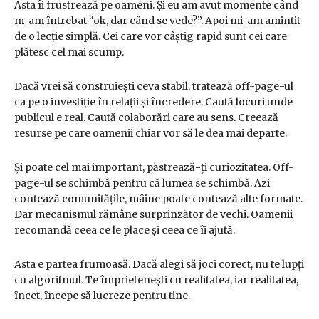
Asta îi frustrează pe oameni. Și eu am avut momente când
m-am întrebat “ok, dar când se vede?”. Apoi mi-am amintit
de o lecție simplă. Cei care vor câștig rapid sunt cei care
plătesc cel mai scump.
Dacă vrei să construiești ceva stabil, tratează off-page-ul
ca pe o investiție în relații și încredere. Caută locuri unde
publicul e real. Caută colaborări care au sens. Creează
resurse pe care oamenii chiar vor să le dea mai departe.
Și poate cel mai important, păstrează-ți curiozitatea. Off-
page-ul se schimbă pentru că lumea se schimbă. Azi
contează comunitățile, mâine poate contează alte formate.
Dar mecanismul rămâne surprinzător de vechi. Oamenii
recomandă ceea ce le place și ceea ce îi ajută.
Asta e partea frumoasă. Dacă alegi să joci corect, nu te lupți
cu algoritmul. Te împrietenești cu realitatea, iar realitatea,
încet, începe să lucreze pentru tine.