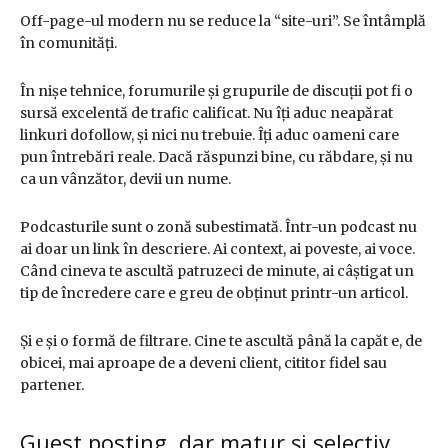
Off-page-ul modern nu se reduce la “site-uri”. Se întâmplă
în comunități.
În nișe tehnice, forumurile și grupurile de discuții pot fi o
sursă excelentă de trafic calificat. Nu îți aduc neapărat
linkuri dofollow, și nici nu trebuie. Îți aduc oameni care
pun întrebări reale. Dacă răspunzi bine, cu răbdare, și nu
ca un vânzător, devii un nume.
Podcasturile sunt o zonă subestimată. Într-un podcast nu
ai doar un link în descriere. Ai context, ai poveste, ai voce.
Când cineva te ascultă patruzeci de minute, ai câștigat un
tip de încredere care e greu de obținut printr-un articol.
Și e și o formă de filtrare. Cine te ascultă până la capăt e, de
obicei, mai aproape de a deveni client, cititor fidel sau
partener.
Guest posting, dar matur și selectiv