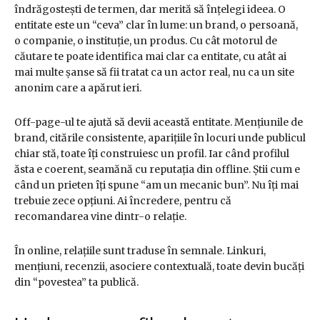
îndrăgostești de termen, dar merită să înțelegi ideea. O
entitate este un “ceva” clar în lume: un brand, o persoană,
o companie, o instituție, un produs. Cu cât motorul de
căutare te poate identifica mai clar ca entitate, cu atât ai
mai multe șanse să fii tratat ca un actor real, nu ca un site
anonim care a apărut ieri.
Off-page-ul te ajută să devii această entitate. Mențiunile de
brand, citările consistente, aparițiile în locuri unde publicul
chiar stă, toate îți construiesc un profil. Iar când profilul
ăsta e coerent, seamănă cu reputația din offline. Știi cum e
când un prieten îți spune “am un mecanic bun”. Nu îți mai
trebuie zece opțiuni. Ai încredere, pentru că
recomandarea vine dintr-o relație.
În online, relațiile sunt traduse în semnale. Linkuri,
mențiuni, recenzii, asociere contextuală, toate devin bucăți
din “povestea” ta publică.