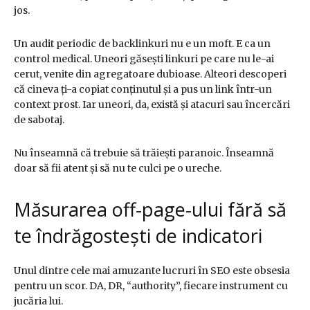
jos.
Un audit periodic de backlinkuri nu e un moft. E ca un
control medical. Uneori găsești linkuri pe care nu le-ai
cerut, venite din agregatoare dubioase. Alteori descoperi
că cineva ți-a copiat conținutul și a pus un link într-un
context prost. Iar uneori, da, există și atacuri sau încercări
de sabotaj.
Nu înseamnă că trebuie să trăiești paranoic. Înseamnă
doar să fii atent și să nu te culci pe o ureche.
Măsurarea off-page-ului fără să
te îndrăgostești de indicatori
Unul dintre cele mai amuzante lucruri în SEO este obsesia
pentru un scor. DA, DR, “authority”, fiecare instrument cu
jucăria lui.