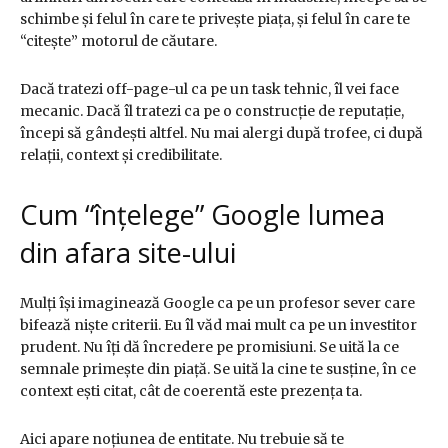
schimbe și felul în care te privește piața, și felul în care te
“citește” motorul de căutare.
Dacă tratezi off-page-ul ca pe un task tehnic, îl vei face
mecanic. Dacă îl tratezi ca pe o construcție de reputație,
începi să gândești altfel. Nu mai alergi după trofee, ci după
relații, context și credibilitate.
Cum “înțelege” Google lumea
din afara site-ului
Mulți își imaginează Google ca pe un profesor sever care
bifează niște criterii. Eu îl văd mai mult ca pe un investitor
prudent. Nu îți dă încredere pe promisiuni. Se uită la ce
semnale primește din piață. Se uită la cine te susține, în ce
context ești citat, cât de coerentă este prezența ta.
Aici apare noțiunea de entitate. Nu trebuie să te