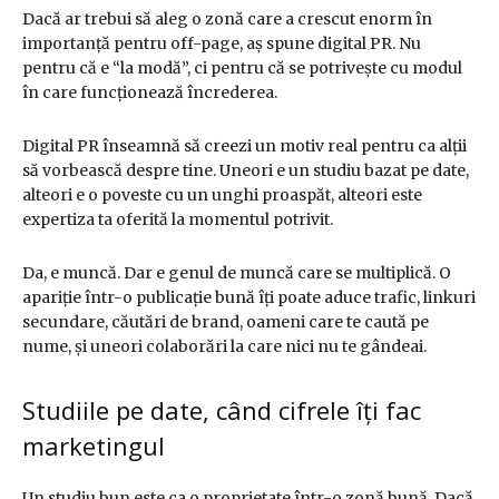
Dacă ar trebui să aleg o zonă care a crescut enorm în
importanță pentru off-page, aș spune digital PR. Nu
pentru că e “la modă”, ci pentru că se potrivește cu modul
în care funcționează încrederea.
Digital PR înseamnă să creezi un motiv real pentru ca alții
să vorbească despre tine. Uneori e un studiu bazat pe date,
alteori e o poveste cu un unghi proaspăt, alteori este
expertiza ta oferită la momentul potrivit.
Da, e muncă. Dar e genul de muncă care se multiplică. O
apariție într-o publicație bună îți poate aduce trafic, linkuri
secundare, căutări de brand, oameni care te caută pe
nume, și uneori colaborări la care nici nu te gândeai.
Studiile pe date, când cifrele îți fac
marketingul
Un studiu bun este ca o proprietate într-o zonă bună. Dacă