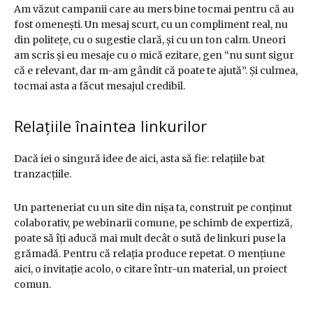
Am văzut campanii care au mers bine tocmai pentru că au
fost omenești. Un mesaj scurt, cu un compliment real, nu
din politețe, cu o sugestie clară, și cu un ton calm. Uneori
am scris și eu mesaje cu o mică ezitare, gen “nu sunt sigur
că e relevant, dar m-am gândit că poate te ajută”. Și culmea,
tocmai asta a făcut mesajul credibil.
Relațiile înaintea linkurilor
Dacă iei o singură idee de aici, asta să fie: relațiile bat
tranzacțiile.
Un parteneriat cu un site din nișa ta, construit pe conținut
colaborativ, pe webinarii comune, pe schimb de expertiză,
poate să îți aducă mai mult decât o sută de linkuri puse la
grămadă. Pentru că relația produce repetat. O mențiune
aici, o invitație acolo, o citare într-un material, un proiect
comun.