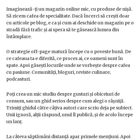
Imaginează-ți un magazin online mic, cu produse de nișă.
Să zicem cafea de specialitate. Dacă încerci să crești doar
cu articole pe blog, e ca și cum ai deschide un magazin pe o
stradă fără trafic și ai spera să te găsească lumea din
întâmplare.
O strategie off-page matură începe cu o poveste bună. De
ce cafeaua ta e diferită, ce proces ai, ce oameni sunt în
spate. Apoi găsești locurile unde se vorbește despre cafea
cu pasiune. Comunități, bloguri, reviste culinare,
podcasturi.
Poți crea un mic studiu despre gusturi și obiceiuri de
consum, sau un ghid serios despre cum alegi o râșniță.
Trimiți ghidul către câțiva autori care scriu deja pe subiect.
Unii ignoră, alții răspund, unul îl publică, și de acolo începe
un lanț.
La câteva săptămâni distanță apar primele mențiuni. Apoi