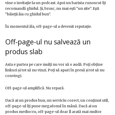
vine o invitație la un podcast. Apoi un barista cunoscut îți
recomandă ghidul. Și, brusc, nu mai ești “un site”. Ești
“băieții ăia cu ghidul bun”.
În momentul ăla, off-page-ul a devenit reputație.
Off-page-ul nu salvează un
produs slab
Asta e partea pe care mulți nu vor să o audă. Poți obține
linkuri și tot să nu vinzi. Poți să apari în presă și tot să nu
convingi.
Off-page-ul amplifică. Nu repară.
Dacă ai un produs bun, un serviciu corect, un conținut util,
off-page-ul îți pune megafonul în mână. Dacă ai un
produs mediocru, off-page-ul doar îl arată mai multor