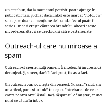
Un citat bun, dat la momentul potrivit, poate ajunge în
publicații mari. Și chiar dacă linkul este marcat “nofollow”
sau apare doar ca mențiune de brand, efectul poate fi
serios. Uneori crește căutarea brandului, alteori crește
încrederea, alteori se deschid uși către parteneriate.
Outreach-ul care nu miroase a
spam
Outreach-ul sperie mulți oameni. Îi înțeleg. Ai impresia că
deranjezi. Și, sincer, dacă îl faci prost, fix asta faci.
Un outreach bun pornește din respect. Nu scrii “salut, am
un articol, pune și tu link”. Începi cu întrebarea: de ce ar
conta pentru omul ăsta? Dacă răspunsul e “nu știu”, atunci
nu ai ce căuta în inbox.