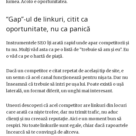
lumea. Acolo e oportunitatea.
“Gap”-ul de linkuri, citit ca
oportunitate, nu ca panică
Instrumentele SEO îți arată rapid unde apar competitorii și
tu nu. Mulți văd asta ca pe o listă de “trebuie să am și eu”. Eu
o văd ca pe o hartă de piață.
Dacă un competitor e citat repetat de același tip de site, e
un semn că acel canal funcționează pentru nișa ta. Dar nu
înseamnă că trebuie să intri pe ușa lui. Poate există o ușă
laterală, un format diferit, un unghi mai interesant.
Uneori descoperi că acel competitor are linkuri din locuri
care arată ca niște trofee, dar nu trimit trafic, nu aduc
clienți și nu creează reputație. Aici e un moment bun să
respiri. Nu toate linkurile sunt egale, chiar dacă rapoartele
încearcă să te convingă de altceva.