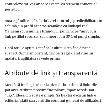
controleze tot. Vor ancore exacte, cu termeni comerciali,
peste tot.
Asta e gândire de “salariu”. Vrei control și predictibilitate. În
schimb, un profil sănătos seamănă cu limbajul real.
Oamenii spun numele brandului, pun link pe “aici”, pun
link pe titlul resursei, sau uneori pun URL-ul pur și simplu.
Dacă totul e optimizat până la ultimul cuvânt, devine
suspect. Și, mai important, devine fragil. Când vine un
update, fragilitatea se vede prima.
Atribute de link și transparență
Merită să înțelegi măcar la nivel de bun simț că linkurile
pot avea atribute precum “nofollow”, “sponsored” sau
“ugc”. Ideea din spate e simplă. Să fie clar dacă un link e
editorial, plătit sau venit din conținut generat de utilizatori.