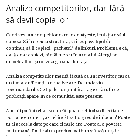
Analiza competitorilor, dar fără
să devii copia lor
Când vezi un competitor care te depășește, tentația e să îl
copiezi. Să îi copiezi structura, să îi copiezi tipul de
conținut, să îi copiezi “pachetul” de linkuri. Problema e că,
dacă doar copiezi, rămâi mereu în urma lui. Alergi pe
urmele altuia și nu vezi groapa din față.
Analiza competitorilor merită făcută ca un investitor, nu ca
un imitator. Te uiți la ce active are. De unde vin
recomandările. Ce tip de conținut îi atrage citări. În ce
publicații apare. În ce comunități este prezent.
Apoi îți pui întrebarea care îți poate schimba direcția: ce
pot face eu diferit, astfel încât să fiu greu de înlocuit? Poate
tu ai acces la date pe care el nu le are. Poate ai o poveste
mai umană. Poate ai un produs mai bun și încă nu știe