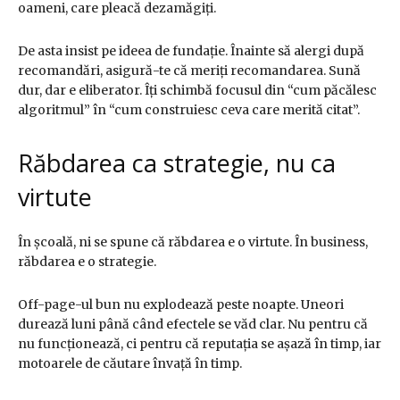
oameni, care pleacă dezamăgiți.
De asta insist pe ideea de fundație. Înainte să alergi după
recomandări, asigură-te că meriți recomandarea. Sună
dur, dar e eliberator. Îți schimbă focusul din “cum păcălesc
algoritmul” în “cum construiesc ceva care merită citat”.
Răbdarea ca strategie, nu ca
virtute
În școală, ni se spune că răbdarea e o virtute. În business,
răbdarea e o strategie.
Off-page-ul bun nu explodează peste noapte. Uneori
durează luni până când efectele se văd clar. Nu pentru că
nu funcționează, ci pentru că reputația se așază în timp, iar
motoarele de căutare învață în timp.