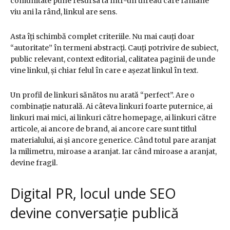
comunitate pune resursa ta într-un thread care rămâne
viu ani la rând, linkul are sens.
Asta îți schimbă complet criteriile. Nu mai cauți doar
“autoritate” în termeni abstracți. Cauți potrivire de subiect,
public relevant, context editorial, calitatea paginii de unde
vine linkul, și chiar felul în care e așezat linkul în text.
Un profil de linkuri sănătos nu arată “perfect”. Are o
combinație naturală. Ai câteva linkuri foarte puternice, ai
linkuri mai mici, ai linkuri către homepage, ai linkuri către
articole, ai ancore de brand, ai ancore care sunt titlul
materialului, ai și ancore generice. Când totul pare aranjat
la milimetru, miroase a aranjat. Iar când miroase a aranjat,
devine fragil.
Digital PR, locul unde SEO
devine conversație publică