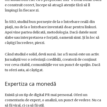
e construit corect, începe să atragă atenție fără să îl
împingi în fiecare zi.
În SEO, studiul bun pornește de la o întrebare reală din
piață, nu de la o întrebare inventată doar pentru linkuri.
Apoi vine partea delicată, metodologia. Dacă datele sunt
slabe sau interpretarea e forțată, oamenii simt. Și în loc să
câștigi încredere, pierzi.
Când studiul e solid, devii sursă. Iar a fi sursă este un activ.
Jurnaliștii vor o referință credibilă, creatorii de conținut
vor ceva citabil, comunitățile vor un punct de sprijin. Dacă
tu oferi asta, ai câștigat.
Expertiza ca monedă
Există și un tip de digital PR mai personal. Oferi un
comentariu de expert, o analiză, un punct de vedere. Nu ca
să fii viral, ci ca să fii util.