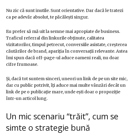
Nu zic că sunt inutile. Sunt orientative. Dar dacă le tratezi
ca pe adevăr absolut, te păcălești singur.
Eu prefer să mă uit la semne mai apropiate de business.
Traficul referral din linkurile obținute, calitatea
vizitatorilor, timpul petrecut, conversiile asistate, creșterea
căutărilor de brand, apariția în conversații relevante. Astea
îmi spun dacă off-page-ul aduce oameni reali, nu doar
cifre frumoase.
Și, dacă tot suntem sinceri, uneori un link de pe un site mic,
dar cu public potrivit, îți aduce mai multe vânzări decât un
link de pe o publicație mare, unde ești doar o propoziție
într-un articol lung.
Un mic scenariu “trăit”, cum se
simte o strategie bună