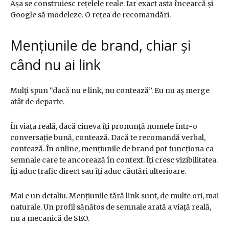
Așa se construiesc rețelele reale. Iar exact asta încearcă și
Google să modeleze. O rețea de recomandări.
Mențiunile de brand, chiar și
când nu ai link
Mulți spun “dacă nu e link, nu contează”. Eu nu aș merge
atât de departe.
În viața reală, dacă cineva îți pronunță numele într-o
conversație bună, contează. Dacă te recomandă verbal,
contează. În online, mențiunile de brand pot funcționa ca
semnale care te ancorează în context. Îți cresc vizibilitatea.
Îți aduc trafic direct sau îți aduc căutări ulterioare.
Mai e un detaliu. Mențiunile fără link sunt, de multe ori, mai
naturale. Un profil sănătos de semnale arată a viață reală,
nu a mecanică de SEO.