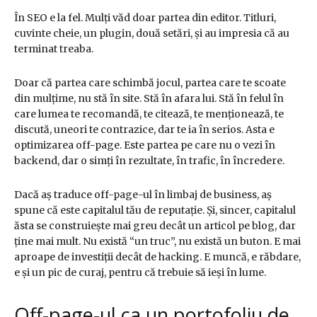
În SEO e la fel. Mulți văd doar partea din editor. Titluri,
cuvinte cheie, un plugin, două setări, și au impresia că au
terminat treaba.
Doar că partea care schimbă jocul, partea care te scoate
din mulțime, nu stă în site. Stă în afara lui. Stă în felul în
care lumea te recomandă, te citează, te menționează, te
discută, uneori te contrazice, dar te ia în serios. Asta e
optimizarea off-page. Este partea pe care nu o vezi în
backend, dar o simți în rezultate, în trafic, în încredere.
Dacă aș traduce off-page-ul în limbaj de business, aș
spune că este capitalul tău de reputație. Și, sincer, capitalul
ăsta se construiește mai greu decât un articol pe blog, dar
ține mai mult. Nu există “un truc”, nu există un buton. E mai
aproape de investiții decât de hacking. E muncă, e răbdare,
e și un pic de curaj, pentru că trebuie să ieși în lume.
Off-page-ul ca un portofoliu de