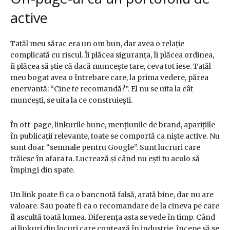
active
Tatăl meu sărac era un om bun, dar avea o relație
complicată cu riscul. Îi plăcea siguranța, îi plăcea ordinea,
îi plăcea să știe că dacă muncește tare, ceva tot iese. Tatăl
meu bogat avea o întrebare care, la prima vedere, părea
enervantă: “Cine te recomandă?”. El nu se uita la cât
muncești, se uita la ce construiești.
În off-page, linkurile bune, mențiunile de brand, aparițiile
în publicații relevante, toate se comportă ca niște active. Nu
sunt doar “semnale pentru Google”. Sunt lucruri care
trăiesc în afara ta. Lucrează și când nu ești tu acolo să
împingi din spate.
Un link poate fi ca o bancnotă falsă, arată bine, dar nu are
valoare. Sau poate fi ca o recomandare de la cineva pe care
îl ascultă toată lumea. Diferența asta se vede în timp. Când
ai linkuri din locuri care contează în industrie, începe să se