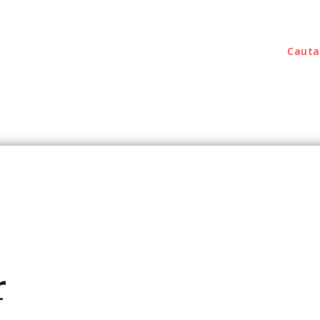
Cauta
outati
Home & Deco
Sanatate / Hobby
Tec
r