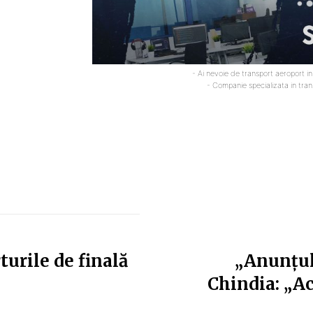
- Ai nevoie de transport aeroport i
- Companie specializata in tra
turile de finală
„Anunțul
Chindia: „Ac