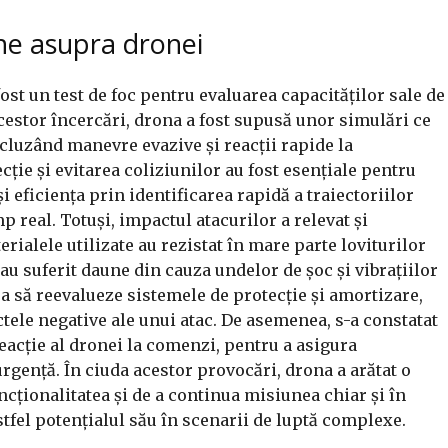
ene asupra dronei
ost un test de foc pentru evaluarea capacităților sale de
acestor încercări, drona a fost supusă unor simulări ce
incluzând manevre evazive și reacții rapide la
ție și evitarea coliziunilor au fost esențiale pentru
 eficiența prin identificarea rapidă a traiectoriilor
p real. Totuși, impactul atacurilor a relevat și
erialele utilizate au rezistat în mare parte loviturilor
u suferit daune din cauza undelor de șoc și vibrațiilor
a să reevalueze sistemele de protecție și amortizare,
tele negative ale unui atac. De asemenea, s-a constatat
eacție al dronei la comenzi, pentru a asigura
urgență. În ciuda acestor provocări, drona a arătat o
cționalitatea și de a continua misiunea chiar și în
tfel potențialul său în scenarii de luptă complexe.