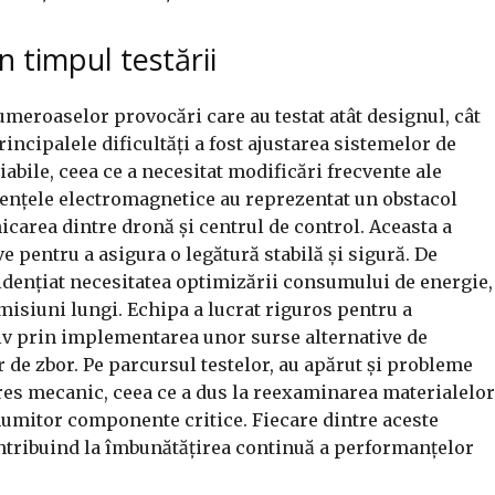
n timpul testării
numeroaselor provocări care au testat atât designul, cât
rincipalele dificultăți a fost ajustarea sistemelor de
abile, ceea ce a necesitat modificări frecvente ale
erențele electromagnetice au reprezentat un obstacol
carea dintre dronă și centrul de control. Aceasta a
e pentru a asigura o legătură stabilă și sigură. De
idențiat necesitatea optimizării consumului de energie,
misiuni lungi. Echipa a lucrat riguros pentru a
siv prin implementarea unor surse alternative de
r de zbor. Pe parcursul testelor, au apărut și probleme
stres mecanic, ceea ce a dus la reexaminarea materialelor
 anumitor componente critice. Fiecare dintre aceste
ontribuind la îmbunătățirea continuă a performanțelor