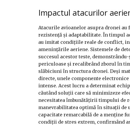
Impactul atacurilor aeri
Atacurile avioanelor asupra dronei au f
rezistență și adaptabilitate. În timpul 
au imitat condițiile reale de conflict, 
amenințările aeriene. Sistemele de detec
succesul acestor teste, demonstrându-și
periculoase și recalibrând zborul în tim
slăbiciuni în structura dronei. Deși mat
directe, unele componente electronice a
intense. Acest lucru a determinat echip
căutând soluții care să minimizeze efec
necesitatea îmbunătățirii timpului de r
manevrabilitatea optimă în situații de 
capacitate remarcabilă de a menține fun
condiții de stres extrem, confirmând as