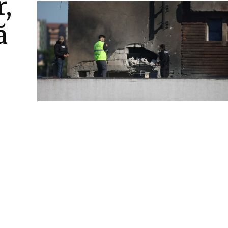
,
ă
i