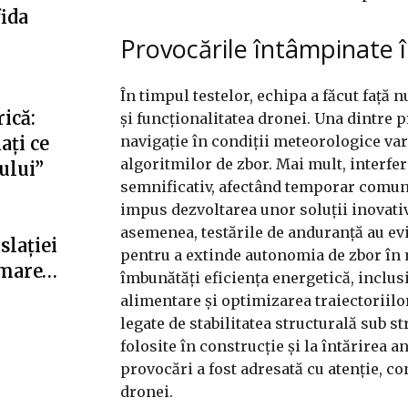
fida
Provocările întâmpinate î
În timpul testelor, echipa a făcut față 
ică:
și funcționalitatea dronei. Una dintre p
navigație în condiții meteorologice vari
ați ce
algoritmilor de zbor. Mai mult, interf
fului”
semnificativ, afectând temporar comuni
impus dezvoltarea unor soluții inovativ
asemenea, testările de anduranță au ev
slației
pentru a extinde autonomia de zbor în 
i mare…
îmbunătăți eficiența energetică, inclu
alimentare și optimizarea traiectoriilo
legate de stabilitatea structurală sub 
folosite în construcție și la întărirea
provocări a fost adresată cu atenție, c
dronei.