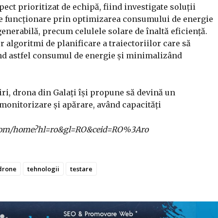
ct prioritizat de echipă, fiind investigate soluții
de funcționare prin optimizarea consumului de energie
enerabilă, precum celulele solare de înaltă eficiență.
r algoritmi de planificare a traiectoriilor care să
nd astfel consumul de energie și minimalizând
i, drona din Galați își propune să devină un
monitorizare și apărare, având capacități
gle.com/home?hl=ro&gl=RO&ceid=RO%3Aro
drone
tehnologii
testare