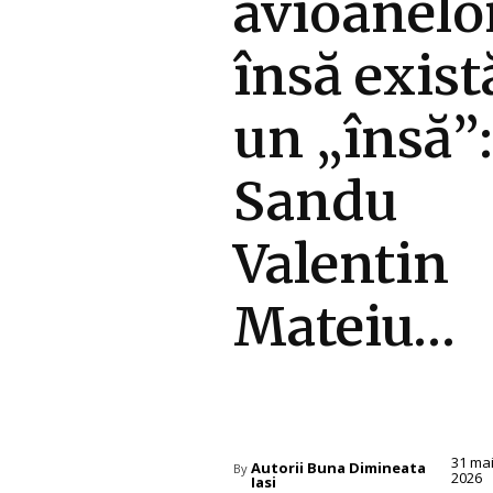
avioanelor
însă exist
un „însă”:
Sandu
Valentin
Mateiu…
Diverse Noutati
31 ma
Autorii Buna Dimineata
By
2026
Iasi