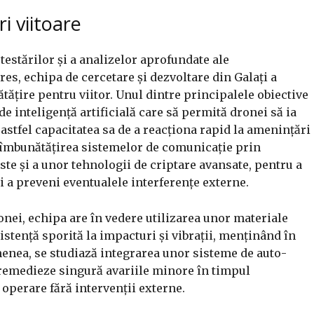
i viitoare
estărilor și a analizelor aprofundate ale
es, echipa de cercetare și dezvoltare din Galați a
tățire pentru viitor. Unul dintre principalele obiective
e inteligență artificială care să permită dronei să ia
astfel capacitatea sa de a reacționa rapid la amenințări
 îmbunătățirea sistemelor de comunicație prin
e și a unor tehnologii de criptare avansate, pentru a
i a preveni eventualele interferențe externe.
ronei, echipa are în vedere utilizarea unor materiale
istență sporită la impacturi și vibrații, menținând în
menea, se studiază integrarea unor sisteme de auto-
 remedieze singură avariile minore în timpul
 operare fără intervenții externe.