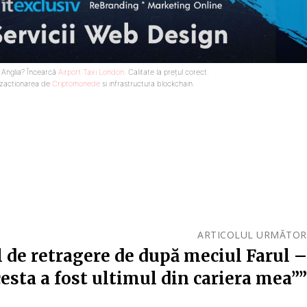
n Anglia? Încearcă
Airport Taxi London
. Calitate la prețul corect.
nzactionarea de
Criptomonede
si infrastructura blockchain.
ARTICOLUL URMĂTOR
 de retragere de după meciul Farul –
esta a fost ultimul din cariera mea””