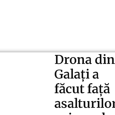
ri si Industrii
Cultura si Entertainment
Diverse N
Drona din
Galați a
făcut față
asalturilo