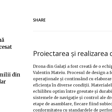
SHARE
nă
cesat
Proiectarea și realizarea 
Drona din Galați a fost creată de o ech
Valentin Mateiu. Procesul de design a 
milii din
operaționale și continuând cu elaborare
dar
eficiența în diverse condiții. Materialel
echilibru optim între greutate și durabi
sistemele de navigație și control ale d
etape de asamblare, fiecare fiind subiec
conformitatea cu standardele de perform