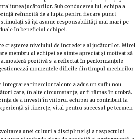
ntalitatea jucătorilor. Sub conducerea lui, echipa a
ință reînnoită de a lupta pentru fiecare punct,
t stimulați să își asume responsabilități mai mari pe
iduale în beneficiul echipei.
ste creșterea nivelului de încredere al jucătorilor. Mirel
care membru al echipei se simte apreciat și motivat să
ă atmosferă pozitivă s-a reflectat în performanțele
 gestionează momentele dificile din timpul meciurilor.
e integrarea tinerelor talente a adus un suflu nou
ători care, în alte circumstanțe, ar fi rămas în umbră.
ința de a investi în viitorul echipei au contribuit la
xperiență și tinerețe, vital pentru succesul pe termen
oltarea unei culturi a disciplinei și a respectului
irea unor standarde clare de conduită și performanță, a