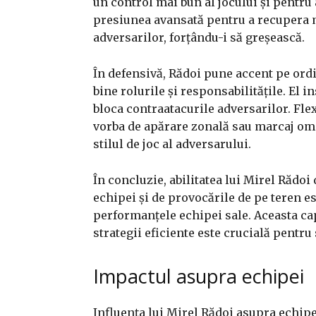
un control mai bun al jocului și pentru 
presiunea avansată pentru a recupera 
adversarilor, forțându-i să greșească.
În defensivă, Rădoi pune accent pe ordi
bine rolurile și responsabilitățile. El i
bloca contraatacurile adversarilor. Flexi
vorba de apărare zonală sau marcaj om l
stilul de joc al adversarului.
În concluzie, abilitatea lui Mirel Rădoi 
echipei și de provocările de pe teren es
performanțele echipei sale. Aceasta cap
strategii eficiente este crucială pentr
Impactul asupra echipei
Influența lui Mirel Rădoi asupra echipei