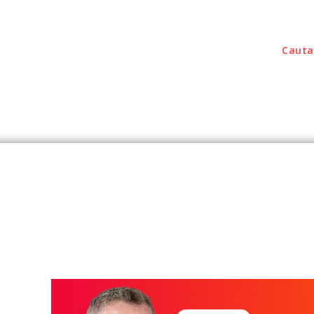
Cauta
outati
Home & Deco
Sanatate / Hobby
Tec