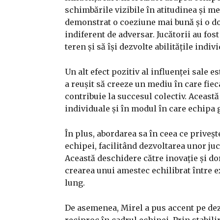
schimbările vizibile în atitudinea și me
demonstrat o coeziune mai bună și o dor
indiferent de adversar. Jucătorii au fos
teren și să își dezvolte abilitățile indiv
Un alt efect pozitiv al influenței sale e
a reușit să creeze un mediu în care fie
contribuie la succesul colectiv. Aceast
individuale și în modul în care echipa
În plus, abordarea sa în ceea ce priveșt
echipei, facilitând dezvoltarea unor juc
Această deschidere către inovație și dor
crearea unui amestec echilibrat între e
lung.
De asemenea, Mirel a pus accent pe dezv
reciproc în cadrul echipei. Prin stabil