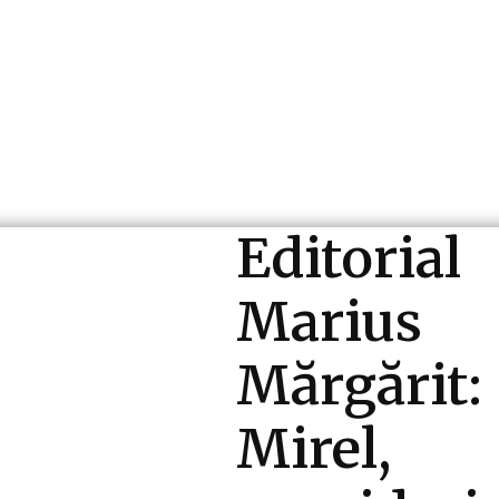
ri si Industrii
Cultura si Entertainment
Diverse N
Editorial
Marius
Mărgărit:
Mirel,