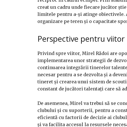
creat un cadru unde fiecare jucător știe 
limitele pentru a-și atinge obiectivele.
organizare pe teren și o capacitate spor
Perspective pentru viitor
Privind spre viitor, Mirel Rădoi are op
implementarea unor strategii de dezvol
continuarea integrării tinerelor talent
necesar pentru a se dezvolta și a deveni
tineret și crearea unui sistem de scouti
constant de jucători talentați care să a
De asemenea, Mirel va trebui să se con
clubului și cu suporterii, pentru a cons
eficientă cu factorii de decizie ai clu
și va facilita accesul la resursele neces