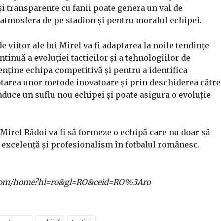
 transparente cu fanii poate genera un val de
u atmosfera de pe stadion și pentru moralul echipei.
 viitor ale lui Mirel va fi adaptarea la noile tendințe
ntinuă a evoluției tacticilor și a tehnologiilor de
nține echipa competitivă și pentru a identifica
ptarea unor metode inovatoare și prin deschiderea către
aduce un suflu nou echipei și poate asigura o evoluție
 Mirel Rădoi va fi să formeze o echipă care nu doar să
e excelență și profesionalism în fotbalul românesc.
gle.com/home?hl=ro&gl=RO&ceid=RO%3Aro