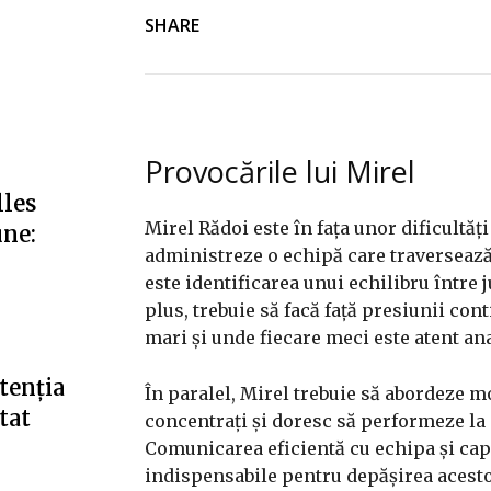
SHARE
Provocările lui Mirel
lles
Mirel Rădoi este în fața unor dificultăți
une:
administreze o echipă care traversează 
este identificarea unui echilibru între 
plus, trebuie să facă față presiunii con
mari și unde fiecare meci este atent ana
tenția
În paralel, Mirel trebuie să abordeze m
tat
concentrați și doresc să performeze la c
Comunicarea eficientă cu echipa și cap
indispensabile pentru depășirea acesto