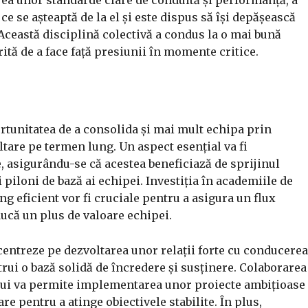
ce se așteaptă de la el și este dispus să își depășească
 Această disciplină colectivă a condus la o mai bună
ită de a face față presiunii în momente critice.
ortunitatea de a consolida și mai mult echipa prin
tare pe termen lung. Un aspect esențial va fi
e, asigurându-se că acestea beneficiază de sprijinul
 piloni de bază ai echipei. Investiția în academiile de
ng eficient vor fi cruciale pentru a asigura un flux
ducă un plus de valoare echipei.
centreze pe dezvoltarea unor relații forte cu conducerea
trui o bază solidă de încredere și susținere. Colaborarea
bului va permite implementarea unor proiecte ambițioase
are pentru a atinge obiectivele stabilite. În plus,