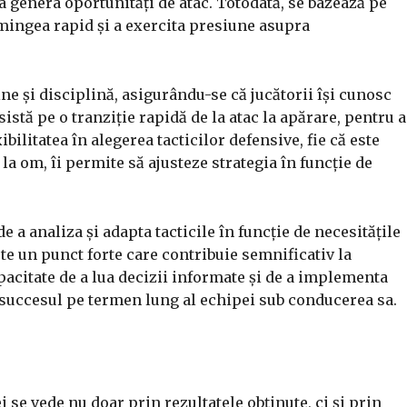
a genera oportunități de atac. Totodată, se bazează pe
mingea rapid și a exercita presiune asupra
ne și disciplină, asigurându-se că jucătorii își cunosc
nsistă pe o tranziție rapidă de la atac la apărare, pentru a
bilitatea în alegerea tacticilor defensive, fie că este
a om, îi permite să ajusteze strategia în funcție de
de a analiza și adapta tacticile în funcție de necesitățile
te un punct forte care contribuie semnificativ la
acitate de a lua decizii informate și de a implementa
u succesul pe termen lung al echipei sub conducerea sa.
 se vede nu doar prin rezultatele obținute, ci și prin