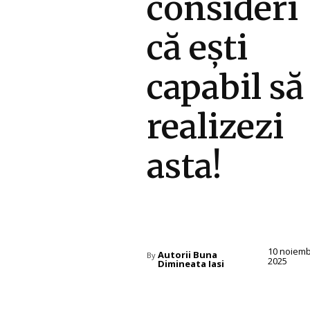
consideri
că ești
capabil să
realizezi
asta!
Diverse Noutati
10 noiemb
Autorii Buna
By
2025
Dimineata Iasi