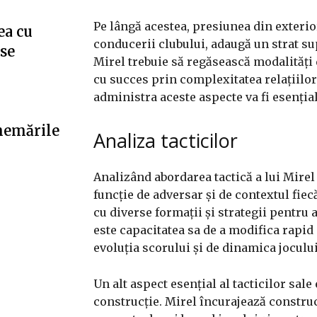
Pe lângă acestea, presiunea din exterior
ea cu
conducerii clubului, adaugă un strat s
”se
Mirel trebuie să regăsească modalități 
cu succes prin complexitatea relațiilor 
administra aceste aspecte va fi esenți
hemările
Analiza tacticilor
Analizând abordarea tactică a lui Mirel 
funcție de adversar și de contextul fie
cu diverse formații și strategii pentru 
este capacitatea sa de a modifica rapid
evoluția scorului și de dinamica jocului
Un alt aspect esențial al tacticilor sale
construcție. Mirel încurajează construc