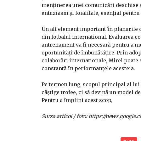
menținerea unei comunicări deschise și
entuziasm și loialitate, esențial pentr
Un alt element important în planurile de
din fotbalul internațional. Evaluarea co
antrenament va fi necesară pentru a me
oportunități de îmbunătățire. Prin ado
colaborări internaționale, Mirel poate 
constantă în performanțele acesteia.
Pe termen lung, scopul principal al lui
câștige trofee, ci să devină un model d
Pentru a împlini acest scop,
Sursa articol / foto: https://news.goo