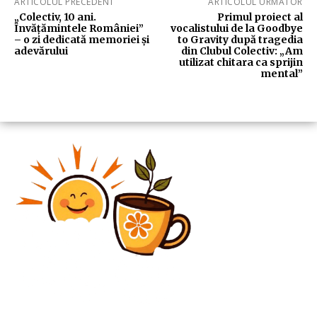
ARTICOLUL PRECEDENT
ARTICOLUL URMĂTOR
„Colectiv, 10 ani.
Primul proiect al
Învățămintele României”
vocalistului de la Goodbye
– o zi dedicată memoriei și
to Gravity după tragedia
adevărului
din Clubul Colectiv: „Am
utilizat chitara ca sprijin
mental”
Diverse Noutati