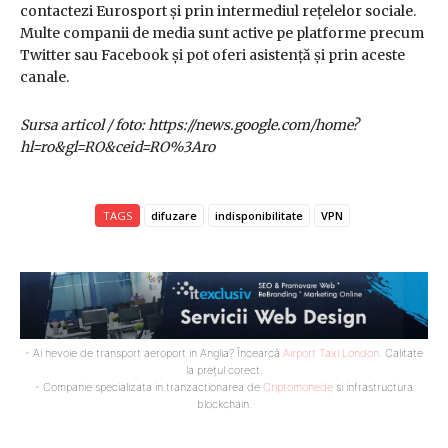
contactezi Eurosport și prin intermediul rețelelor sociale.
Multe companii de media sunt active pe platforme precum
Twitter sau Facebook și pot oferi asistență și prin aceste
canale.
Sursa articol / foto: https://news.google.com/home?
hl=ro&gl=RO&ceid=RO%3Aro
TAGS
difuzare
indisponibilitate
VPN
- Ai nevoie de transport aeroport in Anglia? Încearcă
Airport Taxi London
. Calitate
la prețul corect.
- Companie specializata in tranzactionarea de
Criptomonede
si infrastructura
blockchain.