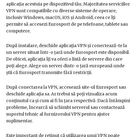
aplicația acestuia pe dispozitivul tău. Majoritatea serviciilor
VPN sunt compatibile cu diverse sisteme de operare,
inclusiv Windows, macOS, iOS și Android, ceea ce îți
permite să accesezi Eurosport de pe telefoane, tablete sau
computere.
După instalare, deschide aplicația VPN și conectează-te la
un server situat într-o țară unde Eurosport este disponibil.
De obicei, aplicația îți va oferi o listă de servere din care
poți alege. Alege un server dintr-o țară europeană unde
știi că Eurosport transmite fără restricții.
După conectarea la VPN, accesează site-ul Eurosport sau
deschide aplicația sa. Ar trebui să poți vizualiza acum
conținutul ca și cum ai fi în țara respectivă. Dacă întâmpini
probleme, încearcă să schimbi serverul sau contactează
suportul tehnic al furnizorului VPN pentru ajutor
suplimentar.
Este important de reținut că utilizarea unui VPN poate