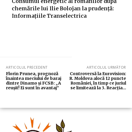
Consumul energetic al românilor după
chemările lui Ilie Bolojan la prudență:
Informațiile Transelectrica
ARTICOLUL PRECEDENT
ARTICOLUL URMĂTOR
Florin Prunea, prognoză
Controversă la Eurovision:
înaintea meciului de baraj
R. Moldova alocă 12 puncte
dintre Dinamo și FCSB: „A
României, în timp ce juriul
reușit! Ei sunt în avantaj”
se limitează la 3. Reacția…