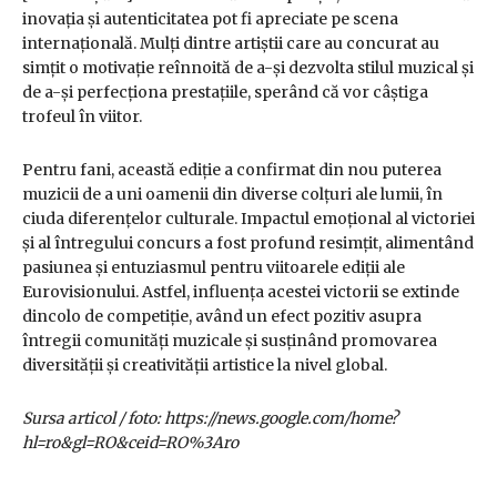
inovația și autenticitatea pot fi apreciate pe scena
internațională. Mulți dintre artiștii care au concurat au
simțit o motivație reînnoită de a-și dezvolta stilul muzical și
de a-și perfecționa prestațiile, sperând că vor câștiga
trofeul în viitor.
Pentru fani, această ediție a confirmat din nou puterea
muzicii de a uni oamenii din diverse colțuri ale lumii, în
ciuda diferențelor culturale. Impactul emoțional al victoriei
și al întregului concurs a fost profund resimțit, alimentând
pasiunea și entuziasmul pentru viitoarele ediții ale
Eurovisionului. Astfel, influența acestei victorii se extinde
dincolo de competiție, având un efect pozitiv asupra
întregii comunități muzicale și susținând promovarea
diversității și creativității artistice la nivel global.
Sursa articol / foto: https://news.google.com/home?
hl=ro&gl=RO&ceid=RO%3Aro