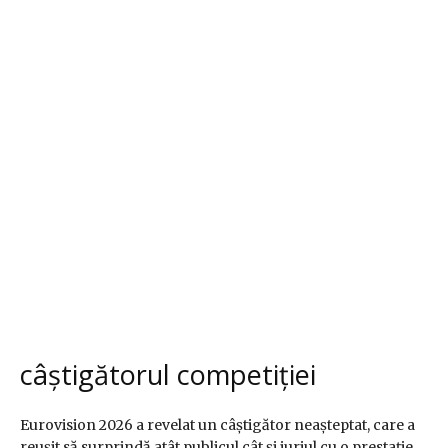
câștigătorul competiției
Eurovision 2026 a revelat un câștigător neașteptat, care a
reușit să surprindă atât publicul cât și juriul cu o prestație