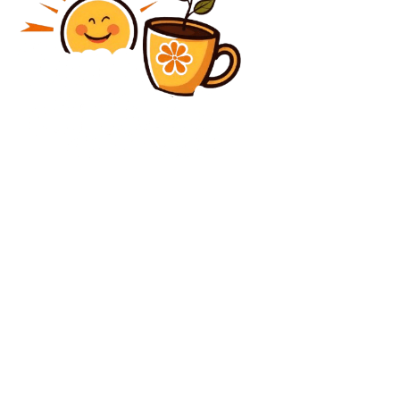
Diverse Noutati
Nicușor Dan, ca răspuns la acuzațiile formulate
împotriva lui Simion referitoare la lobby-ul pentru
excluderea României din Visa Waiver: Nu a avut
întâlniri cu...
Politica
Sloganul lui Crin Antonescu pentru prezidenţiale
C
vineri, august 7, 2026
25.5
București