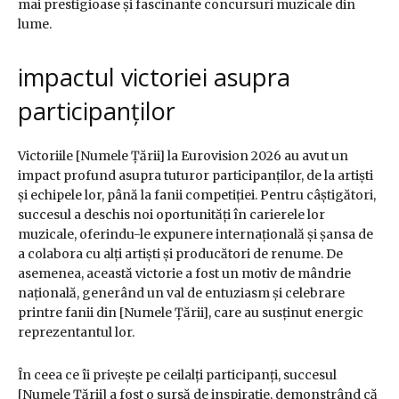
mai prestigioase și fascinante concursuri muzicale din
lume.
impactul victoriei asupra
participanților
Victoriile [Numele Țării] la Eurovision 2026 au avut un
impact profund asupra tuturor participanților, de la artiști
și echipele lor, până la fanii competiției. Pentru câștigători,
succesul a deschis noi oportunități în carierele lor
muzicale, oferindu-le expunere internațională și șansa de
a colabora cu alți artiști și producători de renume. De
asemenea, această victorie a fost un motiv de mândrie
națională, generând un val de entuziasm și celebrare
printre fanii din [Numele Țării], care au susținut energic
reprezentantul lor.
În ceea ce îi privește pe ceilalți participanți, succesul
[Numele Țării] a fost o sursă de inspirație, demonstrând că