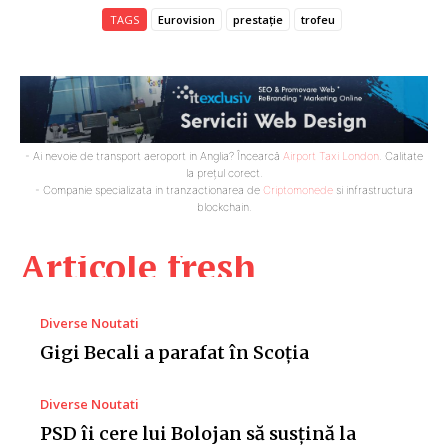
TAGS
Eurovision
prestație
trofeu
- Ai nevoie de transport aeroport in Anglia? Încearcă
Airport Taxi London
. Calitate
la prețul corect.
- Companie specializata in tranzactionarea de
Criptomonede
si infrastructura
blockchain.
Articole fresh
Diverse Noutati
Gigi Becali a parafat în Scoția
Diverse Noutati
PSD îi cere lui Bolojan să susțină la