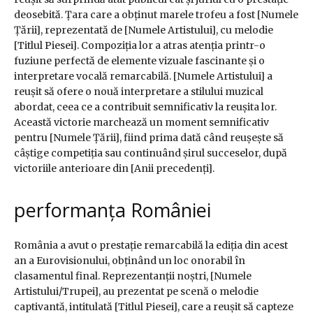
deosebită. Țara care a obținut marele trofeu a fost [Numele
Țării], reprezentată de [Numele Artistului], cu melodie
[Titlul Piesei]. Compoziția lor a atras atenția printr-o
fuziune perfectă de elemente vizuale fascinante și o
interpretare vocală remarcabilă. [Numele Artistului] a
reușit să ofere o nouă interpretare a stilului muzical
abordat, ceea ce a contribuit semnificativ la reușita lor.
Această victorie marchează un moment semnificativ
pentru [Numele Țării], fiind prima dată când reușește să
câștige competiția sau continuând șirul succeselor, după
victoriile anterioare din [Anii precedenți].
performanța României
România a avut o prestație remarcabilă la ediția din acest
an a Eurovisionului, obținând un loc onorabil în
clasamentul final. Reprezentanții noștri, [Numele
Artistului/Trupei], au prezentat pe scenă o melodie
captivantă, intitulată [Titlul Piesei], care a reușit să capteze