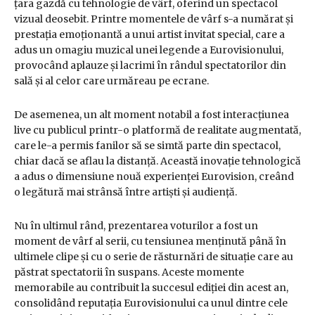
țara gazdă cu tehnologie de vârf, oferind un spectacol
vizual deosebit. Printre momentele de vârf s-a numărat și
prestația emoționantă a unui artist invitat special, care a
adus un omagiu muzical unei legende a Eurovisionului,
provocând aplauze și lacrimi în rândul spectatorilor din
sală și al celor care urmăreau pe ecrane.
De asemenea, un alt moment notabil a fost interacțiunea
live cu publicul printr-o platformă de realitate augmentată,
care le-a permis fanilor să se simtă parte din spectacol,
chiar dacă se aflau la distanță. Această inovație tehnologică
a adus o dimensiune nouă experienței Eurovision, creând
o legătură mai strânsă între artiști și audiență.
Nu în ultimul rând, prezentarea voturilor a fost un
moment de vârf al serii, cu tensiunea menținută până în
ultimele clipe și cu o serie de răsturnări de situație care au
păstrat spectatorii în suspans. Aceste momente
memorabile au contribuit la succesul ediției din acest an,
consolidând reputația Eurovisionului ca unul dintre cele