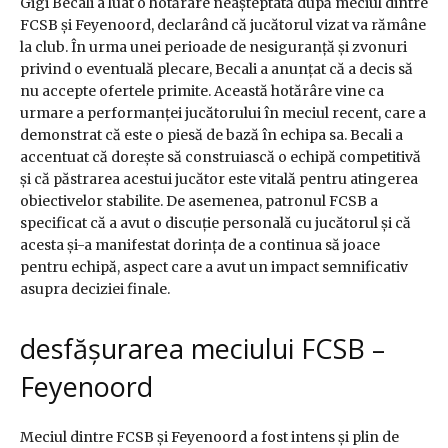
Gigi Becali a luat o hotărâre neașteptată după meciul dintre
FCSB și Feyenoord, declarând că jucătorul vizat va rămâne
la club. În urma unei perioade de nesiguranță și zvonuri
privind o eventuală plecare, Becali a anunțat că a decis să
nu accepte ofertele primite. Această hotărâre vine ca
urmare a performanței jucătorului în meciul recent, care a
demonstrat că este o piesă de bază în echipa sa. Becali a
accentuat că dorește să construiască o echipă competitivă
și că păstrarea acestui jucător este vitală pentru atingerea
obiectivelor stabilite. De asemenea, patronul FCSB a
specificat că a avut o discuție personală cu jucătorul și că
acesta și-a manifestat dorința de a continua să joace
pentru echipă, aspect care a avut un impact semnificativ
asupra deciziei finale.
desfășurarea meciului FCSB –
Feyenoord
Meciul dintre FCSB și Feyenoord a fost intens și plin de