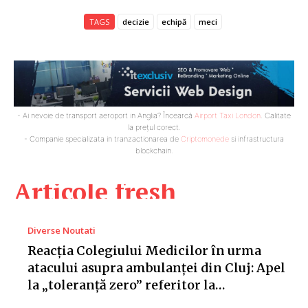
TAGS
decizie
echipă
meci
- Ai nevoie de transport aeroport in Anglia? Încearcă
Airport Taxi London
. Calitate
la prețul corect.
- Companie specializata in tranzactionarea de
Criptomonede
si infrastructura
blockchain.
Articole fresh
Diverse Noutati
Reacția Colegiului Medicilor în urma
atacului asupra ambulanței din Cluj: Apel
la „toleranță zero” referitor la…