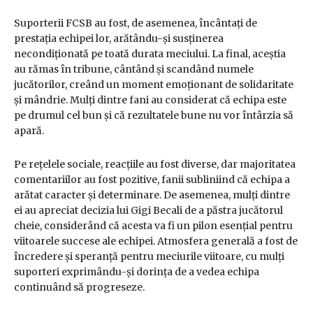
Suporterii FCSB au fost, de asemenea, încântați de
prestația echipei lor, arătându-și susținerea
necondiționată pe toată durata meciului. La final, aceștia
au rămas în tribune, cântând și scandând numele
jucătorilor, creând un moment emoționant de solidaritate
și mândrie. Mulți dintre fani au considerat că echipa este
pe drumul cel bun și că rezultatele bune nu vor întârzia să
apară.
Pe rețelele sociale, reacțiile au fost diverse, dar majoritatea
comentariilor au fost pozitive, fanii subliniind că echipa a
arătat caracter și determinare. De asemenea, mulți dintre
ei au apreciat decizia lui Gigi Becali de a păstra jucătorul
cheie, considerând că acesta va fi un pilon esențial pentru
viitoarele succese ale echipei. Atmosfera generală a fost de
încredere și speranță pentru meciurile viitoare, cu mulți
suporteri exprimându-și dorința de a vedea echipa
continuând să progreseze.