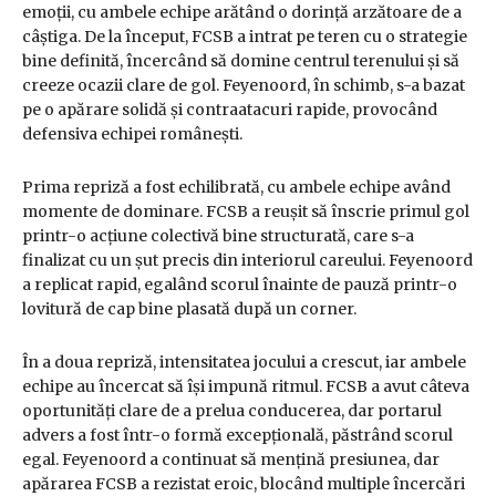
emoții, cu ambele echipe arătând o dorință arzătoare de a
câștiga. De la început, FCSB a intrat pe teren cu o strategie
bine definită, încercând să domine centrul terenului și să
creeze ocazii clare de gol. Feyenoord, în schimb, s-a bazat
pe o apărare solidă și contraatacuri rapide, provocând
defensiva echipei românești.
Prima repriză a fost echilibrată, cu ambele echipe având
momente de dominare. FCSB a reușit să înscrie primul gol
printr-o acțiune colectivă bine structurată, care s-a
finalizat cu un șut precis din interiorul careului. Feyenoord
a replicat rapid, egalând scorul înainte de pauză printr-o
lovitură de cap bine plasată după un corner.
În a doua repriză, intensitatea jocului a crescut, iar ambele
echipe au încercat să își impună ritmul. FCSB a avut câteva
oportunități clare de a prelua conducerea, dar portarul
advers a fost într-o formă excepțională, păstrând scorul
egal. Feyenoord a continuat să mențină presiunea, dar
apărarea FCSB a rezistat eroic, blocând multiple încercări