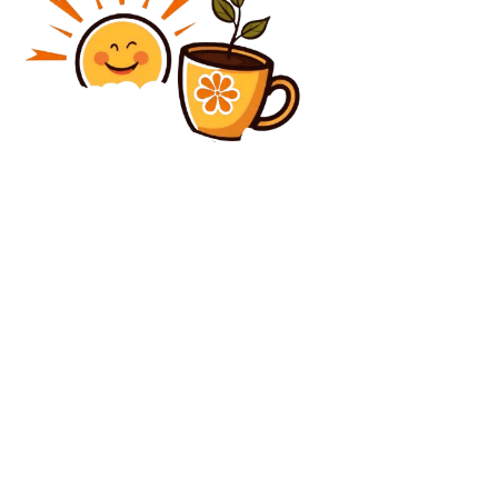
Diverse Noutati
Decizia referitoare la încercarea de răsturnare a
guvernului cu implicarea lui Georgescu și Potra. Mai
multe…
Diverse Noutati
Gigi Becali, răspuns vehement după ce a descoperit
intenția lui Iorgulescu pentru Superligă » Sugerează o
opțiune distinctă