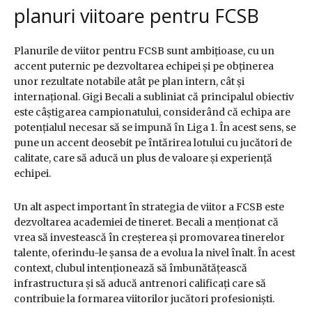
planuri viitoare pentru FCSB
Planurile de viitor pentru FCSB sunt ambițioase, cu un
accent puternic pe dezvoltarea echipei și pe obținerea
unor rezultate notabile atât pe plan intern, cât și
internațional. Gigi Becali a subliniat că principalul obiectiv
este câștigarea campionatului, considerând că echipa are
potențialul necesar să se impună în Liga 1. În acest sens, se
pune un accent deosebit pe întărirea lotului cu jucători de
calitate, care să aducă un plus de valoare și experiență
echipei.
Un alt aspect important în strategia de viitor a FCSB este
dezvoltarea academiei de tineret. Becali a menționat că
vrea să investească în creșterea și promovarea tinerelor
talente, oferindu-le șansa de a evolua la nivel înalt. În acest
context, clubul intenționează să îmbunătățească
infrastructura și să aducă antrenori calificați care să
contribuie la formarea viitorilor jucători profesioniști.