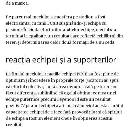
de a marca.
Pe parcursul meciului, atmosfera pe stadion a fost
electrizantă, cu fanii FCSB susținându-și echipa cu
pasiune. În ciuda eforturilor ambelor echipe, meciul s-a
terminat la egalitate, un rezultat care reflectă echilibrul din
teren și determinarea celor două formații de a nu ceda.
reacția echipei și a suporterilor
La finalul meciului, reacțiile echipei FCSB au fost pline de
optimism și încredere în propriile forțe. Jucătorii au spus
că efortul colectiv și hotărârea demonstrată pe teren au
făcut diferența, subliniind că egalul obținut contra unei
echipe puternice precum Feyenoord este un rezultat
pozitiv. Căpitanul echipei a afirmat că meciul acesta a arătat
capacitatea echipei de a face față provocărilor și că spiritul
de echipă a fost un element cheie în obținerea acestui
rezultat.