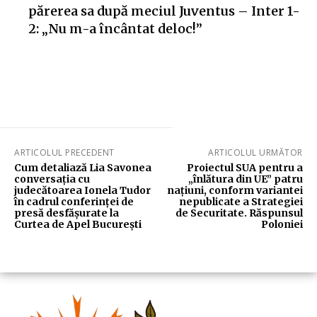
părerea sa după meciul Juventus – Inter 1-
2: „Nu m-a încântat deloc!”
ARTICOLUL PRECEDENT
ARTICOLUL URMĂTOR
Cum detaliază Lia Savonea
Proiectul SUA pentru a
conversația cu
„înlătura din UE” patru
judecătoarea Ionela Tudor
națiuni, conform variantei
în cadrul conferinței de
nepublicate a Strategiei
presă desfășurate la
de Securitate. Răspunsul
Curtea de Apel București
Poloniei