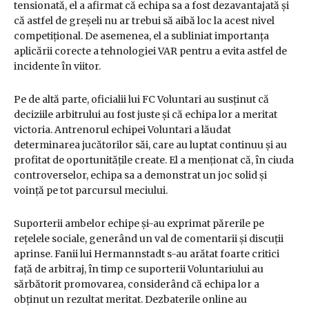
tensionată, el a afirmat că echipa sa a fost dezavantajată și
că astfel de greșeli nu ar trebui să aibă loc la acest nivel
competițional. De asemenea, el a subliniat importanța
aplicării corecte a tehnologiei VAR pentru a evita astfel de
incidente în viitor.
Pe de altă parte, oficialii lui FC Voluntari au susținut că
deciziile arbitrului au fost juste și că echipa lor a meritat
victoria. Antrenorul echipei Voluntari a lăudat
determinarea jucătorilor săi, care au luptat continuu și au
profitat de oportunitățile create. El a menționat că, în ciuda
controverselor, echipa sa a demonstrat un joc solid și
voință pe tot parcursul meciului.
Suporterii ambelor echipe și-au exprimat părerile pe
rețelele sociale, generând un val de comentarii și discuții
aprinse. Fanii lui Hermannstadt s-au arătat foarte critici
față de arbitraj, în timp ce suporterii Voluntariului au
sărbătorit promovarea, considerând că echipa lor a
obținut un rezultat meritat. Dezbaterile online au