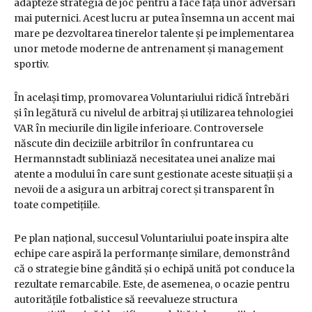
adapteze strategia de joc pentru a face față unor adversari
mai puternici. Acest lucru ar putea însemna un accent mai
mare pe dezvoltarea tinerelor talente și pe implementarea
unor metode moderne de antrenament și management
sportiv.
În același timp, promovarea Voluntariului ridică întrebări
și în legătură cu nivelul de arbitraj și utilizarea tehnologiei
VAR în meciurile din ligile inferioare. Controversele
născute din deciziile arbitrilor în confruntarea cu
Hermannstadt subliniază necesitatea unei analize mai
atente a modului în care sunt gestionate aceste situații și a
nevoii de a asigura un arbitraj corect și transparent în
toate competițiile.
Pe plan național, succesul Voluntariului poate inspira alte
echipe care aspiră la performanțe similare, demonstrând
că o strategie bine gândită și o echipă unită pot conduce la
rezultate remarcabile. Este, de asemenea, o ocazie pentru
autoritățile fotbalistice să reevalueze structura