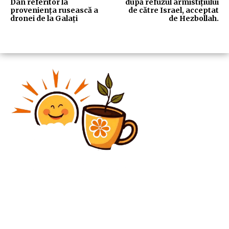
Dan referitor la
după refuzul armistițiului
proveniența rusească a
de către Israel, acceptat
dronei de la Galați
de Hezbollah.
Diverse Noutati
Anglia – RD Congo 2-1. Heroul Harry Kane! Englezii
s-au dus în optimile CM 2026 și au scăpat de o mare
umilință.