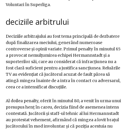
Voluntari în Superliga.
deciziile arbitrului
Deciziile arbitrajului au fost tema principală de dezbatere
după finalizarea meciului, generând numeroase
controverse și opinii variate. Primul penalty în minutul 65
a provocat nemulțumirea echipei Hermannstadt și a
suporterilor săi, care au considerat că infracțiunea nu a
fost clară suficient pentru a justifica sancțiunea. Reluările
TV au evidențiat că jucătorul acuzat de fault părea să
atingă mingea înainte de a intra în contact cu adversarul,
ceea ce a intensificat discuțiile.
Al doilea penalty, oferit în minutul 80, a venit în urma unui
presupus henț în careu, decizia fiind de asemenea intens
contestată. Jucătorii și staff-ul tehnic al lui Hermannstadt
au protestat vehement, afirmând că mingea a lovit brațul
jucătorului în mod involuntar și că poziția acestuia nu