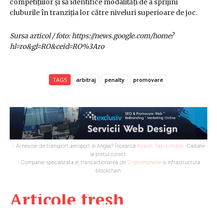
competițiilor și să identifice modalități de a sprijini
cluburile în tranziția lor către niveluri superioare de joc.
Sursa articol / foto: https://news.google.com/home?
hl=ro&gl=RO&ceid=RO%3Aro
TAGS
arbitraj
penalty
promovare
- Ai nevoie de transport aeroport in Anglia? Încearcă
Airport Taxi London
. Calitate
la prețul corect.
- Companie specializata in tranzactionarea de
Criptomonede
si infrastructura
blockchain.
Articole fresh