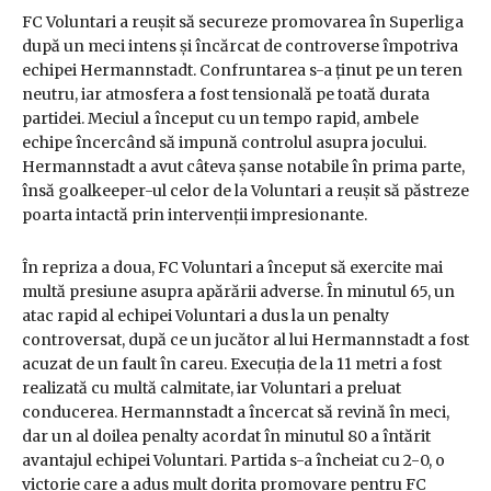
FC Voluntari a reușit să secureze promovarea în Superliga
după un meci intens și încărcat de controverse împotriva
echipei Hermannstadt. Confruntarea s-a ținut pe un teren
neutru, iar atmosfera a fost tensională pe toată durata
partidei. Meciul a început cu un tempo rapid, ambele
echipe încercând să impună controlul asupra jocului.
Hermannstadt a avut câteva șanse notabile în prima parte,
însă goalkeeper-ul celor de la Voluntari a reușit să păstreze
poarta intactă prin intervenții impresionante.
În repriza a doua, FC Voluntari a început să exercite mai
multă presiune asupra apărării adverse. În minutul 65, un
atac rapid al echipei Voluntari a dus la un penalty
controversat, după ce un jucător al lui Hermannstadt a fost
acuzat de un fault în careu. Execuția de la 11 metri a fost
realizată cu multă calmitate, iar Voluntari a preluat
conducerea. Hermannstadt a încercat să revină în meci,
dar un al doilea penalty acordat în minutul 80 a întărit
avantajul echipei Voluntari. Partida s-a încheiat cu 2-0, o
victorie care a adus mult dorita promovare pentru FC