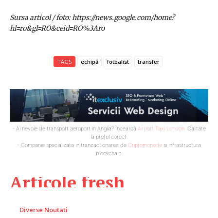
Sursa articol / foto: https://news.google.com/home?
hl=ro&gl=RO&ceid=RO%3Aro
TAGS
echipă
fotbalist
transfer
- Ai nevoie de transport aeroport in Anglia? Încearcă
Airport Taxi London
. Calitate
la prețul corect.
- Companie specializata in tranzactionarea de
Criptomonede
si infrastructura
blockchain.
Articole fresh
Diverse Noutati