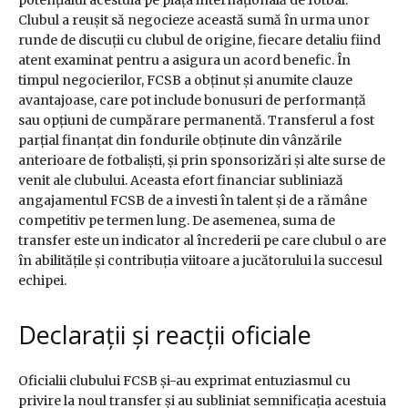
potențialul acestuia pe piața internațională de fotbal.
Clubul a reușit să negocieze această sumă în urma unor
runde de discuții cu clubul de origine, fiecare detaliu fiind
atent examinat pentru a asigura un acord benefic. În
timpul negocierilor, FCSB a obținut și anumite clauze
avantajoase, care pot include bonusuri de performanță
sau opțiuni de cumpărare permanentă. Transferul a fost
parțial finanțat din fondurile obținute din vânzările
anterioare de fotbaliști, și prin sponsorizări și alte surse de
venit ale clubului. Aceasta efort financiar subliniază
angajamentul FCSB de a investi în talent și de a rămâne
competitiv pe termen lung. De asemenea, suma de
transfer este un indicator al încrederii pe care clubul o are
în abilitățile și contribuția viitoare a jucătorului la succesul
echipei.
Declarații și reacții oficiale
Oficialii clubului FCSB și-au exprimat entuziasmul cu
privire la noul transfer și au subliniat semnificația acestuia