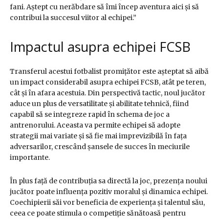
fani. Aștept cu nerăbdare să îmi încep aventura aici și să
contribui la succesul viitor al echipei.”
Impactul asupra echipei FCSB
Transferul acestui fotbalist promițător este așteptat să aibă
un impact considerabil asupra echipei FCSB, atât pe teren,
cât și în afara acestuia. Din perspectivă tactic, noul jucător
aduce un plus de versatilitate și abilitate tehnică, fiind
capabil să se integreze rapid în schema de joc a
antrenorului. Aceasta va permite echipei să adopte
strategii mai variate și să fie mai imprevizibilă în fața
adversarilor, crescând șansele de succes în meciurile
importante.
În plus față de contribuția sa directă la joc, prezența noului
jucător poate influența pozitiv moralul și dinamica echipei.
Coechipierii săi vor beneficia de experiența și talentul său,
ceea ce poate stimula o competiție sănătoasă pentru