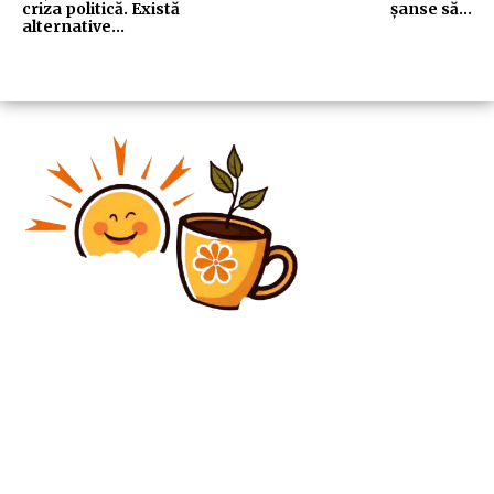
criza politică. Există
șanse să…
alternative…
Diverse Noutati
Complicații în PNL: Veștea dorește să preia
conducerea partidului, grupul Bolojan cere
excluderea…