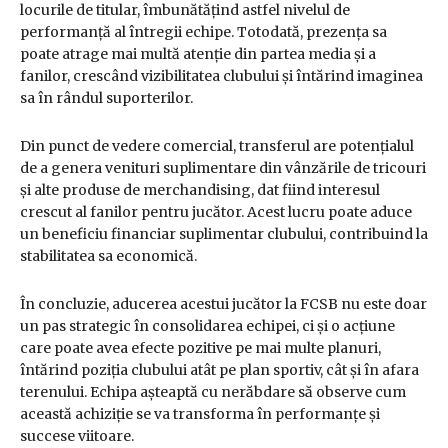
locurile de titular, îmbunătățind astfel nivelul de
performanță al întregii echipe. Totodată, prezența sa
poate atrage mai multă atenție din partea media și a
fanilor, crescând vizibilitatea clubului și întărind imaginea
sa în rândul suporterilor.
Din punct de vedere comercial, transferul are potențialul
de a genera venituri suplimentare din vânzările de tricouri
și alte produse de merchandising, dat fiind interesul
crescut al fanilor pentru jucător. Acest lucru poate aduce
un beneficiu financiar suplimentar clubului, contribuind la
stabilitatea sa economică.
În concluzie, aducerea acestui jucător la FCSB nu este doar
un pas strategic în consolidarea echipei, ci și o acțiune
care poate avea efecte pozitive pe mai multe planuri,
întărind poziția clubului atât pe plan sportiv, cât și în afara
terenului. Echipa așteaptă cu nerăbdare să observe cum
această achiziție se va transforma în performanțe și
succese viitoare.