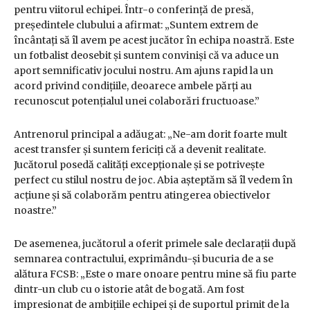
pentru viitorul echipei. Într-o conferință de presă,
președintele clubului a afirmat: „Suntem extrem de
încântați să îl avem pe acest jucător în echipa noastră. Este
un fotbalist deosebit și suntem conviniși că va aduce un
aport semnificativ jocului nostru. Am ajuns rapid la un
acord privind condițiile, deoarece ambele părți au
recunoscut potențialul unei colaborări fructuoase.”
Antrenorul principal a adăugat: „Ne-am dorit foarte mult
acest transfer și suntem fericiți că a devenit realitate.
Jucătorul posedă calități excepționale și se potrivește
perfect cu stilul nostru de joc. Abia așteptăm să îl vedem în
acțiune și să colaborăm pentru atingerea obiectivelor
noastre.”
De asemenea, jucătorul a oferit primele sale declarații după
semnarea contractului, exprimându-și bucuria de a se
alătura FCSB: „Este o mare onoare pentru mine să fiu parte
dintr-un club cu o istorie atât de bogată. Am fost
impresionat de ambițiile echipei și de suportul primit de la