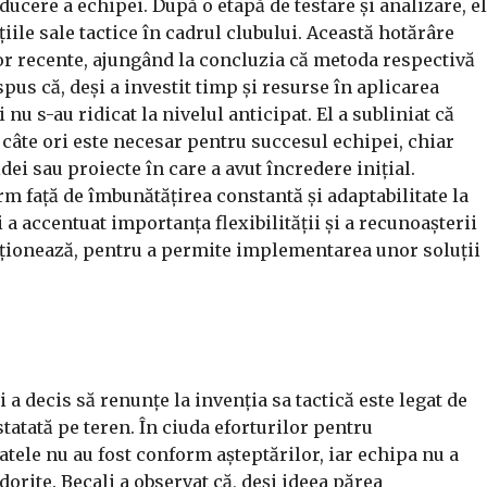
ducere a echipei. După o etapă de testare și analizare, el
ile sale tactice în cadrul clubului. Această hotărâre
or recente, ajungând la concluzia că metoda respectivă
spus că, deși a investit timp și resurse în aplicarea
nu s-au ridicat la nivelul anticipat. El a subliniat că
 câte ori este necesar pentru succesul echipei, chiar
i sau proiecte în care a avut încredere inițial.
m față de îmbunătățirea constantă și adaptabilitate la
 a accentuat importanța flexibilității și a recunoașterii
cționează, pentru a permite implementarea unor soluții
 a decis să renunțe la invenția sa tactică este legat de
tatată pe teren. În ciuda eforturilor pentru
atele nu au fost conform așteptărilor, iar echipa nu a
dorite. Becali a observat că, deși ideea părea