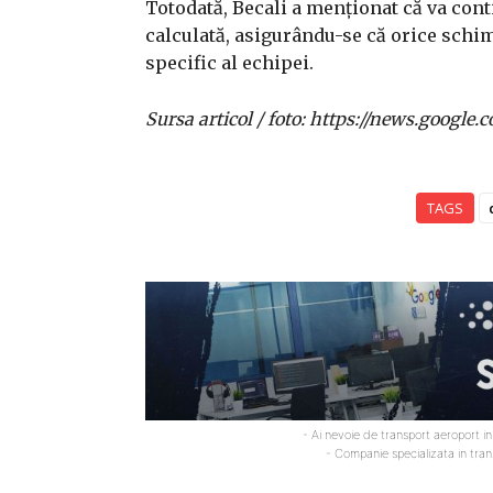
Totodată, Becali a menționat că va cont
calculată, asigurându-se că orice schim
specific al echipei.
Sursa articol / foto: https://news.goo
TAGS
- Ai nevoie de transport aeroport i
- Companie specializata in tra