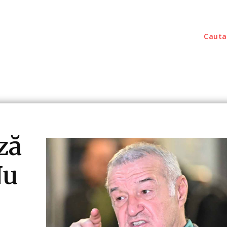
Cauta
outati
Home & Deco
Sanatate / Hobby
Tec
ză
Nu