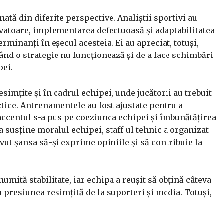
nată din diferite perspective. Analiștii sportivi au
inovatoare, implementarea defectuoasă și adaptabilitatea
terminanți în eșecul acesteia. Ei au apreciat, totuși,
când o strategie nu funcționează și de a face schimbări
pei.
esimțite și în cadrul echipei, unde jucătorii au trebuit
ctice. Antrenamentele au fost ajustate pentru a
accentul s-a pus pe coeziunea echipei și îmbunătățirea
a susține moralul echipei, staff-ul tehnic a organizat
vut șansa să-și exprime opiniile și să contribuie la
mită stabilitate, iar echipa a reușit să obțină câteva
n presiunea resimțită de la suporteri și media. Totuși,