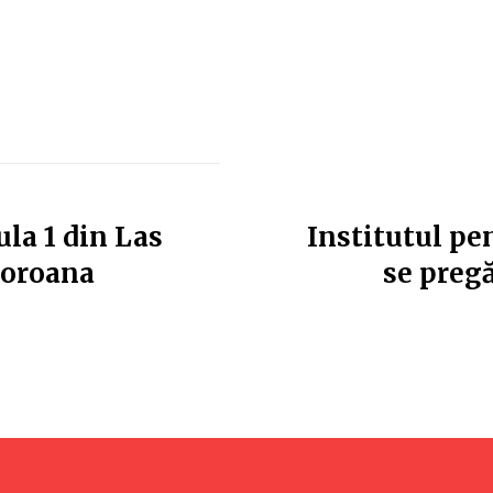
la 1 din Las
Institutul pe
coroana
se pregă