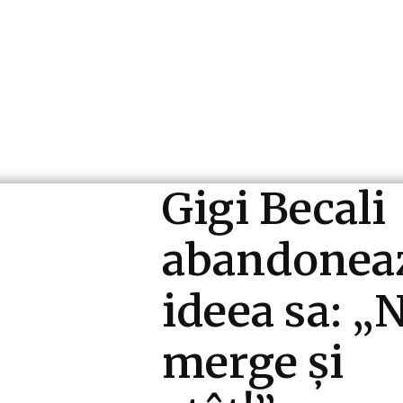
ri si Industrii
Cultura si Entertainment
Diverse N
Gigi Becali
abandonea
ideea sa: „
merge și