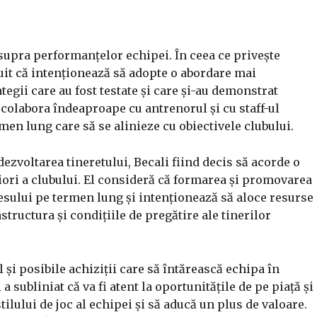
supra performanțelor echipei. În ceea ce privește
luit că intenționează să adopte o abordare mai
egii care au fost testate și care și-au demonstrat
a colabora îndeaproape cu antrenorul și cu staff-ul
men lung care să se alinieze cu obiectivele clubului.
ezvoltarea tineretului, Becali fiind decis să acorde o
ori a clubului. El consideră că formarea și promovarea
esului pe termen lung și intenționează să aloce resurse
tructura și condițiile de pregătire ale tinerilor
l și posibile achiziții care să întărească echipa în
a subliniat că va fi atent la oportunitățile de pe piață și
tilului de joc al echipei și să aducă un plus de valoare.