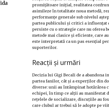
fida
promițătoare inițial, realitatea confrunt
asimileze în totalitate noua metodă, rez
performanțe generale sub nivelul aștep
partea publicului și critici a influența
persiste cu o strategie care nu oferea be
metode mai clasice și eficiente, care a
este interpretată ca un pas esențial pen
suporterilor.
Reacții și urmări
Decizia lui Gigi Becali de a abandona in
partea fanilor, cât și a experților din 
diverse: unii au întâmpinat hotărârea 
echipei, în timp ce alții au manifestat
rețelele de socializare, discuțiile au fo
care clubul ar trebui să le adopte pe viit