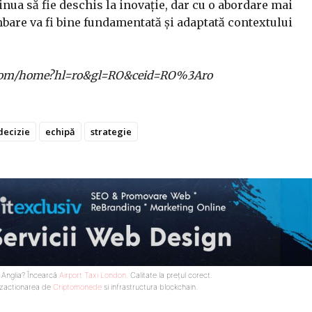
inua să fie deschis la inovație, dar cu o abordare mai
bare va fi bine fundamentată și adaptată contextului
gle.com/home?hl=ro&gl=RO&ceid=RO%3Aro
decizie
echipă
strategie
n Anglia? Încearcă
Airport Taxi London
. Calitate la prețul corect.
nzactionarea de
Criptomonede
si infrastructura blockchain.