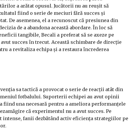
ărilor a arătat opusul. Jucătorii nu au reușit să
ultatul fiind o serie de meciuri fără succes și
tat. De asemenea, el a recunoscut că presiunea din
t decizia de a abandona această abordare. În loc să
neficii tangibile, Becali a preferat să se axeze pe
u avut succes în trecut. Această schimbare de direcție
tru a revitaliza echipa și a restaura încrederea
venția sa tactică a provocat o serie de reacții atât din
domeniul fotbalului. Suporterii echipei au avut opinii
ca fiind una necesară pentru a ameliora performanțele
 dezamăgire că experimentul nu a avut succes. Pe
st intense, fanii dezbătând activ eficiența strategiilor pe
or.