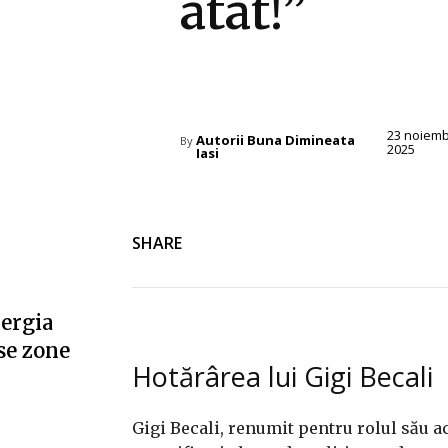
atât!”
Diverse Noutati
23 noiemb
Autorii Buna Dimineata
By
2025
Iasi
SHARE
nergia
se zone
Hotărârea lui Gigi Becali
Gigi Becali, renumit pentru rolul său ac