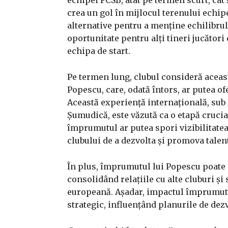
crea un gol în mijlocul terenului echip
alternative pentru a menține echilibrul
oportunitate pentru alți tineri jucători
echipa de start.
Pe termen lung, clubul consideră aceast
Popescu, care, odată întors, ar putea of
Această experiență internațională, su
Șumudică, este văzută ca o etapă crucia
împrumutul ar putea spori vizibilitate
clubului de a dezvolta și promova talent
În plus, împrumutul lui Popescu poate 
consolidând relațiile cu alte cluburi și
europeană. Așadar, impactul împrumutul
strategic, influențând planurile de dez