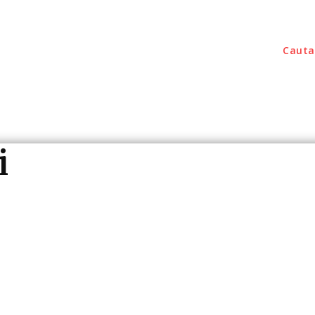
Cauta
outati
Home & Deco
Sanatate / Hobby
Tec
i