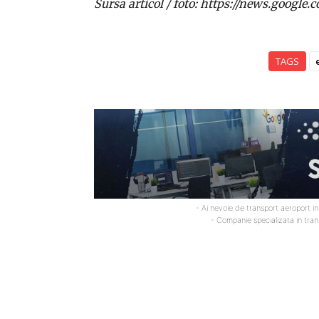
Sursa articol / foto: https://news.goo
TAGS
- Ai nevoie de transport aeroport i
- Companie specializata in tra