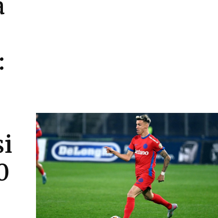
a
:
și
0