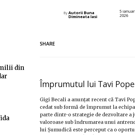
5 ianuar
Autorii Buna
By
2026
Dimineata Iasi
SHARE
milii din
dar
Împrumutul lui Tavi Pope
Gigi Becali a anunțat recent că Tavi Pop
cedat sub formă de împrumut la echipa
parte dintr-o strategie de dezvoltare a 
fida
valoroase sub îndrumarea unui antreno
lui Șumudică este perceput ca o oportuni