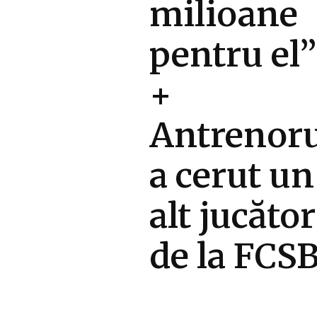
milioane
pentru el”
+
Antrenoru
a cerut un
alt jucător
de la FCS
Diverse Noutati