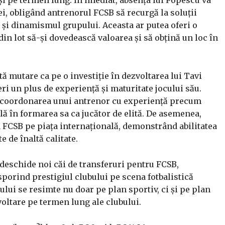
ei, obligând antrenorul FCSB să recurgă la soluții
 și dinamismul grupului. Aceasta ar putea oferi o
 din lot să-și dovedească valoarea și să obțină un loc în
ă mutare ca pe o investiție în dezvoltarea lui Tavi
eri un plus de experiență și maturitate jocului său.
b coordonarea unui antrenor cu experiență precum
lă în formarea sa ca jucător de elită. De asemenea,
a FCSB pe piața internațională, demonstrând abilitatea
e de înaltă calitate.
deschide noi căi de transferuri pentru FCSB,
 sporind prestigiul clubului pe scena fotbalistică
ui se resimte nu doar pe plan sportiv, ci și pe plan
voltare pe termen lung ale clubului.