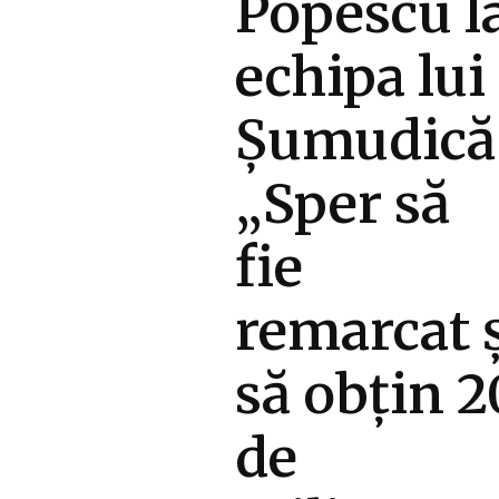
Popescu l
echipa lui
Șumudică
„Sper să
fie
remarcat 
să obțin 2
de