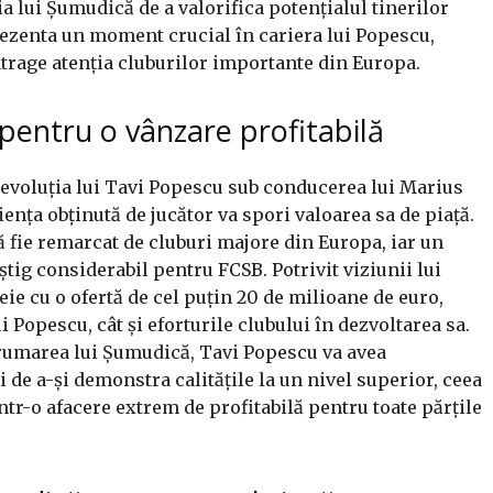
a lui Șumudică de a valorifica potențialul tinerilor
rezenta un moment crucial în cariera lui Popescu,
atrage atenția cluburilor importante din Europa.
 pentru o vânzare profitabilă
 evoluția lui Tavi Popescu sub conducerea lui Marius
nța obținută de jucător va spori valoarea sa de piață.
ă fie remarcat de cluburi majore din Europa, iar un
știg considerabil pentru FCSB. Potrivit viziunii lui
eie cu o ofertă de cel puțin 20 de milioane de euro,
i Popescu, cât și eforturile clubului în dezvoltarea sa.
drumarea lui Șumudică, Tavi Popescu va avea
i de a-și demonstra calitățile la un nivel superior, ceea
ntr-o afacere extrem de profitabilă pentru toate părțile