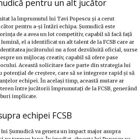
udică pentru un alt jucător
tat la împrumutul lui Tavi Popescu și a cerut
ucător pentru a-și întări echipa. Șumudică este
rința de a avea un lot competitiv, capabil să facă față
umină, el a identificat un alt talent de la FCSB care ar
dentitatea jucătorului nu a fost dezvăluită oficial, surse
despre un mijlocaș creativ, capabil să ofere pase
jocului. Această solicitare face parte din strategia lui
u potențial de creștere, care să se integreze rapid și să
nțelor echipei. În același timp, această mutare ar
 teren între jucătorii împrumutați de la FCSB, generând
buri implicate.
supra echipei FCSB
 lui Șumudică va genera un impact major asupra
 și pe termen lung. În imediat, absența lui Popescu va