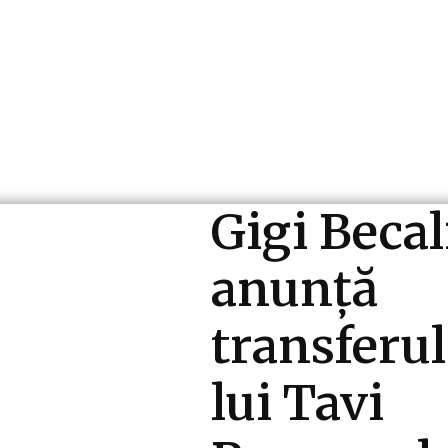
ri si Industrii
Cultura si Entertainment
Diverse N
Gigi Becal
anunță
transferul
lui Tavi