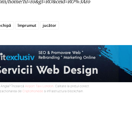
gle.com/home?hl=ro&gl=RO&ceid=RO%3Aro
echipă
împrumut
jucător
n Anglia? Încearcă
Airport Taxi London
. Calitate la prețul corect.
nzactionarea de
Criptomonede
si infrastructura blockchain.