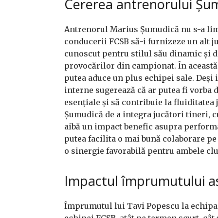
Cererea antrenorului Șum
Antrenorul Marius Șumudică nu s-a limi
conducerii FCSB să-i furnizeze un alt j
cunoscut pentru stilul său dinamic și do
provocărilor din campionat. În această l
putea aduce un plus echipei sale. Deși i
interne sugerează că ar putea fi vorba 
esențiale și să contribuie la fluiditatea 
Șumudică de a integra jucători tineri, c
aibă un impact benefic asupra performa
putea facilita o mai bună colaborare pe
o sinergie favorabilă pentru ambele clu
Impactul împrumutului a
Împrumutul lui Tavi Popescu la echipa
echipei FCSB, atât pe termen scurt, cât