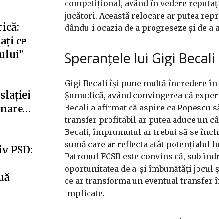
competițional, având în vedere reputați
jucători. Această relocare ar putea rep
ică:
dându-i ocazia de a progreseze și de a 
ați ce
fului”
Speranțele lui Gigi Becali
Gigi Becali își pune multă încredere în
slației
Șumudică, având convingerea că experie
Becali a afirmat că aspire ca Popescu s
i mare…
transfer profitabil ar putea aduce un câ
Becali, împrumutul ar trebui să se înch
sumă care ar reflecta atât potențialul lu
iv PSD:
Patronul FCSB este convins că, sub în
oportunitatea de a-și îmbunătăți jocul ș
uă
ce ar transforma un eventual transfer î
implicate.