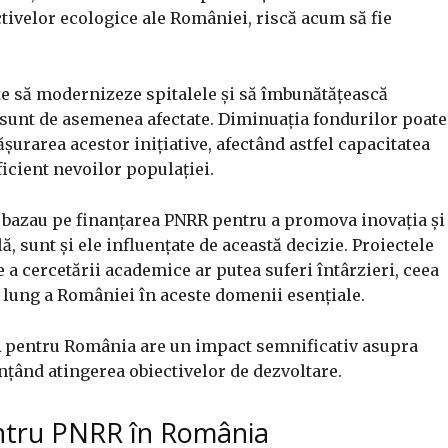
ectivelor ecologice ale României, riscă acum să fie
te să modernizeze spitalele și să îmbunătățească
e sunt de asemenea afectate. Diminuația fondurilor poate
șurarea acestor inițiative, afectând astfel capacitatea
icient nevoilor populației.
e bazau pe finanțarea PNRR pentru a promova inovația și
, sunt și ele influențate de această decizie. Proiectele
re a cercetării academice ar putea suferi întârzieri, ceea
n lung a României în aceste domenii esențiale.
R pentru România are un impact semnificativ asupra
nțând atingerea obiectivelor de dezvoltare.
entru PNRR în România