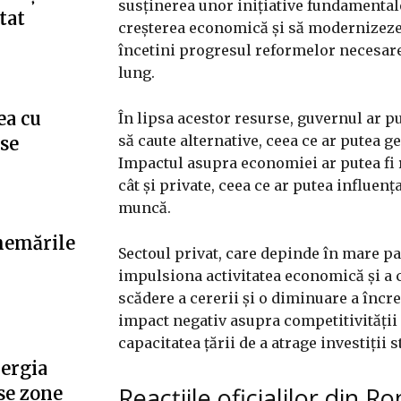
susținerea unor inițiative fundamentale
tat
creșterea economică și să modernizeze 
încetini progresul reformelor necesar
lung.
ea cu
În lipsa acestor resurse, guvernul ar put
să caute alternative, ceea ce ar putea g
”se
Impactul asupra economiei ar putea fi re
cât și private, ceea ce ar putea influen
muncă.
hemările
Sectoul privat, care depinde în mare pa
impulsiona activitatea economică și a c
scădere a cererii și o diminuare a încre
impact negativ asupra competitivității
capacitatea țării de a atrage investiții s
nergia
Reacțiile oficialilor din
se zone