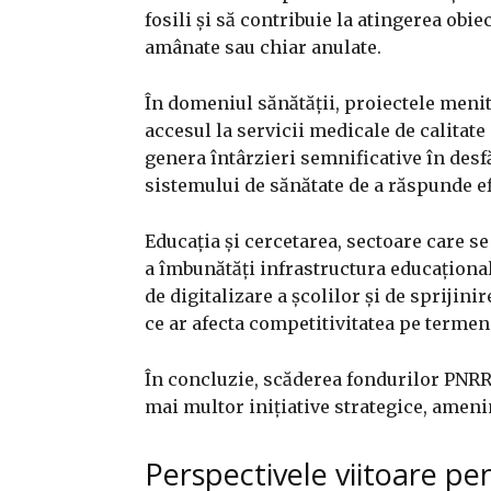
fosili și să contribuie la atingerea obi
amânate sau chiar anulate.
În domeniul sănătății, proiectele meni
accesul la servicii medicale de calitat
genera întârzieri semnificative în desfă
sistemului de sănătate de a răspunde ef
Educația și cercetarea, sectoare care s
a îmbunătăți infrastructura educațională
de digitalizare a școlilor și de sprijini
ce ar afecta competitivitatea pe terme
În concluzie, scăderea fondurilor PNR
mai multor inițiative strategice, ameni
Perspectivele viitoare p