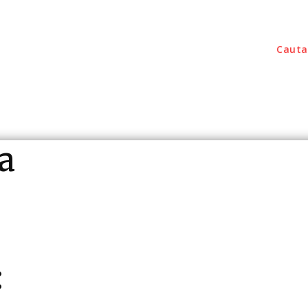
Cauta
outati
Home & Deco
Sanatate / Hobby
Tec
a
: