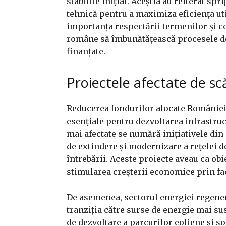
stabilite inițial. Aceștia au reiterat sp
tehnică pentru a maximiza eficiența uti
importanța respectării termenilor și con
române să îmbunătățească procesele de
finanțate.
Proiectele afectate de sc
Reducerea fondurilor alocate României
esențiale pentru dezvoltarea infrastruc
mai afectate se numără inițiativele din
de extindere și modernizare a rețelei d
întrebării. Aceste proiecte aveau ca obi
stimularea creșterii economice prin fac
De asemenea, sectorul energiei regener
tranziția către surse de energie mai sus
de dezvoltare a parcurilor eoliene și s