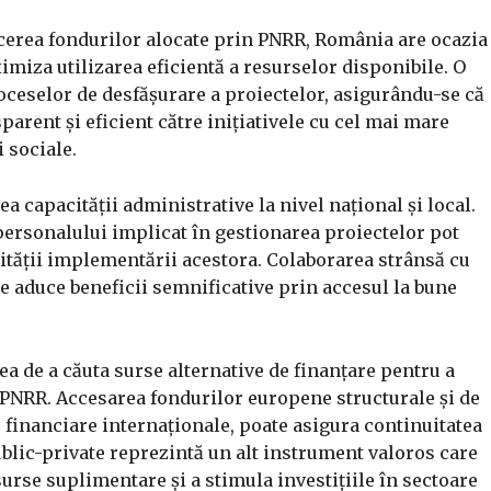
ucerea fondurilor alocate prin PNRR, România are ocazia
imiza utilizarea eficientă a resurselor disponibile. O
oceselor de desfășurare a proiectelor, asigurându-se că
arent și eficient către inițiativele cu cel mai mare
 sociale.
a capacității administrative la nivel național și local.
 personalului implicat în gestionarea proiectelor pot
alității implementării acestora. Colaborarea strânsă cu
te aduce beneficii semnificative prin accesul la bune
a de a căuta surse alternative de finanțare pentru a
PNRR. Accesarea fondurilor europene structurale și de
 financiare internaționale, poate asigura continuitatea
ublic-private reprezintă un alt instrument valoros care
surse suplimentare și a stimula investițiile în sectoare