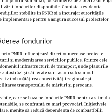
rijinul pentru România și deschiderea de a oferi asistență
lizării fondurilor disponibile. Comisia a evidențiat
dițiilor stabilite în PNRR și a încurajat autoritățile
 implementare pentru a asigura succesul proiectelor
ăderea fondurilor
 prin PNRR influențează direct numeroase proiecte
turii și modernizarea serviciilor publice. Printre cele
 domeniul infrastructurii de transport, unde planurile
e autostrăzi și căi ferate sunt acum sub semnul
ectiv îmbunătățirea conectivității regionale și
ilitarea transportului de mărfuri și persoane.
abile, care se baza pe fondurile PNRR pentru a stimula
tenabile, se confruntă cu mari provocări. Inițiativele
olare, menite să reducă dependența de combustibilii