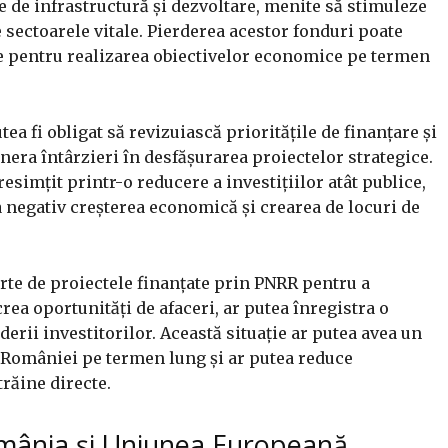
 de infrastructură și dezvoltare, menite să stimuleze
sectoarele vitale. Pierderea acestor fonduri poate
e pentru realizarea obiectivelor economice pe termen
ea fi obligat să revizuiască prioritățile de finanțare și
enera întârzieri în desfășurarea proiectelor strategice.
simțit printr-o reducere a investițiilor atât publice,
ța negativ creșterea economică și crearea de locuri de
rte de proiectele finanțate prin PNRR pentru a
rea oportunități de afaceri, ar putea înregistra o
derii investitorilor. Această situație ar putea avea un
 României pe termen lung și ar putea reduce
trăine directe.
 România și Uniunea Europeană