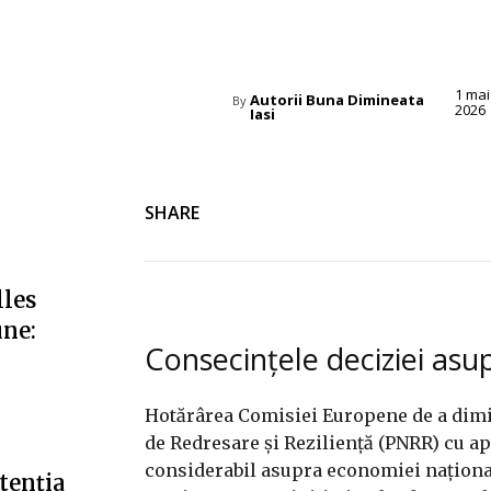
Diverse Noutati
1 mai
Autorii Buna Dimineata
By
2026
Iasi
SHARE
lles
une:
Consecințele deciziei as
Hotărârea Comisiei Europene de a dimi
de Redresare și Reziliență (PNRR) cu a
considerabil asupra economiei național
tenția