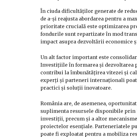
În ciuda dificultăților generate de red
de a-și reajusta abordarea pentru a max
prioritate crucială este optimizarea pr
fondurile sunt repartizate în mod transp
impact asupra dezvoltării economice și
Un alt factor important este consolidare
Investițiile în formarea și dezvoltarea
contribui la îmbunătățirea vitezei și c
experți și parteneri internaționali poa
practici și soluții inovatoare.
România are, de asemenea, oportunitate
suplimenta resursele disponibile prin 
investiții, precum și a altor mecanisme
proiectelor esențiale. Parteneriatele p
poate fi exploatat pentru a mobiliza re