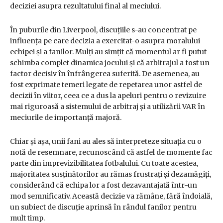
deciziei asupra rezultatului final al meciului.
În puburile din Liverpool, discuțiile s-au concentrat pe
influența pe care decizia a exercitat-o asupra moralului
echipei și a fanilor. Mulți au simțit că momentul ar fi putut
schimba complet dinamica jocului și că arbitrajul a fost un
factor decisiv în înfrângerea suferită. De asemenea, au
fost exprimate temeri legate de repetarea unor astfel de
decizii în viitor, ceea ce a dus la apeluri pentru o revizuire
mai riguroasă a sistemului de arbitraj și a utilizării VAR în
meciurile de importanță majoră.
Chiar și așa, unii fani au ales să interpreteze situația cu o
notă de resemnare, recunoscând că astfel de momente fac
parte din imprevizibilitatea fotbalului. Cu toate acestea,
majoritatea susținătorilor au rămas frustrați și dezamăgiți,
considerând că echipa lor a fost dezavantajată într-un
mod semnificativ. Această decizie va rămâne, fără îndoială,
un subiect de discuție aprinsă în rândul fanilor pentru
mult timp.