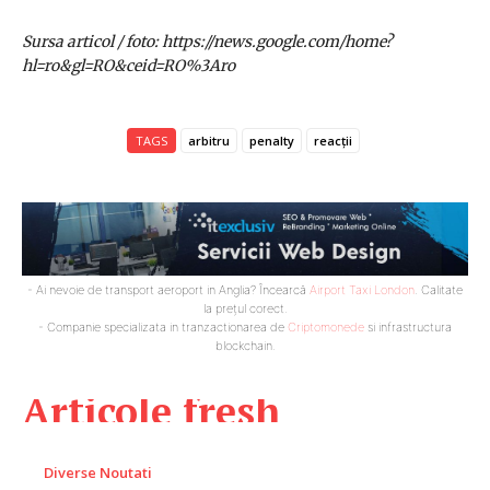
Sursa articol / foto: https://news.google.com/home?
hl=ro&gl=RO&ceid=RO%3Aro
TAGS
arbitru
penalty
reacții
- Ai nevoie de transport aeroport in Anglia? Încearcă
Airport Taxi London
. Calitate
la prețul corect.
- Companie specializata in tranzactionarea de
Criptomonede
si infrastructura
blockchain.
Articole fresh
Diverse Noutati