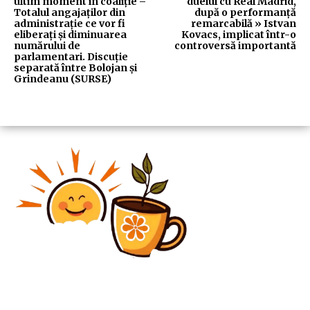
ultim moment în coaliție –
duelul cu Real Madrid,
Totalul angajaților din
după o performanță
administrație ce vor fi
remarcabilă » Istvan
eliberați și diminuarea
Kovacs, implicat într-o
numărului de
controversă importantă
parlamentari. Discuție
separată între Bolojan și
Grindeanu (SURSE)
Diverse Noutati