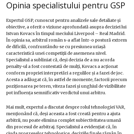
Opinia specialistului pentru GSP
Expertul GSP, cunoscut pentru analizele sale detaliate și
obiective, a oferit o viziune aprofundată asupra deciziei lui
Istvan Kovacs în timpul meciului Liverpool – Real Madrid.
În opinia sa, arbitrul român s-a aflat într-o postură extrem
de dificilă, confruntându-se cu presiunea uriașă
caracteristică unei competiții de asemenea nivel.
Specialistul a subliniat că, deși decizia de a nu acorda
penalty-ul a fost contestată de mulți, Kovacs a acționat
conform propriei interpretări a regulilor și a fazei de joc.
Acesta a adăugat că, în astfel de momente, factorii precum
poziționarea pe teren, viteza fazei și unghiul de vizibilitate
pot influența semnificativ verdictul unui arbitru.
Mai mult, expertul a discutat despre rolul tehnologiei VAR,
menționând că, deși aceasta a fost creată pentru a ajuta
arbitrii, nu poate elimina complet subiectivitatea umană
din procesul de arbitraj. Specialistul a evidențiat că, în
ciuda progreselor tehnologice, deciziile finale rămân în