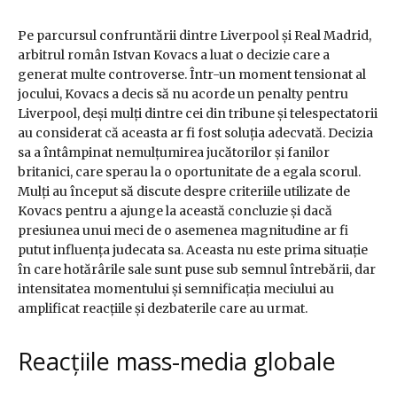
Pe parcursul confruntării dintre Liverpool și Real Madrid,
arbitrul român Istvan Kovacs a luat o decizie care a
generat multe controverse. Într-un moment tensionat al
jocului, Kovacs a decis să nu acorde un penalty pentru
Liverpool, deși mulți dintre cei din tribune și telespectatorii
au considerat că aceasta ar fi fost soluția adecvată. Decizia
sa a întâmpinat nemulțumirea jucătorilor și fanilor
britanici, care sperau la o oportunitate de a egala scorul.
Mulți au început să discute despre criteriile utilizate de
Kovacs pentru a ajunge la această concluzie și dacă
presiunea unui meci de o asemenea magnitudine ar fi
putut influența judecata sa. Aceasta nu este prima situație
în care hotărârile sale sunt puse sub semnul întrebării, dar
intensitatea momentului și semnificația meciului au
amplificat reacțiile și dezbaterile care au urmat.
Reacțiile mass-media globale