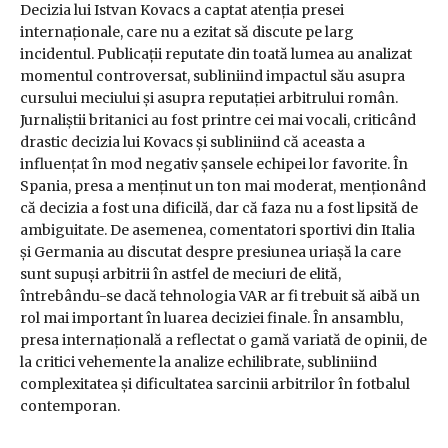
Decizia lui Istvan Kovacs a captat atenția presei
internaționale, care nu a ezitat să discute pe larg
incidentul. Publicații reputate din toată lumea au analizat
momentul controversat, subliniind impactul său asupra
cursului meciului și asupra reputației arbitrului român.
Jurnaliștii britanici au fost printre cei mai vocali, criticând
drastic decizia lui Kovacs și subliniind că aceasta a
influențat în mod negativ șansele echipei lor favorite. În
Spania, presa a menținut un ton mai moderat, menționând
că decizia a fost una dificilă, dar că faza nu a fost lipsită de
ambiguitate. De asemenea, comentatori sportivi din Italia
și Germania au discutat despre presiunea uriașă la care
sunt supuși arbitrii în astfel de meciuri de elită,
întrebându-se dacă tehnologia VAR ar fi trebuit să aibă un
rol mai important în luarea deciziei finale. În ansamblu,
presa internațională a reflectat o gamă variată de opinii, de
la critici vehemente la analize echilibrate, subliniind
complexitatea și dificultatea sarcinii arbitrilor în fotbalul
contemporan.