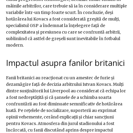
mâinile arbitrilor, care trebuie să ia în considerare multiple
variabile într-un timp foarte scurt. În concluzie, deși
hotărârea lui Kovacs a fost considerată greșită de mulți,
specialistul GSP a îndemnat la înțelegere față de
complexitatea și presiunea cu care se confruntă arbitrii,
subliniind că astfel de greșeli sunt inevitabile în fotbalul
modern.
Impactul asupra fanilor britanici
Fanii britanici au reacționat cu un amestec de furie și
dezamăgire față de decizia arbitrului Istvan Kovacs. Mulți
dintre susținătorii lui Liverpool au considerat că echipa lor
a fost nedreptățită și că șansele de a schimba soarta
confruntării au fost diminuate semnificativ de hotărârea
luată. Pe rețelele de socializare, suporterii au exprimat
opinii vehemente, cerând explicații și chiar sancțiuni
pentru Kovacs. Atmosfera din jurul stadionului a fost
încărcată, cu fanii discutând aprins despre impactul