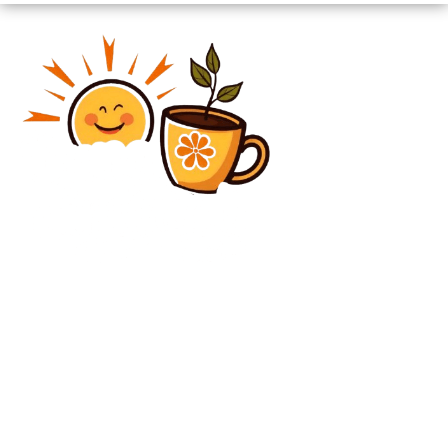
Diverse Noutati
Ninsori și lapoviță se răspândesc în aproape toată
țara. Meteorologii au anunțat cod galben și
portocaliu.
Diverse Noutati