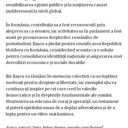
sensibilizarea opiniei publice și la susținerea cauzei
moldovenești la nivel global.
În România, contribuția sa a fost recunoscută prin
alegerea sa ca senator, iar activitatea sa în parlament a fost
axată pe promovarea drepturilor românilor de
pretutindeni. Ilașcu a pledat pentru reunificarea Republicii
Moldova cu România, considerând aceasta ca o soluție
pentru consolidarea identității naționale și asigurarea unei
dezvoltări economice și sociale durabile.
Ilie Ilașcu va rămâne în memoria colectivă ca un luptător
neobosit pentru dreptate și libertate, iar exemplul său va
continua să inspire pe cei care cred în valorile
democratice și în drepturile fundamentale ale omului.
Moștenirea sa este una de curaj și speranță, un testament
al puterii spiritului uman de a depăși adversitatea și de a
lupta pentru un viitor mai luminos.
Sursa articol / foto: https://news.google.com/home?