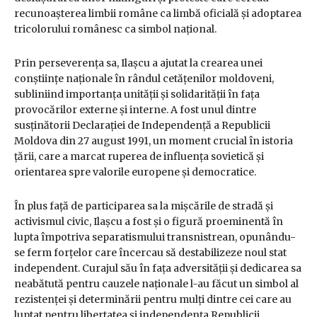
recunoașterea limbii române ca limbă oficială și adoptarea
tricolorului românesc ca simbol național.
Prin perseverența sa, Ilașcu a ajutat la crearea unei
conștiințe naționale în rândul cetățenilor moldoveni,
subliniind importanța unității și solidarității în fața
provocărilor externe și interne. A fost unul dintre
susținătorii Declarației de Independență a Republicii
Moldova din 27 august 1991, un moment crucial în istoria
țării, care a marcat ruperea de influența sovietică și
orientarea spre valorile europene și democratice.
În plus față de participarea sa la mișcările de stradă și
activismul civic, Ilașcu a fost și o figură proeminentă în
lupta împotriva separatismului transnistrean, opunându-
se ferm forțelor care încercau să destabilizeze noul stat
independent. Curajul său în fața adversității și dedicarea sa
neabătută pentru cauzele naționale l-au făcut un simbol al
rezistenței și determinării pentru mulți dintre cei care au
luptat pentru libertatea și independența Republicii