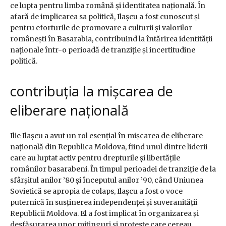
ce lupta pentru limba română și identitatea națională. În
afară de implicarea sa politică, Ilașcu a fost cunoscut și
pentru eforturile de promovare a culturii și valorilor
românești în Basarabia, contribuind la întărirea identității
naționale într-o perioadă de tranziție și incertitudine
politică.
contribuția la mișcarea de
eliberare națională
Ilie Ilașcu a avut un rol esențial în mișcarea de eliberare
națională din Republica Moldova, fiind unul dintre liderii
care au luptat activ pentru drepturile și libertățile
românilor basarabeni. În timpul perioadei de tranziție de la
sfârșitul anilor ’80 și începutul anilor ’90, când Uniunea
Sovietică se apropia de colaps, Ilașcu a fost o voce
puternică în susținerea independenței și suveranității
Republicii Moldova. El a fost implicat în organizarea și
desfășurarea unor mitinguri și proteste care cereau