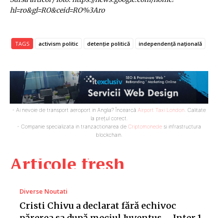
hl=ro&gl=RO&ceid=RO%3Aro
TAGS
activism politic
detenție politică
independență națională
- Ai nevoie de transport aeroport in Anglia? Încearcă
Airport Taxi London
. Calitate
la prețul corect.
- Companie specializata in tranzactionarea de
Criptomonede
si infrastructura
blockchain.
Articole fresh
Diverse Noutati
Cristi Chivu a declarat fără echivoc
părerea sa după meciul Juventus – Inter 1-