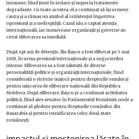
inumane, fiind ținut în izolare și supus la tratamente
degradante. Cu toate acestea, el a continuat să își urmeze
cauza și a rămas un simbol al rezistenței împotriva
opresiunii și a nedreptății. Cazul său a captat atenția
internațională, iar numeroase organizații și guverne au
cerut eliberarea sa imediată.
După opt ani de detenție, Ilie Ilașcu a fost eliberat pe 5 mai
2001, în urma presiunii internaționale și a negocierilor
intense. Eliberarea sa a fost salutată de diverse
personalități politice și organizații internaționale, fiind
considerată o victorie majoră pentru drepturile omului și
pentru mișcarea de eliberare națională din Republica
Moldova. După eliberare, Ilașcu și-a continuat activitatea
politică, fiind ales senator în Parlamentul României, unde a
continuat să pledeze pentru drepturile românilor din
Basarabia și pentru reunificarea celor două state
românești.
impactul și moștenirea lăsate în