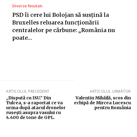
Diverse Noutati
PSD îi cere lui Bolojan să susțină la
Bruxelles reluarea funcționării
centralelor pe cărbune: „România nu
poate…
ARTICOLUL PRECEDENT
ARTICOLUL URMĂTOR
„Dispută cu ISU.” Din
Valentin Mihăilă, scos din
Tulcea, s-a raportat ce va
echipă de Mircea Lucescu
urma după atacul dronelor
pentru România
rusești asupra vasului cu
4.400 de tone de GPL.