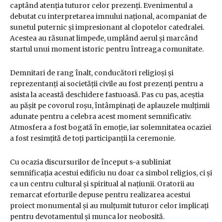
captând atenția tuturor celor prezenți. Evenimentul a
debutat cu interpretarea imnului național, acompaniat de
sunetul puternic și impresionant al clopotelor catedralei.
Acestea au răsunat limpede, umplând aerul și marcând
startul unui moment istoric pentru întreaga comunitate.
Demnitari de rang înalt, conducători religioși și
reprezentanți ai societății civile au fost prezenți pentru a
asista la această deschidere fastuoasă. Pas cu pas, aceștia
au pășit pe covorul roșu, întâmpinați de aplauzele mulțimii
adunate pentru a celebra acest moment semnificativ.
Atmosfera a fost bogată în emoție, iar solemnitatea ocaziei
a fost resimțită de toți participanții la ceremonie.
Cu ocazia discursurilor de început s-a subliniat
semnificația acestui edificiu nu doar ca simbol religios, ci și
ca un centru cultural și spiritual al națiunii. Oratorii au
remarcat eforturile depuse pentru realizarea acestui
proiect monumental și au mulțumit tuturor celor implicați
pentru devotamentul și munca lor neobosită.