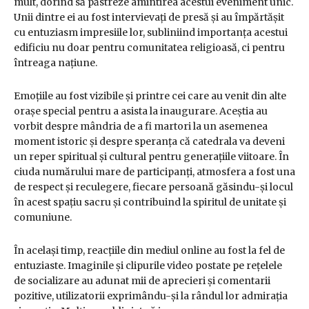
mult, dorind să păstreze amintirea acestui eveniment unic.
Unii dintre ei au fost intervievați de presă și au împărtășit
cu entuziasm impresiile lor, subliniind importanța acestui
edificiu nu doar pentru comunitatea religioasă, ci pentru
întreaga națiune.
Emoțiile au fost vizibile și printre cei care au venit din alte
orașe special pentru a asista la inaugurare. Aceștia au
vorbit despre mândria de a fi martori la un asemenea
moment istoric și despre speranța că catedrala va deveni
un reper spiritual și cultural pentru generațiile viitoare. În
ciuda numărului mare de participanți, atmosfera a fost una
de respect și reculegere, fiecare persoană găsindu-și locul
în acest spațiu sacru și contribuind la spiritul de unitate și
comuniune.
În același timp, reacțiile din mediul online au fost la fel de
entuziaste. Imaginile și clipurile video postate pe rețelele
de socializare au adunat mii de aprecieri și comentarii
pozitive, utilizatorii exprimându-și la rândul lor admirația