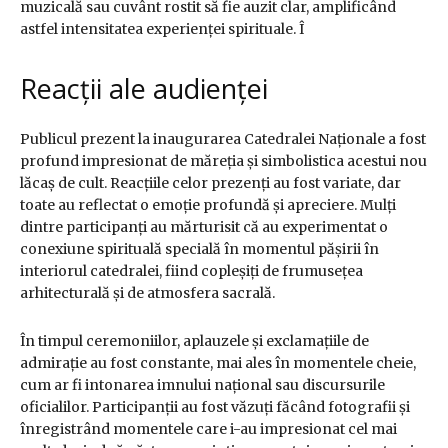
muzicală sau cuvânt rostit să fie auzit clar, amplificând
astfel intensitatea experienței spirituale. Î
Reacții ale audienței
Publicul prezent la inaugurarea Catedralei Naționale a fost
profund impresionat de măreția și simbolistica acestui nou
lăcaș de cult. Reacțiile celor prezenți au fost variate, dar
toate au reflectat o emoție profundă și apreciere. Mulți
dintre participanți au mărturisit că au experimentat o
conexiune spirituală specială în momentul pășirii în
interiorul catedralei, fiind copleșiți de frumusețea
arhitecturală și de atmosfera sacrală.
În timpul ceremoniilor, aplauzele și exclamațiile de
admirație au fost constante, mai ales în momentele cheie,
cum ar fi intonarea imnului național sau discursurile
oficialilor. Participanții au fost văzuți făcând fotografii și
înregistrând momentele care i-au impresionat cel mai