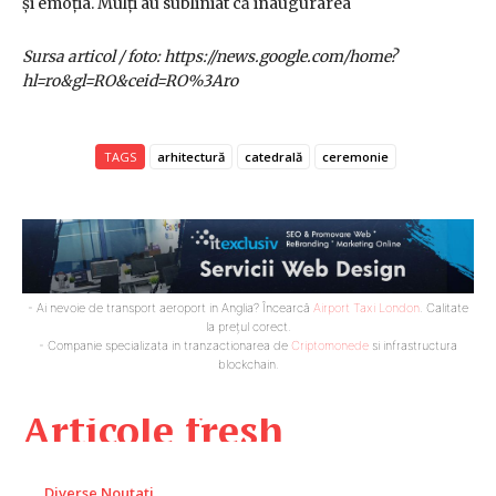
și emoția. Mulți au subliniat că inaugurarea
Sursa articol / foto: https://news.google.com/home?
hl=ro&gl=RO&ceid=RO%3Aro
TAGS
arhitectură
catedrală
ceremonie
- Ai nevoie de transport aeroport in Anglia? Încearcă
Airport Taxi London
. Calitate
la prețul corect.
- Companie specializata in tranzactionarea de
Criptomonede
si infrastructura
blockchain.
Articole fresh
Diverse Noutati