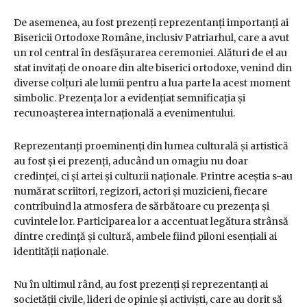
De asemenea, au fost prezenți reprezentanți importanți ai
Bisericii Ortodoxe Române, inclusiv Patriarhul, care a avut
un rol central în desfășurarea ceremoniei. Alături de el au
stat invitați de onoare din alte biserici ortodoxe, venind din
diverse colțuri ale lumii pentru a lua parte la acest moment
simbolic. Prezența lor a evidențiat semnificația și
recunoașterea internațională a evenimentului.
Reprezentanți proeminenți din lumea culturală și artistică
au fost și ei prezenți, aducând un omagiu nu doar
credinței, ci și artei și culturii naționale. Printre aceștia s-au
numărat scriitori, regizori, actori și muzicieni, fiecare
contribuind la atmosfera de sărbătoare cu prezența și
cuvintele lor. Participarea lor a accentuat legătura strânsă
dintre credință și cultură, ambele fiind piloni esențiali ai
identității naționale.
Nu în ultimul rând, au fost prezenți și reprezentanți ai
societății civile, lideri de opinie și activiști, care au dorit să