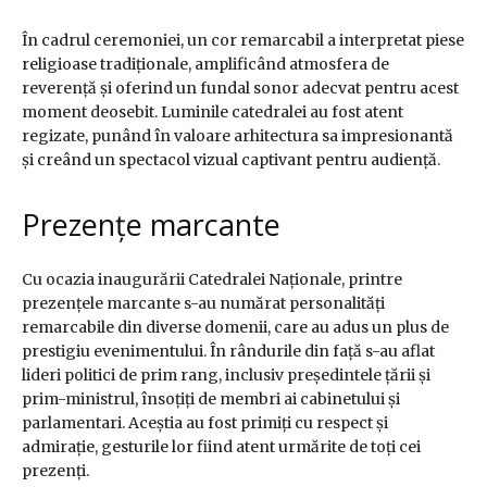
În cadrul ceremoniei, un cor remarcabil a interpretat piese
religioase tradiționale, amplificând atmosfera de
reverență și oferind un fundal sonor adecvat pentru acest
moment deosebit. Luminile catedralei au fost atent
regizate, punând în valoare arhitectura sa impresionantă
și creând un spectacol vizual captivant pentru audiență.
Prezențe marcante
Cu ocazia inaugurării Catedralei Naționale, printre
prezențele marcante s-au numărat personalități
remarcabile din diverse domenii, care au adus un plus de
prestigiu evenimentului. În rândurile din față s-au aflat
lideri politici de prim rang, inclusiv președintele țării și
prim-ministrul, însoțiți de membri ai cabinetului și
parlamentari. Aceștia au fost primiți cu respect și
admirație, gesturile lor fiind atent urmărite de toți cei
prezenți.