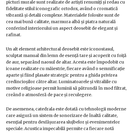
picturi murale sunt realizate de artiști renumiți și redau cu
fidelitate stilul iconografic ortodox, având o cromatică
vibrantă și detalii complexe. Materialele folosite sunt de
cea mai bună calitate, marmura albă și piatra naturală
conferind interiorului un aspect deosebit de elegant și
rafinat.
Un alt element arhitectural deosebit este iconostasul,
sculptat manual din lemn de esență tare și acoperit cu foiță
de aur, separând naosul de altar. Acesta este împodobit cu
icoane realizate cu măiestrie, fiecare având o semnificație
aparte și fiind plasate strategic pentru a ghida privirea
credincioșilor către altar. Luminatoarele și vitraliile cu
motive religioase permit luminii să pătrundă în mod filtrat,
creând o atmosferă de pace și reculegere.
De asemenea, catedrala este dotată cu tehnologii moderne
care asigură un sistem de sonorizare de înaltă calitate,
esențial pentru desfășurarea slujbelor și evenimentelor
speciale. Acustica impecabilă permite ca fiecare notă