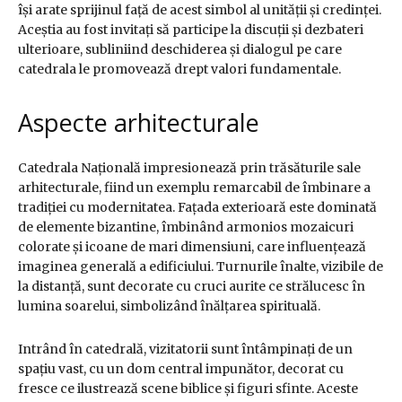
își arate sprijinul față de acest simbol al unității și credinței.
Aceștia au fost invitați să participe la discuții și dezbateri
ulterioare, subliniind deschiderea și dialogul pe care
catedrala le promovează drept valori fundamentale.
Aspecte arhitecturale
Catedrala Națională impresionează prin trăsăturile sale
arhitecturale, fiind un exemplu remarcabil de îmbinare a
tradiției cu modernitatea. Fațada exterioară este dominată
de elemente bizantine, îmbinând armonios mozaicuri
colorate și icoane de mari dimensiuni, care influențează
imaginea generală a edificiului. Turnurile înalte, vizibile de
la distanță, sunt decorate cu cruci aurite ce strălucesc în
lumina soarelui, simbolizând înălțarea spirituală.
Intrând în catedrală, vizitatorii sunt întâmpinați de un
spațiu vast, cu un dom central impunător, decorat cu
fresce ce ilustrează scene biblice și figuri sfinte. Aceste