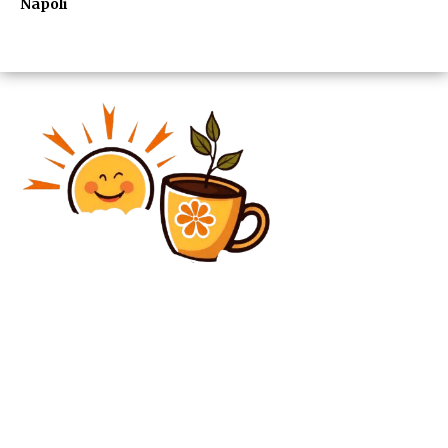
Napoli
Diverse Noutati
Cum ar putea arăta o Europă Federală: Discuție cu
Simina Tulbure, consilier al ministrului Proiectelor
Europene, Dragoș Pîslaru