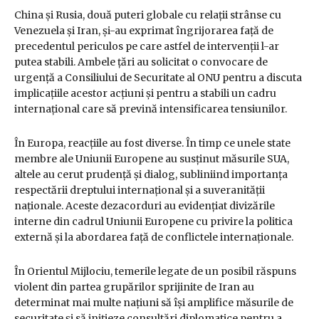
China și Rusia, două puteri globale cu relații strânse cu
Venezuela și Iran, și-au exprimat îngrijorarea față de
precedentul periculos pe care astfel de intervenții l-ar
putea stabili. Ambele țări au solicitat o convocare de
urgență a Consiliului de Securitate al ONU pentru a discuta
implicațiile acestor acțiuni și pentru a stabili un cadru
internațional care să prevină intensificarea tensiunilor.
În Europa, reacțiile au fost diverse. În timp ce unele state
membre ale Uniunii Europene au susținut măsurile SUA,
altele au cerut prudență și dialog, subliniind importanța
respectării dreptului internațional și a suveranității
naționale. Aceste dezacorduri au evidențiat divizările
interne din cadrul Uniunii Europene cu privire la politica
externă și la abordarea față de conflictele internaționale.
În Orientul Mijlociu, temerile legate de un posibil răspuns
violent din partea grupărilor sprijinite de Iran au
determinat mai multe națiuni să își amplifice măsurile de
securitate și să inițieze consultări diplomatice pentru a