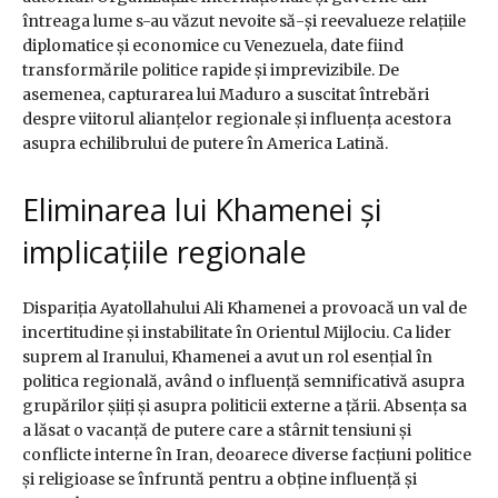
întreaga lume s-au văzut nevoite să-și reevalueze relațiile
diplomatice și economice cu Venezuela, date fiind
transformările politice rapide și imprevizibile. De
asemenea, capturarea lui Maduro a suscitat întrebări
despre viitorul alianțelor regionale și influența acestora
asupra echilibrului de putere în America Latină.
Eliminarea lui Khamenei și
implicațiile regionale
Dispariția Ayatollahului Ali Khamenei a provoacă un val de
incertitudine și instabilitate în Orientul Mijlociu. Ca lider
suprem al Iranului, Khamenei a avut un rol esențial în
politica regională, având o influență semnificativă asupra
grupărilor șiiți și asupra politicii externe a țării. Absența sa
a lăsat o vacanță de putere care a stârnit tensiuni și
conflicte interne în Iran, deoarece diverse facțiuni politice
și religioase se înfruntă pentru a obține influență și