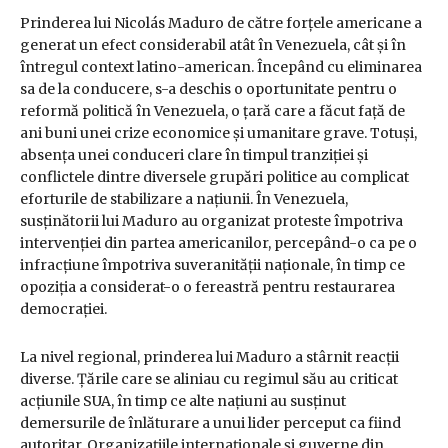
Prinderea lui Nicolás Maduro de către forțele americane a
generat un efect considerabil atât în Venezuela, cât și în
întregul context latino-american. Începând cu eliminarea
sa de la conducere, s-a deschis o oportunitate pentru o
reformă politică în Venezuela, o țară care a făcut față de
ani buni unei crize economice și umanitare grave. Totuși,
absența unei conduceri clare în timpul tranziției și
conflictele dintre diversele grupări politice au complicat
eforturile de stabilizare a națiunii. În Venezuela,
susținătorii lui Maduro au organizat proteste împotriva
intervenției din partea americanilor, percepând-o ca pe o
infracțiune împotriva suveranității naționale, în timp ce
opoziția a considerat-o o fereastră pentru restaurarea
democrației.
La nivel regional, prinderea lui Maduro a stârnit reacții
diverse. Țările care se aliniau cu regimul său au criticat
acțiunile SUA, în timp ce alte națiuni au susținut
demersurile de înlăturare a unui lider perceput ca fiind
autoritar. Organizațiile internaționale și guverne din