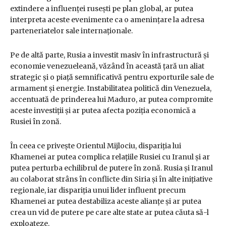
extindere a influenței rusești pe plan global, ar putea
interpreta aceste evenimente ca o amenințare la adresa
parteneriatelor sale internaționale.
Pe de altă parte, Rusia a investit masiv în infrastructură și
economie venezueleană, văzând în această țară un aliat
strategic și o piață semnificativă pentru exporturile sale de
armament și energie. Instabilitatea politică din Venezuela,
accentuată de prinderea lui Maduro, ar putea compromite
aceste investiții și ar putea afecta poziția economică a
Rusiei în zonă.
În ceea ce privește Orientul Mijlociu, dispariția lui
Khamenei ar putea complica relațiile Rusiei cu Iranul și ar
putea perturba echilibrul de putere în zonă. Rusia și Iranul
au colaborat strâns în conflicte din Siria și în alte inițiative
regionale, iar dispariția unui lider influent precum
Khamenei ar putea destabiliza aceste alianțe și ar putea
crea un vid de putere pe care alte state ar putea căuta să-l
exploateze.