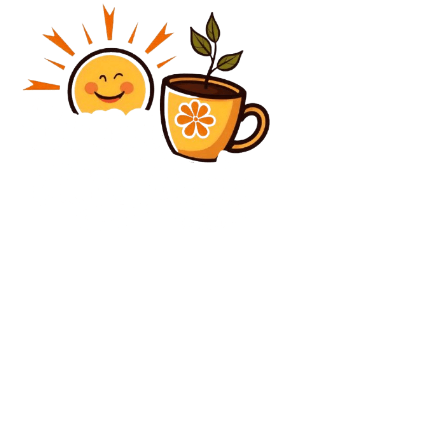
Diverse Noutati
Donald Trump susține că Statele Unite au folosit o
nouă armă pentru capturarea lui Maduro începând cu
3 ianuarie. Ce…
Diverse Noutati
Acuzații după CFR Cluj – U Cluj: „Kovacs a fost
influențat de VAR să nu ofere penalty!”