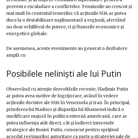
preveni o escaladare a conflictelor. Tensiunile au crescut și
mai mult în contextul temerilor că acțiunile SUA ar putea
duce la o destabilizare suplimentară a regiunii, afectând
nu doar echilibrul de putere, ci și fluxurile economice și
energetice globale.
De asemenea, aceste evenimente au generat o dezbatere
amplă cu
Posibilele neliniști ale lui Putin
Observând cu atenție dezvoltările recente, Vladimir Putin
ar putea avea motive de îngrijorare, având în vedere
acțiunile decisive ale SUA în Venezuela și Iran. În principal,
prinderea lui Maduro și dispariția lui Khamenei indică o
modificare majoră în politica externă americană, care ar
putea influența atât direct, cât și indirect interesele
strategice ale Rusiei. Putin, cunoscut pentru sprijinul
acordat regimurilor autoritare ca parte a strategiei sale de