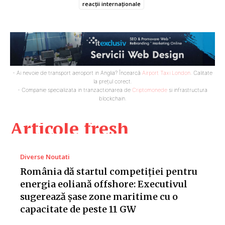
reacții internaționale
- Ai nevoie de transport aeroport in Anglia? Încearcă
Airport Taxi London
. Calitate
la prețul corect.
- Companie specializata in tranzactionarea de
Criptomonede
si infrastructura
blockchain.
Articole fresh
Diverse Noutati
România dă startul competiției pentru
energia eoliană offshore: Executivul
sugerează șase zone maritime cu o
capacitate de peste 11 GW