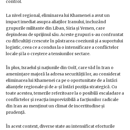
control.
La nivel regional, eliminarea lui Khamenei a avut un
impact imediat asupra aliaților Iranului, incluzând
grupurile militante din Liban, Siria și Yemen, care
depindeau de sprijinul său. Aceste grupuri s-au confruntat
cu dificultăți crescute în păstrarea coeziunii și a suportului
logistic, ceea ce a condus la o intensificare a conflictelor
locale și la o creștere a tensiunilor sectare.
În plus, Israelul și națiunile din Golf, care văd în Iran o
amenințare majoră la adresa securității lor, au considerat
eliminarea lui Khamenei ca pe o oportunitate de a întări
alianțele regionale și de a-și întări poziția strategică. Cu
toate acestea, temerile referitoare la o posibilă escaladare a
conflictelor și reacția imprevizibilă a facțiunilor radicale
din Iran au menținut un climat de incertitudine și
prudență.
În acest context, diverse state au intensificat eforturile