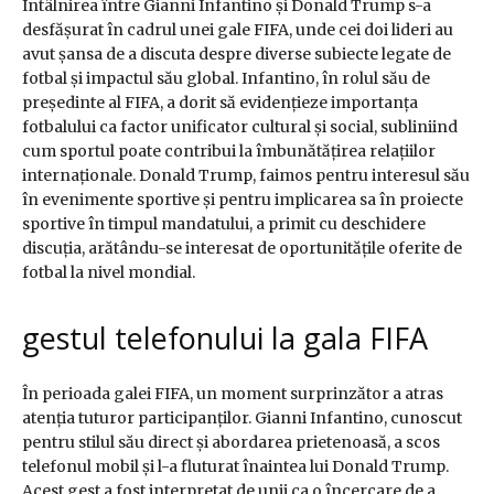
Întâlnirea între Gianni Infantino și Donald Trump s-a
desfășurat în cadrul unei gale FIFA, unde cei doi lideri au
avut șansa de a discuta despre diverse subiecte legate de
fotbal și impactul său global. Infantino, în rolul său de
președinte al FIFA, a dorit să evidențieze importanța
fotbalului ca factor unificator cultural și social, subliniind
cum sportul poate contribui la îmbunătățirea relațiilor
internaționale. Donald Trump, faimos pentru interesul său
în evenimente sportive și pentru implicarea sa în proiecte
sportive în timpul mandatului, a primit cu deschidere
discuția, arătându-se interesat de oportunitățile oferite de
fotbal la nivel mondial.
gestul telefonului la gala FIFA
În perioada galei FIFA, un moment surprinzător a atras
atenția tuturor participanților. Gianni Infantino, cunoscut
pentru stilul său direct și abordarea prietenoasă, a scos
telefonul mobil și l-a fluturat înaintea lui Donald Trump.
Acest gest a fost interpretat de unii ca o încercare de a