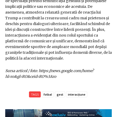
de speculații privind semnificația gestului și potențialele
implicații politice sau economice ale acestuia. De
asemenea, atmosfera relaxată generată de reacția lui
Trump a contribuit la crearea unui cadru mai prietenos și
deschis pentru dialoguri ulterioare, facilitând schimbul de
idei și discuții constructive între liderii prezenți. În plus,
interacțiunea a evidențiat din nou rolul sportului ca
platformă de comunicare și unificare, demonstrând că
evenimentele sportive de amploare mondială pot depăși
granițele tradiționale și pot influența domenii diverse, de la
politică la afaceri internaționale.
Sursa articol / foto: https://news.google.com/home?
hl=ro&gl=RO&ceid=RO%3Aro
TAGS
fotbal
gest
interacțiune