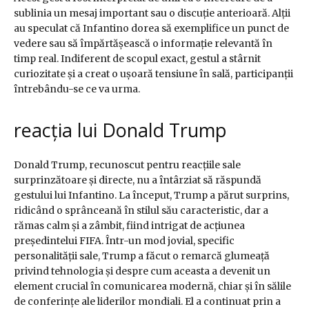
sublinia un mesaj important sau o discuție anterioară. Alții
au speculat că Infantino dorea să exemplifice un punct de
vedere sau să împărtășească o informație relevantă în
timp real. Indiferent de scopul exact, gestul a stârnit
curiozitate și a creat o ușoară tensiune în sală, participanții
întrebându-se ce va urma.
reacția lui Donald Trump
Donald Trump, recunoscut pentru reacțiile sale
surprinzătoare și directe, nu a întârziat să răspundă
gestului lui Infantino. La început, Trump a părut surprins,
ridicând o sprânceană în stilul său caracteristic, dar a
rămas calm și a zâmbit, fiind intrigat de acțiunea
președintelui FIFA. Într-un mod jovial, specific
personalității sale, Trump a făcut o remarcă glumeață
privind tehnologia și despre cum aceasta a devenit un
element crucial în comunicarea modernă, chiar și în sălile
de conferințe ale liderilor mondiali. El a continuat prin a