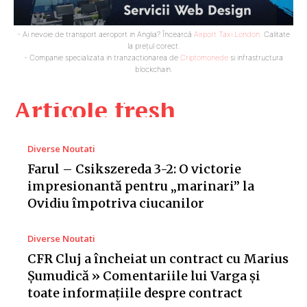
- Ai nevoie de transport aeroport in Anglia? Încearcă
Airport Taxi London
. Calitate
la prețul corect.
- Companie specializata in tranzactionarea de
Criptomonede
si infrastructura
blockchain.
Articole fresh
Diverse Noutati
Farul – Csikszereda 3-2: O victorie
impresionantă pentru „marinari” la
Ovidiu împotriva ciucanilor
Diverse Noutati
CFR Cluj a încheiat un contract cu Marius
Șumudică » Comentariile lui Varga și
toate informațiile despre contract