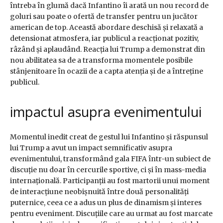
întreba în glumă dacă Infantino îi arată un nou record de
goluri sau poate o ofertă de transfer pentru un jucător
american de top. Această abordare deschisă și relaxată a
detensionat atmosfera, iar publicul a reacționat pozitiv,
râzând și aplaudând. Reacția lui Trump a demonstrat din
nou abilitatea sa de a transforma momentele posibile
stânjenitoare în ocazii de a capta atenția și de a întreține
publicul.
impactul asupra evenimentului
Momentul inedit creat de gestul lui Infantino și răspunsul
lui Trump a avut un impact semnificativ asupra
evenimentului, transformând gala FIFA într-un subiect de
discuție nu doar în cercurile sportive, ci și în mass-media
internațională. Participanții au fost martorii unui moment
de interacțiune neobișnuită între două personalități
puternice, ceea ce a adus un plus de dinamism și interes
pentru eveniment. Discuțiile care au urmat au fost marcate