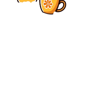
Diverse Noutati
Cum folosește Vladimir Putin mineralele rare ca un
mecanism de politică externă
Diverse Noutati
Incendiu distrugător în Sectorul 6 al Capitalei:
vehicule în flăcări. O persoană decedată și una rănită.
Intervenție de urgență în desfășurare.
C
duminică, august 9, 2026
24.2
București
Contact www.bunadimineataiasi.ro
Politica de cookies (GDPR)