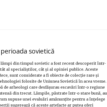
 perioada sovietică
 lămpi din timpul sovietic a fost recent descoperit într-
t al specialiștilor, cât și al opiniei publice. Aceste
ce, sunt considerate a fi obiecte de colecție rare și
ehnologiei folosite de Uniunea Sovietică în acea vreme.
pă de arheologi care desfășurau escavări într-o regiune
tensă din trecut. Lămpile, păstrate într-o stare bună, au
 acum supuse unei evaluări amănunțite pentru a înțelege
erții sugerează că aceste artefacte ar putea oferi