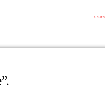
Cauta
outati
Home & Deco
Sanatate / Hobby
Tec
”.