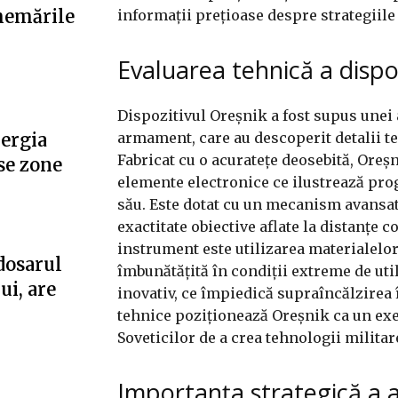
hemările
informații prețioase despre strategiile 
Evaluarea tehnică a dispo
Dispozitivul Oreșnik a fost supus unei 
armament, care au descoperit detalii t
nergia
Fabricat cu o acuratețe deosebită, Oreș
se zone
elemente electronice ce ilustrează pro
său. Este dotat cu un mecanism avansat
exactitate obiective aflate la distanțe 
instrument este utilizarea materialelor 
dosarul
îmbunătățită în condiții extreme de util
ui, are
inovativ, ce împiedică supraîncălzirea 
tehnice poziționează Oreșnik ca un ex
Soveticilor de a crea tehnologii militar
Importanța strategică a