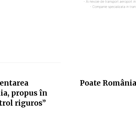
- Ai nevoie de transport aeroport i
- Companie specializata in tra
mentarea
Poate România 
ia, propus în
trol riguros”