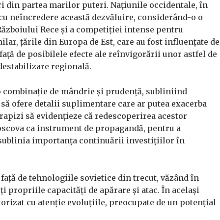
ri din partea marilor puteri. Națiunile occidentale, în
 cu neîncredere această dezvăluire, considerând-o o
Războiului Rece și a competiției intense pentru
lar, țările din Europa de Est, care au fost influențate de
față de posibilele efecte ale reînvigorării unor astfel de
estabilizare regională.
u o combinație de mândrie și prudență, subliniind
să ofere detalii suplimentare care ar putea exacerba
t rapizi să evidențieze că redescoperirea acestor
Moscova ca instrument de propagandă, pentru a
sublinia importanța continuării investițiilor în
 față de tehnologiile sovietice din trecut, văzând în
i propriile capacități de apărare și atac. În același
orizat cu atenție evoluțiile, preocupate de un potențial