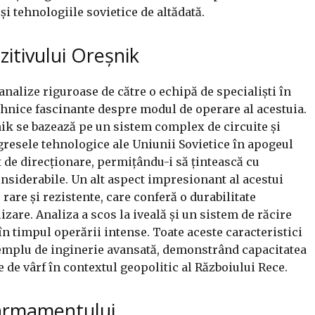
și tehnologiile sovietice de altădată.
zitivului Oreșnik
analize riguroase de către o echipă de specialiști în
ehnice fascinante despre modul de operare al acestuia.
nik se bazează pe un sistem complex de circuite și
gresele tehnologice ale Uniunii Sovietice în apogeul
 de direcționare, permițându-i să țintească cu
considerabile. Un alt aspect impresionant al acestui
rare și rezistente, care conferă o durabilitate
izare. Analiza a scos la iveală și un sistem de răcire
în timpul operării intense. Toate aceste caracteristici
emplu de inginerie avansată, demonstrând capacitatea
e de vârf în contextul geopolitic al Războiului Rece.
 armamentului