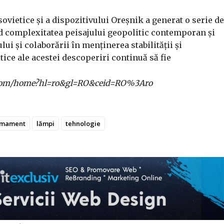
ovietice și a dispozitivului Oreșnik a generat o serie de
ind complexitatea peisajului geopolitic contemporan și
ui și colaborării în menținerea stabilității și
itice ale acestei descoperiri continuă să fie
gle.com/home?hl=ro&gl=RO&ceid=RO%3Aro
rmament
lămpi
tehnologie