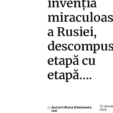
invenția
miraculoa
a Rusiei,
descompu
etapă cu
etapă….
Diverse Noutati
12 ianua
Autorii Buna Dimineata
By
2026
Iasi