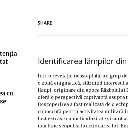
SHARE
tenția
Identificarea lămpilor din
tat
Într-o revelație neașteptată, un grup de
o zonă enigmatică, stârnind interesul atâ
lămpi, originare din epoca Războiului Re
ea cu
oferă o perspectivă captivantă asupra t
”se
Descoperirea a fost realizată de o echi
cunoscută pentru activitatea militară in
fost extrase cu meticulozitate și sunt
mai bine scopul și funcționarea lor. Exp