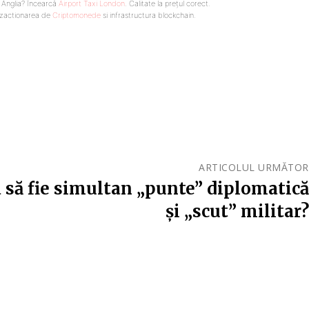
n Anglia? Încearcă
Airport Taxi London
. Calitate la prețul corect.
nzactionarea de
Criptomonede
si infrastructura blockchain.
ARTICOLUL URMĂTOR
să fie simultan „punte” diplomatică
și „scut” militar?