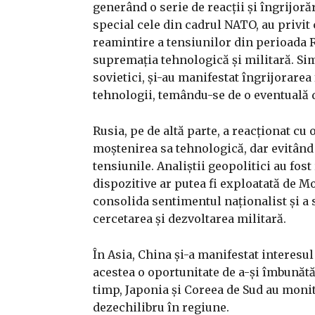
generând o serie de reacții și îngrijoră
special cele din cadrul NATO, au privit
reamintire a tensiunilor din perioada 
supremația tehnologică și militară. Simi
sovietici, și-au manifestat îngrijorarea 
tehnologii, temându-se de o eventuală d
Rusia, pe de altă parte, a reacționat c
moștenirea sa tehnologică, dar evitând 
tensiunile. Analiștii geopolitici au fos
dispozitive ar putea fi exploatată de 
consolida sentimentul naționalist și a 
cercetarea și dezvoltarea militară.
În Asia, China și-a manifestat interesul
acestea o oportunitate de a-și îmbunătăț
timp, Japonia și Coreea de Sud au monit
dezechilibru în regiune.