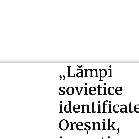
ri si Industrii
Cultura si Entertainment
Diverse N
„Lămpi
sovietice
identificate
Oreșnik,