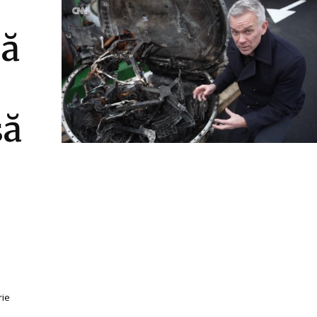
să
să
rie