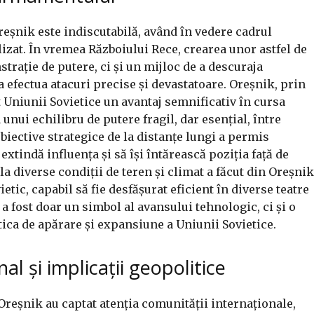
eșnik este indiscutabilă, având în vedere cadrul
ilizat. În vremea Războiului Rece, crearea unor astfel de
rație de putere, ci și un mijloc de a descuraja
a efectua atacuri precise și devastatoare. Oreșnik, prin
it Uniunii Sovietice un avantaj semnificativ în cursa
nui echilibru de putere fragil, dar esențial, între
obiective strategice de la distanțe lungi a permis
 extindă influența și să își întărească poziția față de
 la diverse condiții de teren și climat a făcut din Oreșnik
etic, capabil să fie desfășurat eficient în diverse teatre
a fost doar un simbol al avansului tehnologic, ci și o
tica de apărare și expansiune a Uniunii Sovietice.
al și implicații geopolitice
Oreșnik au captat atenția comunității internaționale,