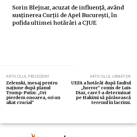
Sorin Blejnar, acuzat de influență, având
susținerea Curții de Apel București, în
pofida ultimei hotărâri a CJUE
ARTICOLUL PRECEDENT
ARTICOLUL URMĂTOR
Zelenski, mesaj pentru
UEFA a hotărât după faultul
națiune după planul
„horror” comis de Luis
Trump-Putin: „Ori
Diaz, care l-a determinat
pierdem onoarea, ori un
pe Hakimi să părăsească
aliat crucial”
terenul în lacrimi.