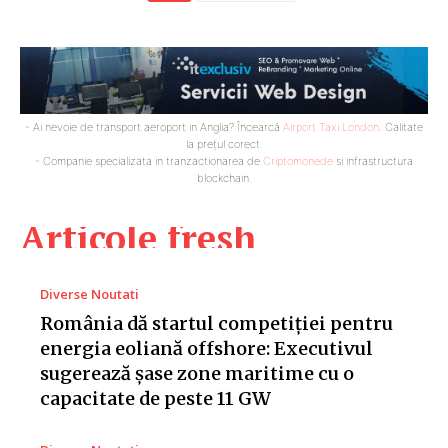
- Ai nevoie de transport aeroport in Anglia? Încearcă
Airport Taxi London
. Calitate
la prețul corect.
- Companie specializata in tranzactionarea de
Criptomonede
si infrastructura
blockchain.
Articole fresh
Diverse Noutati
România dă startul competiției pentru
energia eoliană offshore: Executivul
sugerează șase zone maritime cu o
capacitate de peste 11 GW