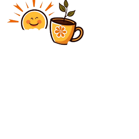
Diverse Noutati
Forțele americane au atacat ținte în sudul Iranului.
Rubio: „Un acord cu Teheranul este încă fezabil”
Diverse Noutati
Replica lui Nicușor Dan privind legătura cu PSD și
criticile președintelui la adresa lui Ilie Bolojan
C
joi, august 6, 2026
35
București