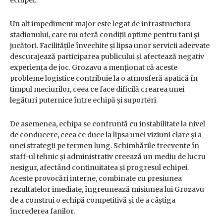
Un alt impediment major este legat de infrastructura
stadionului, care nu oferă condiții optime pentru fani și
jucători. Facilitățile învechite și lipsa unor servicii adecvate
descurajează participarea publicului și afectează negativ
experiența de joc. Grozavu a menționat că aceste
probleme logistice contribuie la o atmosferă apatică în
timpul meciurilor, ceea ce face dificilă crearea unei
legături puternice între echipă și suporteri.
De asemenea, echipa se confruntă cu instabilitate la nivel
de conducere, ceea ce duce la lipsa unei viziuni clare și a
unei strategii pe termen lung. Schimbările frecvente în
staff-ul tehnic și administrativ creează un mediu de lucru
nesigur, afectând continuitatea și progresul echipei.
Aceste provocări interne, combinate cu presiunea
rezultatelor imediate, îngreunează misiunea lui Grozavu
de a construi o echipă competitivă și de a câștiga
încrederea fanilor.