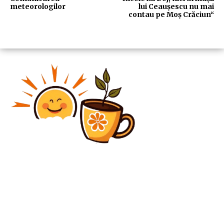
meteorologilor
lui Ceaușescu nu mai
contau pe Moș Crăciun“
Diverse Noutati
Ilie Bolojan se aliniază cu Digi24 în cadrul crizei
politice. Care este planul său și care sunt
probabilitățile de a reveni la…