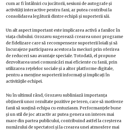
cum ar fi întâlniri cu jucătorii, sesiuni de autografe și
activități interactive pentru fani, ar putea contribui la
consolidarea legăturii dintre echipă și suporterii săi.
Un alt aspect important este implicarea activă a fanilor în
viața clubului. Grozavu sugerează crearea unor programe
de fidelizare care să recompenseze suporterii loiali și să
încurajeze participarea acestora la meciuri prin oferirea
de reduceri sau avantaje speciale. Totodată, el propune
dezvoltarea unei comunicări mai eficiente cu fanii, prin
utilizarea rețelelor sociale și a altor platforme digitale,
pentru a menține suporterii informați și implicați în
activitățile echipei.
Nu în ultimul rând, Grozavu subliniază importanța
obținerii unor rezultate pozitive pe teren, care să motiveze
fanii să susțină echipa cu entuziasm. Performanțele bune
și un stil de joc atractiv ar putea genera un interes mai
mare din partea publicului, contribuind astfel la creșterea
numărului de spectatori și la crearea unei atmosfere mai