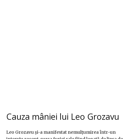
Cauza mâniei lui Leo Grozavu
Leo Grozavu și-a manifestat nemulțumirea într-un
interviu recent, sursa furiei sale fiind legată de lipsa de