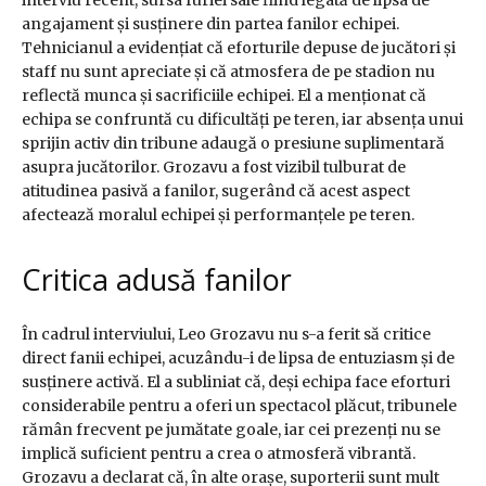
angajament și susținere din partea fanilor echipei.
Tehnicianul a evidențiat că eforturile depuse de jucători și
staff nu sunt apreciate și că atmosfera de pe stadion nu
reflectă munca și sacrificiile echipei. El a menționat că
echipa se confruntă cu dificultăți pe teren, iar absența unui
sprijin activ din tribune adaugă o presiune suplimentară
asupra jucătorilor. Grozavu a fost vizibil tulburat de
atitudinea pasivă a fanilor, sugerând că acest aspect
afectează moralul echipei și performanțele pe teren.
Critica adusă fanilor
În cadrul interviului, Leo Grozavu nu s-a ferit să critice
direct fanii echipei, acuzându-i de lipsa de entuziasm și de
susținere activă. El a subliniat că, deși echipa face eforturi
considerabile pentru a oferi un spectacol plăcut, tribunele
rămân frecvent pe jumătate goale, iar cei prezenți nu se
implică suficient pentru a crea o atmosferă vibrantă.
Grozavu a declarat că, în alte orașe, suporterii sunt mult