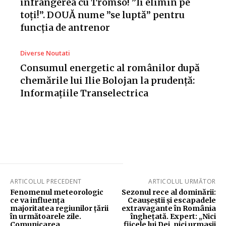
înfrângerea cu Tromso! ”Îi elimin pe
toți!”. DOUĂ nume ”se luptă” pentru
funcția de antrenor
Diverse Noutati
Consumul energetic al românilor după
chemările lui Ilie Bolojan la prudență:
Informațiile Transelectrica
ARTICOLUL PRECEDENT
ARTICOLUL URMĂTOR
Fenomenul meteorologic
Sezonul rece al dominării:
ce va influența
Ceaușeștii și escapadele
majoritatea regiunilor țării
extravagante în România
în următoarele zile.
înghețată. Expert: „Nici
Comunicarea
fiicele lui Dej, nici urmașii