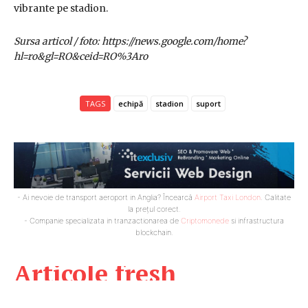
vibrante pe stadion.
Sursa articol / foto: https://news.google.com/home?
hl=ro&gl=RO&ceid=RO%3Aro
TAGS
echipă
stadion
suport
- Ai nevoie de transport aeroport in Anglia? Încearcă
Airport Taxi London
. Calitate
la prețul corect.
- Companie specializata in tranzactionarea de
Criptomonede
si infrastructura
blockchain.
Articole fresh