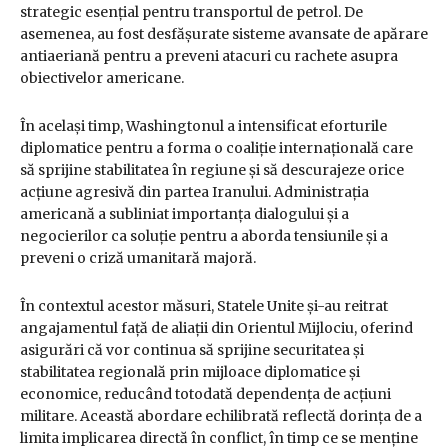
strategic esențial pentru transportul de petrol. De
asemenea, au fost desfășurate sisteme avansate de apărare
antiaeriană pentru a preveni atacuri cu rachete asupra
obiectivelor americane.
În același timp, Washingtonul a intensificat eforturile
diplomatice pentru a forma o coaliție internațională care
să sprijine stabilitatea în regiune și să descurajeze orice
acțiune agresivă din partea Iranului. Administrația
americană a subliniat importanța dialogului și a
negocierilor ca soluție pentru a aborda tensiunile și a
preveni o criză umanitară majoră.
În contextul acestor măsuri, Statele Unite și-au reitrat
angajamentul față de aliații din Orientul Mijlociu, oferind
asigurări că vor continua să sprijine securitatea și
stabilitatea regională prin mijloace diplomatice și
economice, reducând totodată dependența de acțiuni
militare. Această abordare echilibrată reflectă dorința de a
limita implicarea directă în conflict, în timp ce se menține