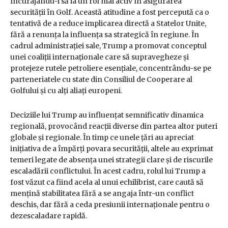
încurajându-i să ia un rol mai activ în asigurarea
securității în Golf. Această atitudine a fost percepută ca o
tentativă de a reduce implicarea directă a Statelor Unite,
fără a renunța la influența sa strategică în regiune. În
cadrul administrației sale, Trump a promovat conceptul
unei coaliții internaționale care să supravegheze și
protejeze rutele petroliere esențiale, concentrându-se pe
parteneriatele cu state din Consiliul de Cooperare al
Golfului și cu alți aliați europeni.
Deciziile lui Trump au influențat semnificativ dinamica
regională, provocând reacții diverse din partea altor puteri
globale și regionale. În timp ce unele țări au apreciat
inițiativa de a împărți povara securității, altele au exprimat
temeri legate de absența unei strategii clare și de riscurile
escaladării conflictului. În acest cadru, rolul lui Trump a
fost văzut ca fiind acela al unui echilibrist, care caută să
mențină stabilitatea fără a se angaja într-un conflict
deschis, dar fără a ceda presiunii internaționale pentru o
dezescaladare rapidă.