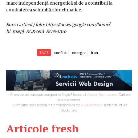
mare independență energetică și de a contribui la
combaterea schimbărilor climatice.
Sursa articol / foto: https://news.google.com/home?
hl=ro&gl=RO&ceid=RO%3Aro
TAGS
conflict
energie
Iran
- Ai nevoie de transport aeroport in Anglia? Încearcă
Airport Taxi London
. Calitate
la prețul corect.
- Companie specializata in tranzactionarea de
Criptomonede
si infrastructura
blockchain.
Articole fresh