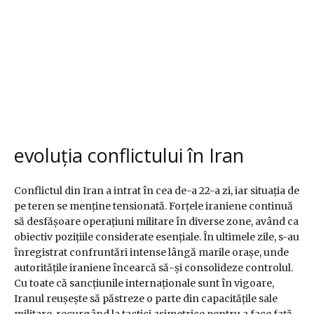
evoluția conflictului în Iran
Conflictul din Iran a intrat în cea de-a 22-a zi, iar situația de
pe teren se menține tensionată. Forțele iraniene continuă
să desfășoare operațiuni militare în diverse zone, având ca
obiectiv pozițiile considerate esențiale. În ultimele zile, s-au
înregistrat confruntări intense lângă marile orașe, unde
autoritățile iraniene încearcă să-și consolideze controlul.
Cu toate că sancțiunile internaționale sunt în vigoare,
Iranul reușește să păstreze o parte din capacitățile sale