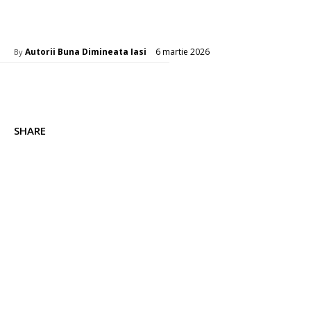
Diverse Noutati
6 martie 2026
Autorii Buna Dimineata Iasi
By
SHARE