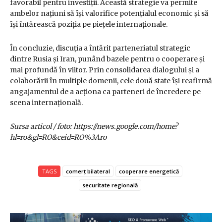
favorabil pentru investiții. Această strategie va permite
ambelor națiuni să își valorifice potențialul economic și să
își întărească poziția pe piețele internaționale.
În concluzie, discuția a întărit parteneriatul strategic
dintre Rusia și Iran, punând bazele pentru o cooperare și
mai profundă în viitor. Prin consolidarea dialogului și a
colaborării în multiple domenii, cele două state își reafirmă
angajamentul de a acționa ca parteneri de încredere pe
scena internațională.
Sursa articol / foto: https://news.google.com/home?
hl=ro&gl=RO&ceid=RO%3Aro
TAGS
comerț bilateral
cooperare energetică
securitate regională