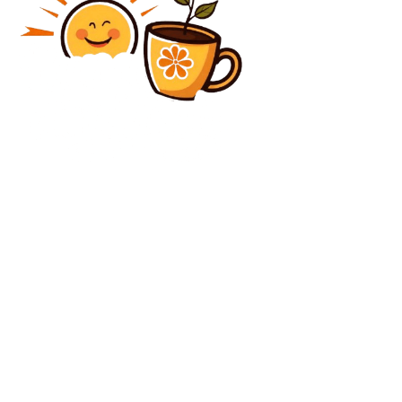
Diverse Noutati
Alegeri prezidențiale parțial suspendate în Bosnia:
Ce măsuri pot fi luate pentru a ieși din impas?
Diverse Noutati
Exclusiv: Gigi Becali a selectat oponentul României
pentru baraj: „Așa simt eu”
C
joi, august 6, 2026
31.5
București
Contact www.bunadimineataiasi.ro