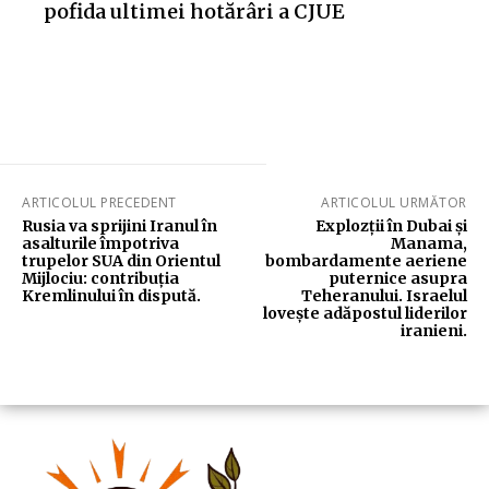
pofida ultimei hotărâri a CJUE
ARTICOLUL PRECEDENT
ARTICOLUL URMĂTOR
Rusia va sprijini Iranul în
Explozții în Dubai și
asalturile împotriva
Manama,
trupelor SUA din Orientul
bombardamente aeriene
Mijlociu: contribuția
puternice asupra
Kremlinului în dispută.
Teheranului. Israelul
lovește adăpostul liderilor
iranieni.