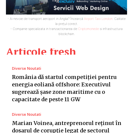
- Ai nevoie de transport aeroport in Anglia? Încearcă
Airport Taxi London
. Calitate
la prețul corect.
- Companie specializata in tranzactionarea de
Criptomonede
si infrastructura
blockchain.
Articole fresh
Diverse Noutati
România dă startul competiției pentru
energia eoliană offshore: Executivul
sugerează șase zone maritime cu o
capacitate de peste 11 GW
Diverse Noutati
Marian Voinea, antreprenorul reținut în
dosarul de corupție legat de sectorul