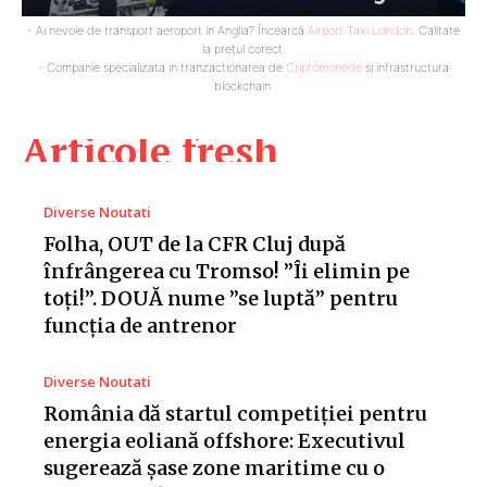
- Ai nevoie de transport aeroport in Anglia? Încearcă
Airport Taxi London
. Calitate
la prețul corect.
- Companie specializata in tranzactionarea de
Criptomonede
si infrastructura
blockchain.
Articole fresh
Diverse Noutati
Folha, OUT de la CFR Cluj după
înfrângerea cu Tromso! ”Îi elimin pe
toți!”. DOUĂ nume ”se luptă” pentru
funcția de antrenor
Diverse Noutati
România dă startul competiției pentru
energia eoliană offshore: Executivul
sugerează șase zone maritime cu o