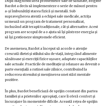
După diagnosticarea problemelor sale de sănătate, Brigitte
Bardot a decis să implementeze o serie de măsuri pentru
a-și îmbunătăți starea fizică și mentală. Sub
supravegherea atentă a echipei sale medicale, actrița
urmează un program de tratament personalizat,
incluzând atât terapii tradiționale, cât și alternative. Acest
program are scopul de a o ajuta să își păstreze energia și
să își gestioneze simptomele eficient.
De asemenea, Bardot a început să acorde o atenție
crescută dietei și stilului său de viață, integrând alimente
sănătoase și exerciții fizice ușoare, adaptate capacităților
sale actuale. Practicile de meditație și relaxare au devenit o
parte esențială a rutinei sale zilnice, contribuind la
reducerea stresului și menținerea unei stări mentale
pozitive.
În plus, Bardot beneficiază de sprijin constant din partea
familiei și a prietenilor apropiați, care îi oferă confort și
încurajare în momentele dificile. Această rețea de sprijin