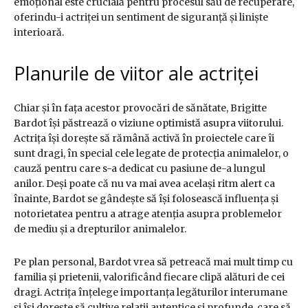
emoțional este crucială pentru procesul său de recuperare,
oferindu-i actriței un sentiment de siguranță și liniște
interioară.
Planurile de viitor ale actriței
Chiar și în fața acestor provocări de sănătate, Brigitte
Bardot își păstrează o viziune optimistă asupra viitorului.
Actrița își dorește să rămână activă în proiectele care îi
sunt dragi, în special cele legate de protecția animalelor, o
cauză pentru care s-a dedicat cu pasiune de-a lungul
anilor. Deși poate că nu va mai avea același ritm alert ca
înainte, Bardot se gândește să își folosească influența și
notorietatea pentru a atrage atenția asupra problemelor
de mediu și a drepturilor animalelor.
Pe plan personal, Bardot vrea să petreacă mai mult timp cu
familia și prietenii, valorificând fiecare clipă alături de cei
dragi. Actrița înțelege importanța legăturilor interumane
și își dorește să cultive relații autentice și profunde, care să