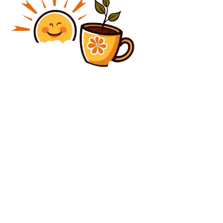
Diverse Noutati
Ce a câștigat și ce a pierdut Trump după summitul cu
Xi. Cristian Diaconescu evaluează implicațiile
întâlnirii…
Beauty
Masajul cu uleiuri naturale – Secretul relaxării și
îngrijirii pielii
C
vineri, august 7, 2026
24.8
București