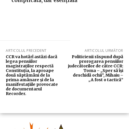
complicată, dar esențială”
ARTICOLUL PRECEDENT
ARTICOLUL URMĂTOR
CCR va hotărî astăzi dacă
Politicienii răspund după
legea pensiilor
prorogarea pensiilor
magistraților respectă
judecătorilor de către CCR:
Constituția, la aproape
Toma – „Sper să își
două săptămâni de la
deschidă ochii”, Mihaiu –
prima amânare și de la
„A fost o tactică”
manifestațiile provocate
de documentarul
Recorder.