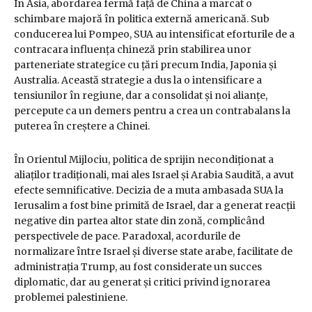
În Asia, abordarea fermă față de China a marcat o
schimbare majoră în politica externă americană. Sub
conducerea lui Pompeo, SUA au intensificat eforturile de a
contracara influența chineză prin stabilirea unor
parteneriate strategice cu țări precum India, Japonia și
Australia. Această strategie a dus la o intensificare a
tensiunilor în regiune, dar a consolidat și noi alianțe,
percepute ca un demers pentru a crea un contrabalans la
puterea în creștere a Chinei.
În Orientul Mijlociu, politica de sprijin necondiționat a
aliaților tradiționali, mai ales Israel și Arabia Saudită, a avut
efecte semnificative. Decizia de a muta ambasada SUA la
Ierusalim a fost bine primită de Israel, dar a generat reacții
negative din partea altor state din zonă, complicând
perspectivele de pace. Paradoxal, acordurile de
normalizare între Israel și diverse state arabe, facilitate de
administrația Trump, au fost considerate un succes
diplomatic, dar au generat și critici privind ignorarea
problemei palestiniene.