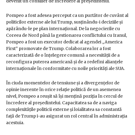
devenit un consilier de încredere al președintelui.
Pompeo a fost adesea perceput ca un purtător de cuvânt al
politicilor externe ale lui Trump, susținându-i deciziile și
apărându-le pe plan internațional. De la negocierile cu
Coreea de Nord până la gestionarea conflictului cu Iranul,
Pompeo a fost un executor dedicat al agendei „America
First” promovate de Trump. Colaborarea lor a fost
caracterizată de o înțelegere comună a necesității de a
reconfigura puterea americană și de a redefini alianțele
internaționale în conformitate cu noile priorități ale SUA.
În ciuda momentelor de tensiune și a divergențelor de
opinie inerente în orice relație politică de un asemenea
nivel, Pompeo a reușit să își mențină poziția în cercul de
încredere al președintelui. Capacitatea sa de a naviga
complexitățile politicii externe și loialitatea sa constantă
față de Trump i-au asigurat un rol central în administrația
acestuia.