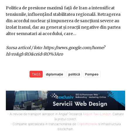
Politica de presiune maximă față de Iran a intensificat
tensiunile, influențând stabilitatea regională. Retragerea
din acordul nuclear și impunerea de sancțiuni severe au
izolat Iranul, dar au generat și reacții negative din partea
altor semnatari ai acordului, care…
Sursa articol / foto: https://news.google.com/home?
hl=ro&gl=RO&ceid=RO%3Aro
TAGS
diplomație
politică
Pompeo
- Ai nevoie de transport aeroport in Anglia? Încearcă
Airport Taxi London
. Calitate
la prețul corect.
- Companie specializata in tranzactionarea de
Criptomonede
si infrastructura
blockchain.