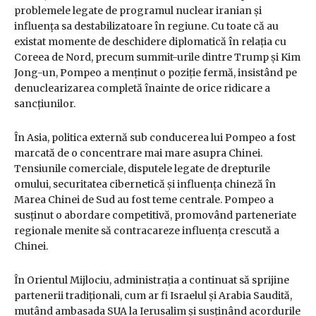
problemele legate de programul nuclear iranian și
influența sa destabilizatoare în regiune. Cu toate că au
existat momente de deschidere diplomatică în relația cu
Coreea de Nord, precum summit-urile dintre Trump și Kim
Jong-un, Pompeo a menținut o poziție fermă, insistând pe
denuclearizarea completă înainte de orice ridicare a
sancțiunilor.
În Asia, politica externă sub conducerea lui Pompeo a fost
marcată de o concentrare mai mare asupra Chinei.
Tensiunile comerciale, disputele legate de drepturile
omului, securitatea cibernetică și influența chineză în
Marea Chinei de Sud au fost teme centrale. Pompeo a
susținut o abordare competitivă, promovând parteneriate
regionale menite să contracareze influența crescută a
Chinei.
În Orientul Mijlociu, administrația a continuat să sprijine
partenerii tradiționali, cum ar fi Israelul și Arabia Saudită,
mutând ambasada SUA la Ierusalim și susținând acordurile