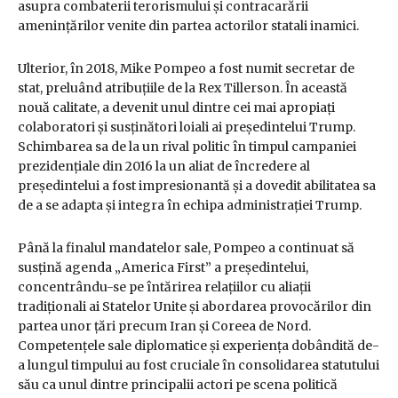
asupra combaterii terorismului și contracarării
amenințărilor venite din partea actorilor statali inamici.
Ulterior, în 2018, Mike Pompeo a fost numit secretar de
stat, preluând atribuțiile de la Rex Tillerson. În această
nouă calitate, a devenit unul dintre cei mai apropiați
colaboratori și susținători loiali ai președintelui Trump.
Schimbarea sa de la un rival politic în timpul campaniei
prezidențiale din 2016 la un aliat de încredere al
președintelui a fost impresionantă și a dovedit abilitatea sa
de a se adapta și integra în echipa administrației Trump.
Până la finalul mandatelor sale, Pompeo a continuat să
susțină agenda „America First” a președintelui,
concentrându-se pe întărirea relațiilor cu aliații
tradiționali ai Statelor Unite și abordarea provocărilor din
partea unor țări precum Iran și Coreea de Nord.
Competențele sale diplomatice și experiența dobândită de-
a lungul timpului au fost cruciale în consolidarea statutului
său ca unul dintre principalii actori pe scena politică