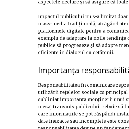
aspectele neclare și să asigure că toate
Impactul publicului nu s-a limitat doar 
mass-media tradițională, atrăgând aten
platformele digitale pentru a comunica 
exemplu de adaptare la noile tendințe d
publice să progreseze și să adopte me
eficiente în dialogul cu cetățenii.
Importanța responsabilită
Responsabilitatea în comunicare repre
utilizării rețelelor sociale ca principa
subliniat importanța menținerii unui st
mesaj transmis publicului trebuie să fie
care informațiile se pot răspândi insta
date inexacte sau incomplete este consi
responsabilitatea devine un fundament 