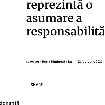
reprezintă o
asumare a
responsabilităț
Diverse Noutati
Autorii Buna Dimineata Iasi
22 februarie 2026
By
SHARE
esionantă