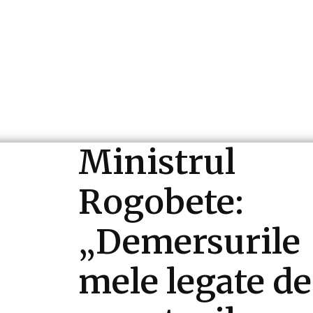
ri si Industrii
Cultura si Entertainment
Diverse N
Ministrul
Rogobete:
„Demersurile
mele legate de