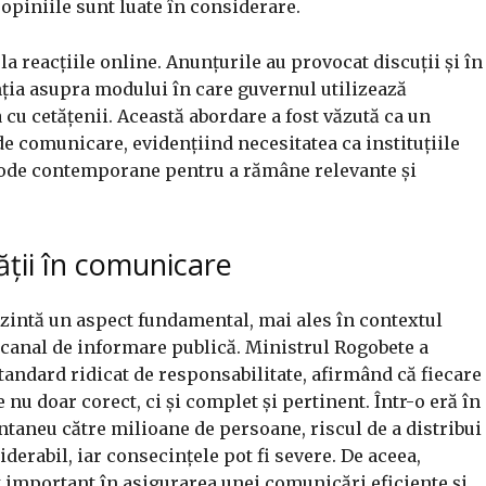
 opiniile sunt luate în considerare.
la reacțiile online. Anunțurile au provocat discuții și în
ția asupra modului în care guvernul utilizează
cu cetățenii. Această abordare a fost văzută ca un
e comunicare, evidențiind necesitatea ca instituțiile
tode contemporane pentru a rămâne relevante și
ții în comunicare
zintă un aspect fundamental, mai ales în contextul
l canal de informare publică. Ministrul Rogobete a
andard ridicat de responsabilitate, afirmând că fiecare
 nu doar corect, ci și complet și pertinent. Într-o eră în
ntaneu către milioane de persoane, riscul de a distribui
derabil, iar consecințele pot fi severe. De aceea,
important în asigurarea unei comunicări eficiente și