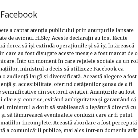
e Facebook
te a captat atenția publicului prin anunțurile lansate
te de avionul HiSky. Aceste declarații au fost făcute
ă dorea să își extindă operațiunile și să își întărească
în care au fost divugate aceste mesaje a fost marcat de o
nicare. Într-un moment în care rețelele sociale au un rol
ațiilor, ministrul a decis să utilizeze Facebook ca
o audiență largă și diversificată. Această alegere a fost
nță și accesibilitate, oferind cetățenilor șansa de a fi
 semnificative din sectorul aviației. Anunțurile au fost
 clare și concise, evitând ambiguitatea și garantând că
el, ministrul a dorit să stabilească o legătură directă cu
 și să lămurească eventualele confuzii care ar fi putut
rmațiilor incomplete. Această abordare a fost percepută
ntă a comunicării publice, mai ales într-un domeniu atât