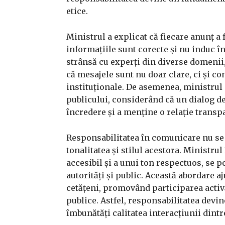
etice.
Ministrul a explicat că fiecare anunț a 
informațiile sunt corecte și nu induc î
strânsă cu experți din diverse domenii
că mesajele sunt nu doar clare, ci și con
instituționale. De asemenea, ministrul
publicului, considerând că un dialog de
încredere și a menține o relație transpa
Responsabilitatea în comunicare nu se l
tonalitatea și stilul acestora. Ministrul
accesibil și a unui ton respectuos, se 
autorități și public. Această abordare a
cetățeni, promovând participarea activă
publice. Astfel, responsabilitatea devin
îmbunătăți calitatea interacțiunii dintre