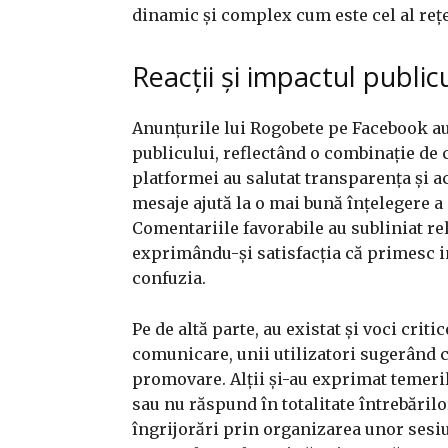
dinamic și complex cum este cel al rețe
Reacții și impactul public
Anunțurile lui Rogobete pe Facebook au
publicului, reflectând o combinație de c
platformei au salutat transparența și a
mesaje ajută la o mai bună înțelegere a 
Comentariile favorabile au subliniat r
exprimându-și satisfacția că primesc in
confuzia.
Pe de altă parte, au existat și voci crit
comunicare, unii utilizatori sugerând c
promovare. Alții și-au exprimat temeril
sau nu răspund în totalitate întrebărilo
îngrijorări prin organizarea unor sesiu