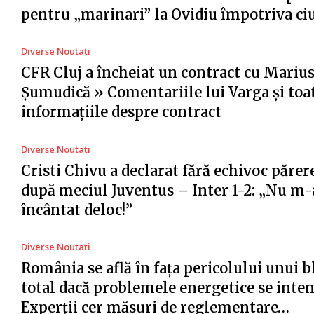
pentru „marinari” la Ovidiu împotriva ci
Diverse Noutati
CFR Cluj a încheiat un contract cu Mariu
Șumudică » Comentariile lui Varga și toa
informațiile despre contract
Diverse Noutati
Cristi Chivu a declarat fără echivoc părer
după meciul Juventus – Inter 1-2: „Nu m-
încântat deloc!”
Diverse Noutati
România se află în fața pericolului unui 
total dacă problemele energetice se intens
Experții cer măsuri de reglementare…