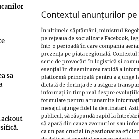
ucanilor
Contextul anunțurilor p
În ultimele săptămâni, ministrul Rogobe
s
pe rețeaua de socializare Facebook, lega
te
într-o perioadă în care compania aerian
prezența pe piața regională. Contextul 
serie de provocări în logistică și comu
esențial în diseminarea rapidă a inform
ea sa
platformă principală pentru a ajunge la 
a
dictată de dorința de a asigura transpare
informați în timp real despre evoluțiile
formulate pentru a transmite informații
mesajul ajunge fidel la destinatari. Astf
publicul, să răspundă rapid la întrebări
blackout
să apară din cauza zvonurilor sau info
ifică.
ca un pas crucial în gestionarea eficie
de delicat și esențial precum aviația.