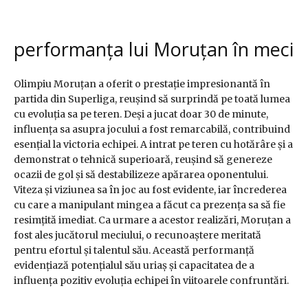
performanța lui Moruțan în meci
Olimpiu Moruțan a oferit o prestație impresionantă în
partida din Superliga, reușind să surprindă pe toată lumea
cu evoluția sa pe teren. Deși a jucat doar 30 de minute,
influența sa asupra jocului a fost remarcabilă, contribuind
esențial la victoria echipei. A intrat pe teren cu hotărâre și a
demonstrat o tehnică superioară, reușind să genereze
ocazii de gol și să destabilizeze apărarea oponentului.
Viteza și viziunea sa în joc au fost evidente, iar încrederea
cu care a manipulant mingea a făcut ca prezența sa să fie
resimțită imediat. Ca urmare a acestor realizări, Moruțan a
fost ales jucătorul meciului, o recunoaștere meritată
pentru efortul și talentul său. Această performanță
evidențiază potențialul său uriaș și capacitatea de a
influența pozitiv evoluția echipei în viitoarele confruntări.