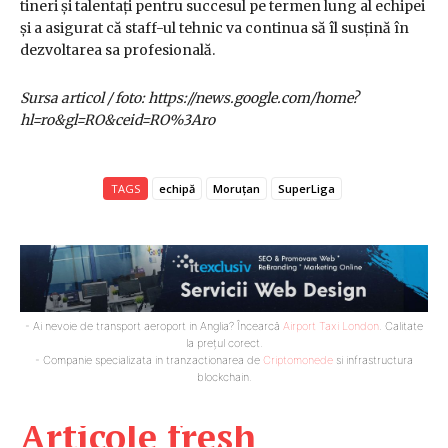
tineri și talentați pentru succesul pe termen lung al echipei
și a asigurat că staff-ul tehnic va continua să îl susțină în
dezvoltarea sa profesională.
Sursa articol / foto: https://news.google.com/home?
hl=ro&gl=RO&ceid=RO%3Aro
TAGS
echipă
Moruțan
SuperLiga
- Ai nevoie de transport aeroport in Anglia? Încearcă
Airport Taxi London
. Calitate
la prețul corect.
- Companie specializata in tranzactionarea de
Criptomonede
si infrastructura
blockchain.
Articole fresh