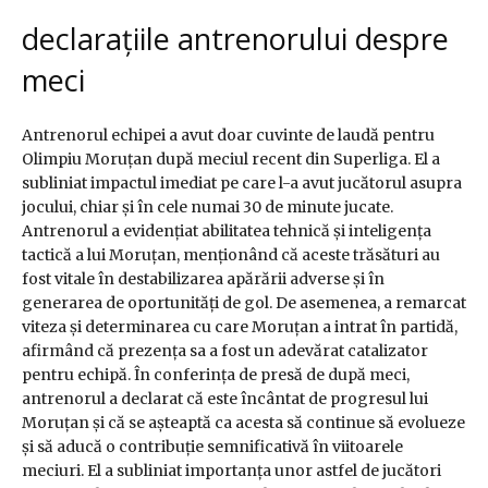
declarațiile antrenorului despre
meci
Antrenorul echipei a avut doar cuvinte de laudă pentru
Olimpiu Moruțan după meciul recent din Superliga. El a
subliniat impactul imediat pe care l-a avut jucătorul asupra
jocului, chiar și în cele numai 30 de minute jucate.
Antrenorul a evidențiat abilitatea tehnică și inteligența
tactică a lui Moruțan, menționând că aceste trăsături au
fost vitale în destabilizarea apărării adverse și în
generarea de oportunități de gol. De asemenea, a remarcat
viteza și determinarea cu care Moruțan a intrat în partidă,
afirmând că prezența sa a fost un adevărat catalizator
pentru echipă. În conferința de presă de după meci,
antrenorul a declarat că este încântat de progresul lui
Moruțan și că se așteaptă ca acesta să continue să evolueze
și să aducă o contribuție semnificativă în viitoarele
meciuri. El a subliniat importanța unor astfel de jucători