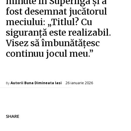
minute în Superliga și a
fost desemnat jucătorul
meciului: „Titlul? Cu
siguranță este realizabil.
Visez să îmbunătățesc
continuu jocul meu.”
Diverse Noutati
26 ianuarie 2026
Autorii Buna Dimineata Iasi
By
SHARE