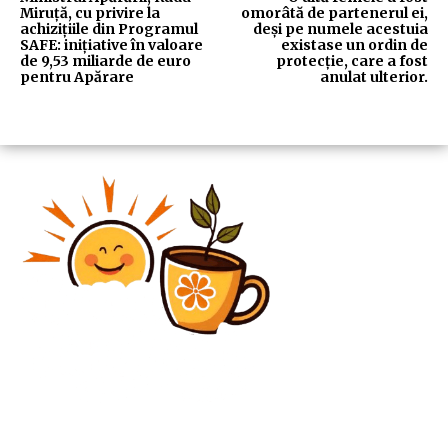
Miruță, cu privire la
omorâtă de partenerul ei,
achizițiile din Programul
deși pe numele acestuia
SAFE: inițiative în valoare
existase un ordin de
de 9,53 miliarde de euro
protecție, care a fost
pentru Apărare
anulat ulterior.
Diverse Noutati
Explozie în portul principal al Iranului; autoritățile nu