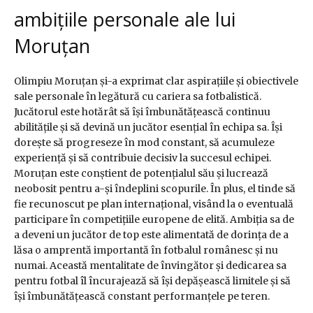
ambițiile personale ale lui
Moruțan
Olimpiu Moruțan și-a exprimat clar aspirațiile și obiectivele
sale personale în legătură cu cariera sa fotbalistică.
Jucătorul este hotărât să își îmbunătățească continuu
abilitățile și să devină un jucător esențial în echipa sa. Își
dorește să progreseze în mod constant, să acumuleze
experiență și să contribuie decisiv la succesul echipei.
Moruțan este conștient de potențialul său și lucrează
neobosit pentru a-și îndeplini scopurile. În plus, el tinde să
fie recunoscut pe plan internațional, visând la o eventuală
participare în competițiile europene de elită. Ambiția sa de
a deveni un jucător de top este alimentată de dorința de a
lăsa o amprentă importantă în fotbalul românesc și nu
numai. Această mentalitate de învingător și dedicarea sa
pentru fotbal îl încurajează să își depășească limitele și să
își îmbunătățească constant performanțele pe teren.