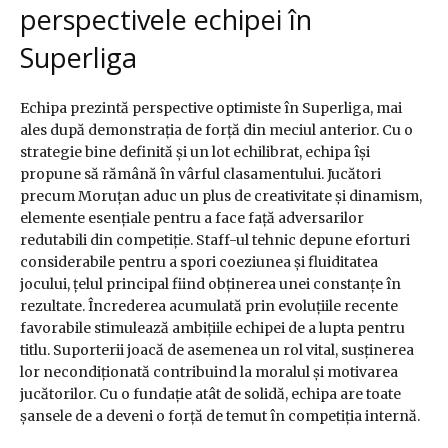
perspectivele echipei în
Superliga
Echipa prezintă perspective optimiste în Superliga, mai
ales după demonstrația de forță din meciul anterior. Cu o
strategie bine definită și un lot echilibrat, echipa își
propune să rămână în vârful clasamentului. Jucători
precum Moruțan aduc un plus de creativitate și dinamism,
elemente esențiale pentru a face față adversarilor
redutabili din competiție. Staff-ul tehnic depune eforturi
considerabile pentru a spori coeziunea și fluiditatea
jocului, țelul principal fiind obținerea unei constanțe în
rezultate. Încrederea acumulată prin evoluțiile recente
favorabile stimulează ambițiile echipei de a lupta pentru
titlu. Suporterii joacă de asemenea un rol vital, susținerea
lor necondiționată contribuind la moralul și motivarea
jucătorilor. Cu o fundație atât de solidă, echipa are toate
șansele de a deveni o forță de temut în competiția internă.