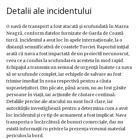
Detalii ale incidentului
O navă de transport a fost atacată și scufundată în Marea
Neagră, conform datelor furnizate de Garda de Coastă
turcă. Incidentul a avut loc în apele internaționale, la o
distanță semnificativă de coastele Turciei. Raportul inițial
arată că nava a fost impactată de un proiectil necunoscut,
ceea ce a condus la scufundarea acesteia în mod rapid.
Echipajul a transmis un semnal de urgență înainte ca nava
să se scufunde complet, iar echipele de salvare au fost
trimise imediat în zona respectivă pentru a căuta
supraviețuitori. Din păcate, până acum, nu au fost găsite
persoane în viață, iar acțiunile de căutare continuă.
Detaliile precise ale atacului nu sunt încă clare, iar
autoritățile investighează pentru a determina cum a avut
loc incidentul și ce tip de armament a fost implicat. Nava
transporta o încărcătură de bunuri comerciale, dar nu
există informații cu privire la prezența vreunui material
periculos la bord.