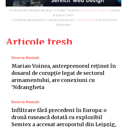
- Ai nevoie de transport aeroport in Anglia? Încearcă
Airport Taxi London
. Calitate
la prețul corect.
- Companie specializata in tranzactionarea de
Criptomonede
si infrastructura
blockchain.
Articole fresh
Diverse Noutati
Marian Voinea, antreprenorul reținut în
dosarul de corupție legat de sectorul
armamentului, are conexiuni cu
‘Ndrangheta
Diverse Noutati
Infiltrare fără precedent în Europa: o
dronă rusească dotată cu explozibil
Semtex a accesat aeroportul din Leipzig,