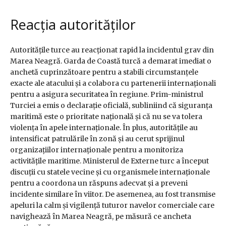
Reacția autorităților
Autoritățile turce au reacționat rapid la incidentul grav din
Marea Neagră. Garda de Coastă turcă a demarat imediat o
anchetă cuprinzătoare pentru a stabili circumstanțele
exacte ale atacului și a colabora cu partenerii internaționali
pentru a asigura securitatea în regiune. Prim-ministrul
Turciei a emis o declarație oficială, subliniind că siguranța
maritimă este o prioritate națională și că nu se va tolera
violența în apele internaționale. În plus, autoritățile au
intensificat patrulările în zonă și au cerut sprijinul
organizațiilor internaționale pentru a monitoriza
activitățile maritime. Ministerul de Externe turc a început
discuții cu statele vecine și cu organismele internaționale
pentru a coordona un răspuns adecvat și a preveni
incidente similare în viitor. De asemenea, au fost transmise
apeluri la calm și vigilență tuturor navelor comerciale care
navighează în Marea Neagră, pe măsură ce ancheta