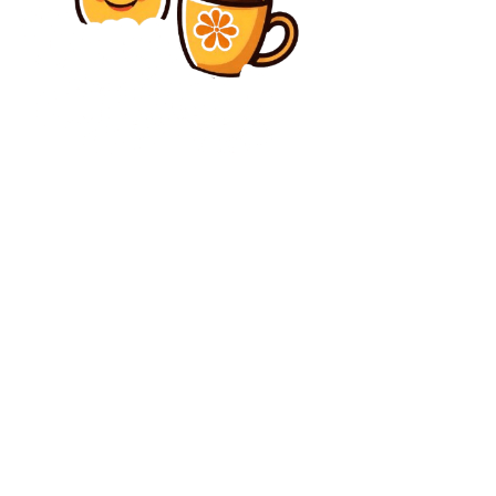
Diverse Noutati
Răspunsul lui Nicușor Dan la invitația lui Donald
Trump de a lua parte la prima întâlnire a Consiliului
de Pace
Diverse Noutati
Nicușor Dan: „De două decenii am contestat sistemul.
Nu ai cum să te opui sistemului când ești la timona
lui”
C
joi, august 6, 2026
33.3
București
Contact www.bunadimineataiasi.ro