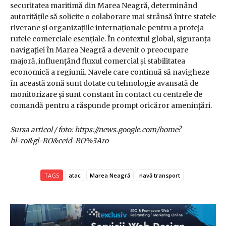
securitatea maritimă din Marea Neagră, determinând
autoritățile să solicite o colaborare mai strânsă între statele
riverane și organizațiile internaționale pentru a proteja
rutele comerciale esențiale. În contextul global, siguranța
navigației în Marea Neagră a devenit o preocupare
majoră, influențând fluxul comercial și stabilitatea
economică a regiunii. Navele care continuă să navigheze
în această zonă sunt dotate cu tehnologie avansată de
monitorizare și sunt constant în contact cu centrele de
comandă pentru a răspunde prompt oricăror amenințări.
Sursa articol / foto: https://news.google.com/home?
hl=ro&gl=RO&ceid=RO%3Aro
TAGS
atac
Marea Neagră
navă transport