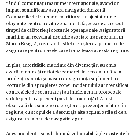
rândul comunității maritime internaționale, având un
impact semnificativ asupra navigației din zonă.
Companiile de transport maritim și-au ajustat rutele
obișnuite pentru a evita zona afectată, ceea ce a crescut
timpul de călătorie și costurile operaționale. Asiguratorii
maritimi au reevaluat riscurile asociate transportului în
Marea Neagră, rezultând astfel o creștere a primelor de
asigurare pentru navele care tranzitează această regiune.
În plus, autoritățile maritime din diverse țări au emis
avertismente către flotele comerciale, recomandând o
prudență sporită și măsuri de siguranță suplimentare.
Porturile din apropierea zonei incidentului au intensificat
controalele de securitate și au implementat protocoale
stricte pentru a preveni posibile amenințări. A fost
observată de asemenea o creștere a prezenței militare în
regiune, cu scopul de a descuraja alte acțiuni ostile și de a
asigura un mediu de navigație sigur.
Acest incident a scos la lumină vulnerabilitățile existente în