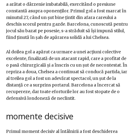
a arătat o dârzenie imbatabilă, exercitând o presiune
constantă asupra oponenților. Primul gol a fost marcat în
minutul 27, când un șut bine țintit din afara careului a
deschis scorul pentru gazde. Barcelona, cunoscută pentru
jocul său bazat pe posesie, s-a străduit să își impună stilul,
fiind ținută în șah de apărarea solidă a lui Chelsea.
Al doilea gol a apărut ca urmare a unei acțiuni colective
excelente, finalizată de un atacant rapid, care a profitat de
o pasă chirurgicală și a înscris cu un șut de necontestat. În
repriza a doua, Chelsea a continuat să conducă partida, iar
al treilea gol a fost un adevărat spectacol, un șut de la
distanță ce a surprins portarul. Barcelona a încercat să
recupereze, dar toate eforturile lor au fost stopate de o
defensivă londoneză de neclintit.
momente decisive
Primul moment decisiv al întâlnirii a fost deschiderea