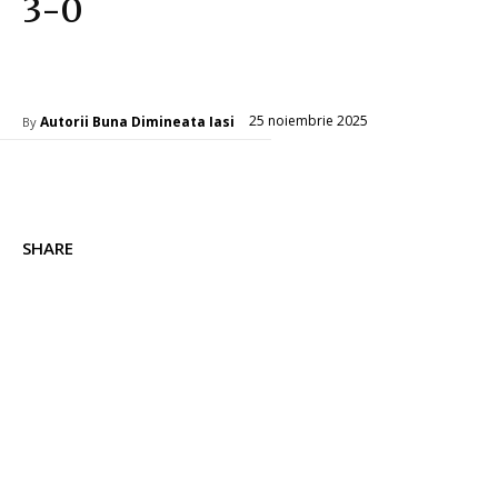
3-0
Diverse Noutati
25 noiembrie 2025
Autorii Buna Dimineata Iasi
By
SHARE