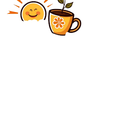
Diverse Noutati
Trump avertizează că va „reține” refuzul partenerilor
NATO cu privire la misiunea din Strâmtoarea Ormuz:
Fără SUA…
Diverse Noutati
Anca Alexandrescu își exprimă criticile față de
Recorder. Ion Cristoiu, conform Realitatea, este
indignat de transmiterea documentarului la TVR 1.
C