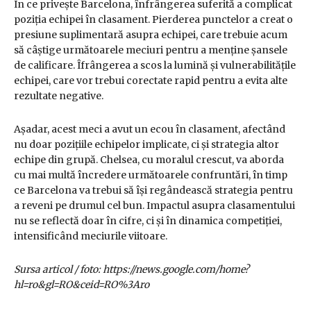
În ce privește Barcelona, înfrângerea suferită a complicat
poziția echipei în clasament. Pierderea punctelor a creat o
presiune suplimentară asupra echipei, care trebuie acum
să câștige următoarele meciuri pentru a menține șansele
de calificare. Îfrângerea a scos la lumină și vulnerabilitățile
echipei, care vor trebui corectate rapid pentru a evita alte
rezultate negative.
Așadar, acest meci a avut un ecou în clasament, afectând
nu doar pozițiile echipelor implicate, ci și strategia altor
echipe din grupă. Chelsea, cu moralul crescut, va aborda
cu mai multă încredere următoarele confruntări, în timp
ce Barcelona va trebui să își regândească strategia pentru
a reveni pe drumul cel bun. Impactul asupra clasamentului
nu se reflectă doar în cifre, ci și în dinamica competiției,
intensificând meciurile viitoare.
Sursa articol / foto: https://news.google.com/home?
hl=ro&gl=RO&ceid=RO%3Aro