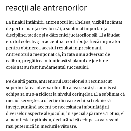
reacții ale antrenorilor
La finalul întâlnirii, antrenorul lui Chelsea, vizibil încântat
de performanța elevilor săi, a subliniat importanța
disciplinei tactice și a dârzeniei jucătorilor săi. El a lăudat
efortul colectiv și a accentuat contribuția fiecărui jucător
pentru obținerea acestui rezultat impresionant.
Antrenorul a menționat că, în fața unui adversar de
calibru, pregătirea minuțioasă și planul de joc bine
creionat au fost fundamentul succesului.
Pe de altă parte, antrenorul Barcelonei a recunoscut
superioritatea adversarilor din acea seară și a admis că
echipa sa nu s-a ridicat la nivelul cerințelor. El a subliniat că
meciul servește ca o lecție din care echipa trebuie să
învețe, punând accent pe necesitatea îmbunătățirii
diverselor aspecte ale jocului, în special apărarea. Totuși, el
a manifestat optimism, declarând că echipa sa va reveni
mai puternică în meciurile viitoare.