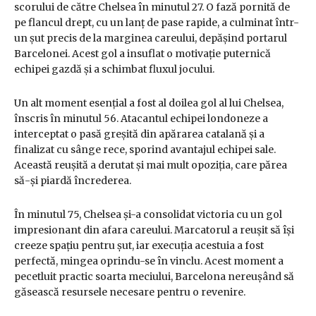
scorului de către Chelsea în minutul 27. O fază pornită de
pe flancul drept, cu un lanț de pase rapide, a culminat într-
un șut precis de la marginea careului, depășind portarul
Barcelonei. Acest gol a insuflat o motivație puternică
echipei gazdă și a schimbat fluxul jocului.
Un alt moment esențial a fost al doilea gol al lui Chelsea,
înscris în minutul 56. Atacantul echipei londoneze a
interceptat o pasă greșită din apărarea catalană și a
finalizat cu sânge rece, sporind avantajul echipei sale.
Această reușită a derutat și mai mult opoziția, care părea
să-și piardă încrederea.
În minutul 75, Chelsea și-a consolidat victoria cu un gol
impresionant din afara careului. Marcatorul a reușit să își
creeze spațiu pentru șut, iar execuția acestuia a fost
perfectă, mingea oprindu-se în vinclu. Acest moment a
pecetluit practic soarta meciului, Barcelona nereușând să
găsească resursele necesare pentru o revenire.