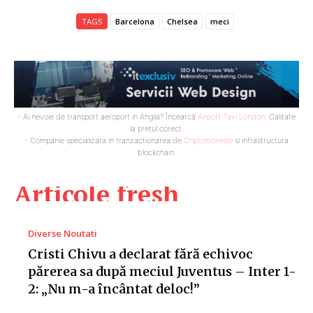
TAGS
Barcelona
Chelsea
meci
- Ai nevoie de transport aeroport in Anglia? Încearcă
Airport Taxi London
. Calitate
la prețul corect.
- Companie specializata in tranzactionarea de
Criptomonede
si infrastructura
blockchain.
Articole fresh
Diverse Noutati
Cristi Chivu a declarat fără echivoc
părerea sa după meciul Juventus – Inter 1-
2: „Nu m-a încântat deloc!”