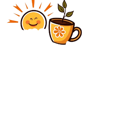
Diverse Noutati
Doi copii omorâţi de câini: reacţii diverse. La
Bucureşti, daune de 2.400.000 de euro, în Craiova,
nimic.
Diverse Noutati
Uimire absolută! Marius Șumudică, noul tehnician: ”S-
a realizat un consens”…