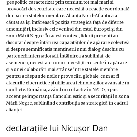
geopolitic caracterizat prin tensiuni tot mai mari și
provocări de securitate care necesită o reacție coordonată
din partea statelor membre. Alianța Nord-Atlantică a
căutat să își întărească poziția strategică față de diferite
amenințări, inclusiv cele venind din estul Europei și din
zona Mării Negre. În acest context, liderii prezenți au
discutat despre întărirea capacităților de apărare colectivă
și despre semnificația menținerii unui dialog deschis cu
partenerii internaționali. Întâlnirea a subliniat, de
asemenea, necesitatea unor investiții crescute în apărare
și a unei colaborări mai strânse între statele membre
pentru a răspunde noilor provocări globale, cum ar fi
atacurile cibernetice și utilizarea tehnologiilor avansate în
conflicte. România, având un rol activ în NATO, a pus
accent pe importanța flancului estic și a securității în zona
Mării Negre, subliniind contribuția sa strategică în cadrul
alianței.
declarațiile lui Nicușor Dan