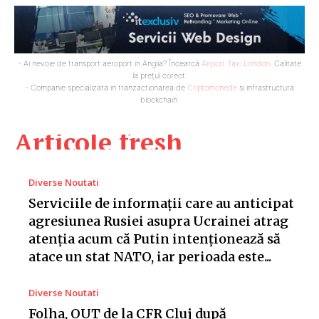
- Ai nevoie de transport aeroport in Anglia? Încearcă
Airport Taxi London
. Calitate
la prețul corect.
- Companie specializata in tranzactionarea de
Criptomonede
si infrastructura
blockchain.
Articole fresh
Diverse Noutati
Serviciile de informații care au anticipat
agresiunea Rusiei asupra Ucrainei atrag
atenția acum că Putin intenționează să
atace un stat NATO, iar perioada este...
Diverse Noutati
Folha, OUT de la CFR Cluj după