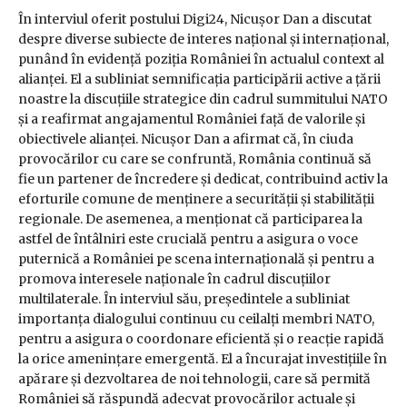
În interviul oferit postului Digi24, Nicușor Dan a discutat
despre diverse subiecte de interes național și internațional,
punând în evidență poziția României în actualul context al
alianței. El a subliniat semnificația participării active a țării
noastre la discuțiile strategice din cadrul summitului NATO
și a reafirmat angajamentul României față de valorile și
obiectivele alianței. Nicușor Dan a afirmat că, în ciuda
provocărilor cu care se confruntă, România continuă să
fie un partener de încredere și dedicat, contribuind activ la
eforturile comune de menținere a securității și stabilității
regionale. De asemenea, a menționat că participarea la
astfel de întâlniri este crucială pentru a asigura o voce
puternică a României pe scena internațională și pentru a
promova interesele naționale în cadrul discuțiilor
multilaterale. În interviul său, președintele a subliniat
importanța dialogului continuu cu ceilalți membri NATO,
pentru a asigura o coordonare eficientă și o reacție rapidă
la orice amenințare emergentă. El a încurajat investițiile în
apărare și dezvoltarea de noi tehnologii, care să permită
României să răspundă adecvat provocărilor actuale și