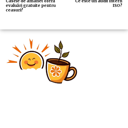
Casele de amanet oferă
Ce este un audit intern
evaluări gratuite pentru
ISO?
ceasuri?
Diverse Noutati
„Doamna” invizibilă a Iranului: Soția lui Khamenei și
lipsa de reacție a presei oficiale privind destinul ei