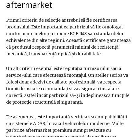
aftermarket
Primul criteriu de selecție ar trebui să fie certificarea
produsului. Este important ca parbrizul să fie omologat
conform normelor europene ECE R43 sau standardelor
echivalente din alte regiuni. Această certificare garantează
că produsul respectă parametrii minimi de rezistență
mecanică, transparență optică și durabilitate.
Un alt criteriu esențial este reputația furnizorului sau a
service-ului care efectuează montajul. Un atelier serios va
folosi doar adezivi de calitate profesională, va respecta
timpii de uscare recomandați și va asigura o instalare
corectă, astfel încât parbrizul să-și îndeplinească funcțiile
de protecție structurală și siguranță.
De asemenea, este importantă verificarea compatibilității
cu sistemele ADAS, în cazul vehiculelor moderne. Multe
parbrize aftermarket premium sunt prevăzute cu
suporturi pentru camere sau senzori, dar calibrarea