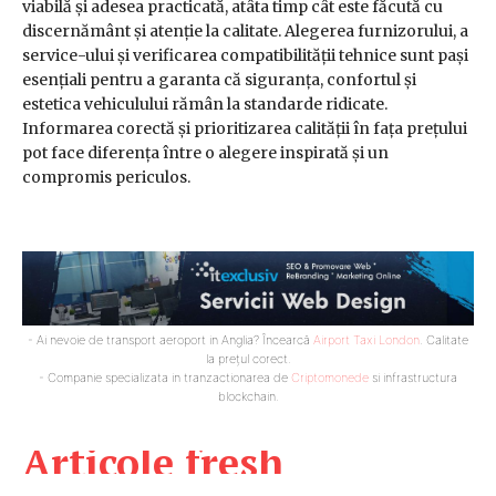
viabilă și adesea practicată, atâta timp cât este făcută cu
discernământ și atenție la calitate. Alegerea furnizorului, a
service-ului și verificarea compatibilității tehnice sunt pași
esențiali pentru a garanta că siguranța, confortul și
estetica vehiculului rămân la standarde ridicate.
Informarea corectă și prioritizarea calității în fața prețului
pot face diferența între o alegere inspirată și un
compromis periculos.
- Ai nevoie de transport aeroport in Anglia? Încearcă
Airport Taxi London
. Calitate
la prețul corect.
- Companie specializata in tranzactionarea de
Criptomonede
si infrastructura
blockchain.
Articole fresh