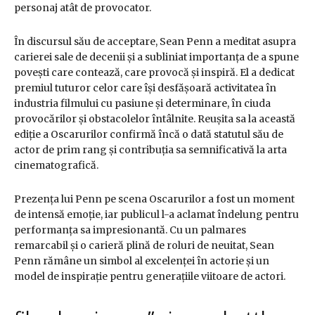
personaj atât de provocator.
În discursul său de acceptare, Sean Penn a meditat asupra
carierei sale de decenii și a subliniat importanța de a spune
povești care contează, care provocă și inspiră. El a dedicat
premiul tuturor celor care își desfășoară activitatea în
industria filmului cu pasiune și determinare, în ciuda
provocărilor și obstacolelor întâlnite. Reușita sa la această
ediție a Oscarurilor confirmă încă o dată statutul său de
actor de prim rang și contribuția sa semnificativă la arta
cinematografică.
Prezența lui Penn pe scena Oscarurilor a fost un moment
de intensă emoție, iar publicul l-a aclamat îndelung pentru
performanța sa impresionantă. Cu un palmares
remarcabil și o carieră plină de roluri de neuitat, Sean
Penn rămâne un simbol al excelenței în actorie și un
model de inspirație pentru generațiile viitoare de actori.