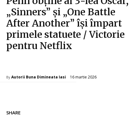
Penn obține al 3-lea Oscar,
„Sinners” și „One Battle
After Another” își împart
primele statuete / Victorie
pentru Netflix
Diverse Noutati
16 martie 2026
Autorii Buna Dimineata Iasi
By
SHARE