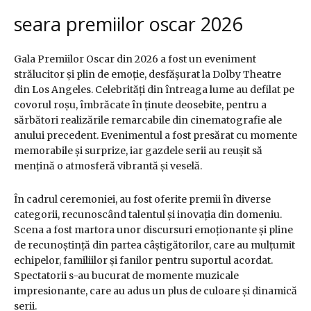
seara premiilor oscar 2026
Gala Premiilor Oscar din 2026 a fost un eveniment
strălucitor și plin de emoție, desfășurat la Dolby Theatre
din Los Angeles. Celebrități din întreaga lume au defilat pe
covorul roșu, îmbrăcate în ținute deosebite, pentru a
sărbători realizările remarcabile din cinematografie ale
anului precedent. Evenimentul a fost presărat cu momente
memorabile și surprize, iar gazdele serii au reușit să
mențină o atmosferă vibrantă și veselă.
În cadrul ceremoniei, au fost oferite premii în diverse
categorii, recunoscând talentul și inovația din domeniu.
Scena a fost martora unor discursuri emoționante și pline
de recunoștință din partea câștigătorilor, care au mulțumit
echipelor, familiilor și fanilor pentru suportul acordat.
Spectatorii s-au bucurat de momente muzicale
impresionante, care au adus un plus de culoare și dinamică
serii.