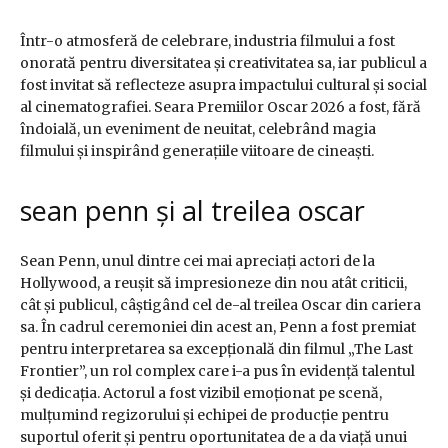
Într-o atmosferă de celebrare, industria filmului a fost
onorată pentru diversitatea și creativitatea sa, iar publicul a
fost invitat să reflecteze asupra impactului cultural și social
al cinematografiei. Seara Premiilor Oscar 2026 a fost, fără
îndoială, un eveniment de neuitat, celebrând magia
filmului și inspirând generațiile viitoare de cineaști.
sean penn și al treilea oscar
Sean Penn, unul dintre cei mai apreciați actori de la
Hollywood, a reușit să impresioneze din nou atât criticii,
cât și publicul, câștigând cel de-al treilea Oscar din cariera
sa. În cadrul ceremoniei din acest an, Penn a fost premiat
pentru interpretarea sa excepțională din filmul „The Last
Frontier”, un rol complex care i-a pus în evidență talentul
și dedicația. Actorul a fost vizibil emoționat pe scenă,
mulțumind regizorului și echipei de producție pentru
suportul oferit și pentru oportunitatea de a da viață unui