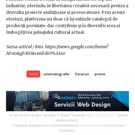
industrie, oferindu-le libertatea creativă necesară pentru a
dezvolta proiecte ambițioase și provocatoare. Prin aceste
eforturi, platforma nu doar că își extinde catalogul de
producții premiate, dar contribuie și la diversificarea și
îmbogățirea peisajului cultural actual.
Sursa articol / foto: https://news.google.com/home?
hl=ro&gl=RO&ceid=RO%3Aro
TAGS
cinematografie
Oscaruri
premii
- Ai nevoie de transport aeroport in Anglia? Încearcă
Airport Taxi London
. Calitate
la prețul corect.
- Companie specializata in tranzactionarea de
Criptomonede
si infrastructura
blockchain.