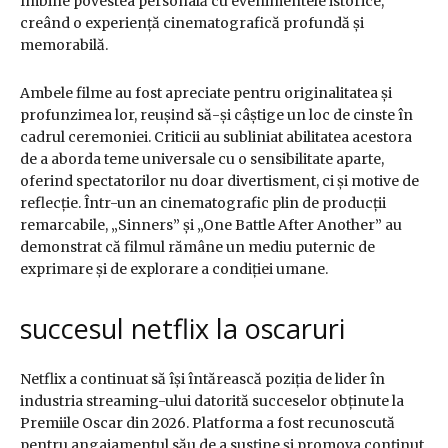
îmbine povestea personală cu evenimentele istorice,
creând o experiență cinematografică profundă și
memorabilă.
Ambele filme au fost apreciate pentru originalitatea și
profunzimea lor, reușind să-și câștige un loc de cinste în
cadrul ceremoniei. Criticii au subliniat abilitatea acestora
de a aborda teme universale cu o sensibilitate aparte,
oferind spectatorilor nu doar divertisment, ci și motive de
reflecție. Într-un an cinematografic plin de producții
remarcabile, „Sinners” și „One Battle After Another” au
demonstrat că filmul rămâne un mediu puternic de
exprimare și de explorare a condiției umane.
succesul netflix la oscaruri
Netflix a continuat să își întărească poziția de lider în
industria streaming-ului datorită succeselor obținute la
Premiile Oscar din 2026. Platforma a fost recunoscută
pentru angajamentul său de a susține și promova conținut