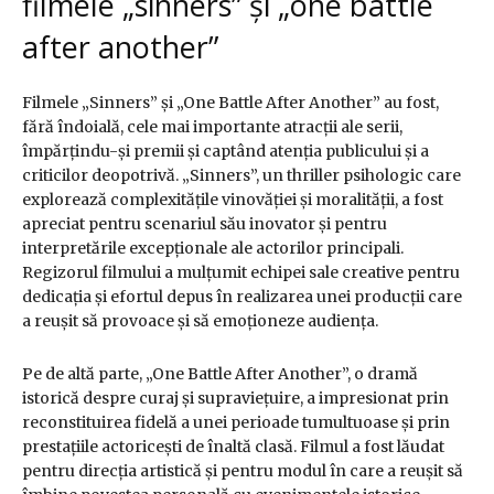
filmele „sinners” și „one battle
after another”
Filmele „Sinners” și „One Battle After Another” au fost,
fără îndoială, cele mai importante atracții ale serii,
împărțindu-și premii și captând atenția publicului și a
criticilor deopotrivă. „Sinners”, un thriller psihologic care
explorează complexitățile vinovăției și moralității, a fost
apreciat pentru scenariul său inovator și pentru
interpretările excepționale ale actorilor principali.
Regizorul filmului a mulțumit echipei sale creative pentru
dedicația și efortul depus în realizarea unei producții care
a reușit să provoace și să emoționeze audiența.
Pe de altă parte, „One Battle After Another”, o dramă
istorică despre curaj și supraviețuire, a impresionat prin
reconstituirea fidelă a unei perioade tumultuoase și prin
prestațiile actoricești de înaltă clasă. Filmul a fost lăudat
pentru direcția artistică și pentru modul în care a reușit să