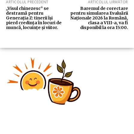
ARTICOLUL PRECEDENT
ARTICOLUL URMĂTOR
„Visul chinezesc” se
Baremul de corectare
destramă pentru
pentru simularea Evaluării
Generația Z: tinerii își
Naționale 2026 la Română,
pierd credința în locuri de
clasa a VIII-a, va fi
muncă, locuințe și viitor.
disponibil la ora 15:00.
Diverse Noutati
România ar avea posibilitatea de a găzdui armament