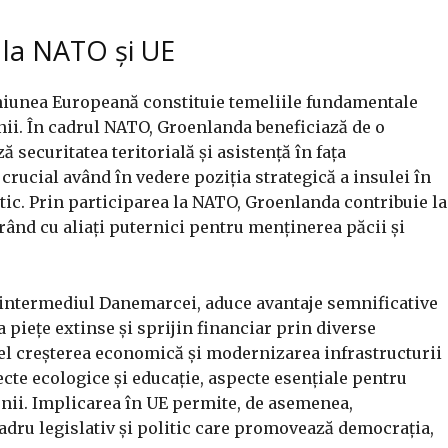
 la NATO și UE
iunea Europeană constituie temeliile fundamentale
nii. În cadrul NATO, Groenlanda beneficiază de o
ă securitatea teritorială și asistență în fața
crucial având în vedere poziția strategică a insulei în
tic. Prin participarea la NATO, Groenlanda contribuie la
orând cu aliați puternici pentru menținerea păcii și
intermediul Danemarcei, aduce avantaje semnificative
 piețe extinse și sprijin financiar prin diverse
fel creșterea economică și modernizarea infrastructurii
cte ecologice și educație, aspecte esențiale pentru
unii. Implicarea în UE permite, de asemenea,
cadru legislativ și politic care promovează democrația,