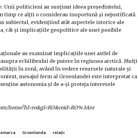
se. Unii politicieni au susținut ideea președintelui,
n timp ce alții o considerau inoportună și nejustificată.
subiectul, evidențiind atât aspectele istorice ale
 cât și implicațiile geopolitice ale unei posibile
rnaționale au examinat implicațiile unei astfel de
 asupra echilibrului de putere în regiunea arctică. Mulți
lității în zonă, având în vedere resursele naturale și
ontext, mesajul ferm al Groenlandei este interpretat ca
 menține autonomia și de a-și proteja interesele
gle.com/home?hl=ro&gl=RO&ceid=RO%3Aro
nemarca
Groenlanda
relații