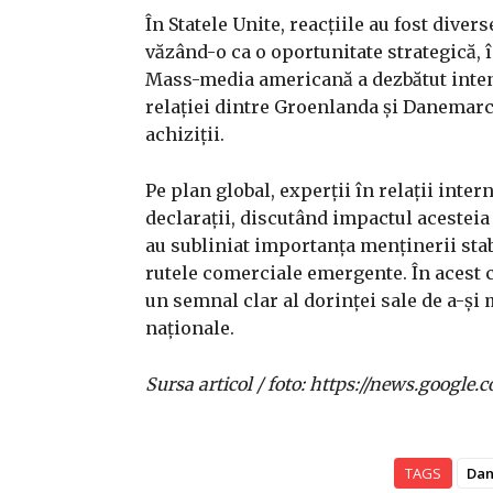
În Statele Unite, reacțiile au fost diver
văzând-o ca o oportunitate strategică, î
Mass-media americană a dezbătut intens 
relației dintre Groenlanda și Danemarca,
achiziții.
Pe plan global, experții în relații inte
declarații, discutând impactul acesteia
au subliniat importanța menținerii stabi
rutele comerciale emergente. În acest c
un semnal clar al dorinței sale de a-și
naționale.
Sursa articol / foto: https://news.goo
TAGS
Da