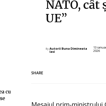
NATO, cât 
UE”
Diverse Noutati
13 ianua
Autorii Buna Dimineata
By
2026
Iasi
SHARE
ea cu
”se
Mesajul prim-ministrului