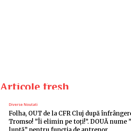
Articole fresh
Diverse Noutati
Folha, OUT de la CFR Cluj după înfrânger
Tromso! ”Îi elimin pe toți!”. DOUĂ nume 
luptă” pentru funcția de antrenor