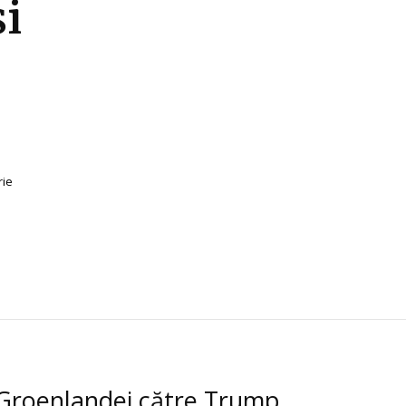
și
rie
 Groenlandei către Trump