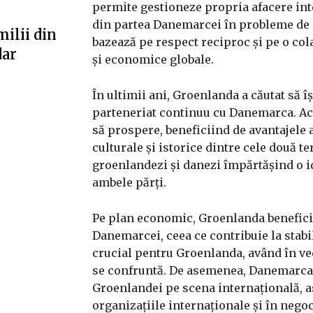
permite gestioneze propria afacere inte
din partea Danemarcei în probleme de ap
milii din
bazează pe respect reciproc și pe o col
dar
și economice globale.
În ultimii ani, Groenlanda a căutat să 
parteneriat continuu cu Danemarca. Ace
să prospere, beneficiind de avantajele
culturale și istorice dintre cele două t
groenlandezi și danezi împărtășind o id
ambele părți.
Pe plan economic, Groenlanda beneficia
Danemarcei, ceea ce contribuie la stabi
crucial pentru Groenlanda, având în ve
se confruntă. De asemenea, Danemarca 
Groenlandei pe scena internațională, a
organizațiile internaționale și în negoc