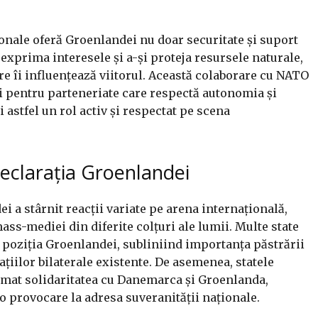
ionale oferă Groenlandei nu doar securitate și suport
 exprima interesele și a-și proteja resursele naturale,
re îi influențează viitorul. Această colaborare cu NATO
i pentru parteneriate care respectă autonomia și
 astfel un rol activ și respectat pe scena
declarația Groenlandei
 a stârnit reacții variate pe arena internațională,
mass-mediei din diferite colțuri ale lumii. Multe state
poziția Groenlandei, subliniind importanța păstrării
elațiilor bilaterale existente. De asemenea, statele
mat solidaritatea cu Danemarca și Groenlanda,
 provocare la adresa suveranității naționale.