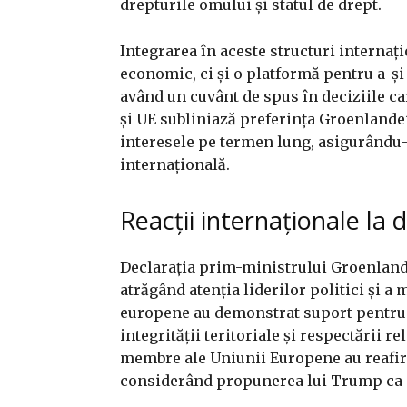
drepturile omului și statul de drept.
Integrarea în aceste structuri internaț
economic, ci și o platformă pentru a-și
având un cuvânt de spus în deciziile ca
și UE subliniază preferința Groenlande
interesele pe termen lung, asigurându-i
internațională.
Reacții internaționale la 
Declarația prim-ministrului Groenlandei
atrăgând atenția liderilor politici și a 
europene au demonstrat suport pentru 
integrității teritoriale și respectării r
membre ale Uniunii Europene au reafir
considerând propunerea lui Trump ca o