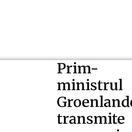
ri si Industrii
Cultura si Entertainment
Diverse N
Prim-
ministrul
Groenland
transmite