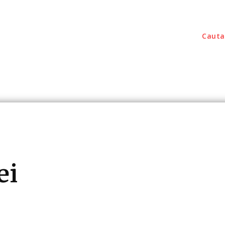
Cauta
outati
Home & Deco
Sanatate / Hobby
Tec
ei