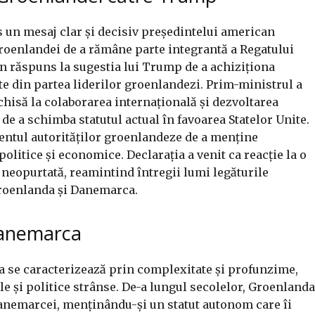
 un mesaj clar și decisiv președintelui american
roenlandei de a rămâne parte integrantă a Regatului
un răspuns la sugestia lui Trump de a achiziționa
cte din partea liderilor groenlandezi. Prim-ministrul a
chisă la colaborarea internațională și dezvoltarea
 de a schimba statutul actual în favoarea Statelor Unite.
entul autorităților groenlandeze de a menține
 politice și economice. Declarația a venit ca reacție la o
neopurtată, reamintind întregii lumi legăturile
 Groenlanda și Danemarca.
Danemarca
 se caracterizează prin complexitate și profunzime,
le și politice strânse. De-a lungul secolelor, Groenlanda
Danemarcei, menținându-și un statut autonom care îi