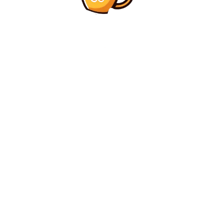
Diverse Noutati
Aryna Sabalenka – Elena Rybakina » Slam-ul #2!
Rybakina realizează o întoarcere impresionantă în
setul final și obține prima sa victorie la Australian
Open.
Diverse Noutati
Exclusiv | Valeriu Iftime a fost prezent în direct după
eșecul 0-2 cu Universitatea Craiova: ”Sunt neliniștit!”
C
sâmbătă, august 8, 2026
36.1
București
Contact www.bunadimineataiasi.ro
Politica de cookies (GDPR)