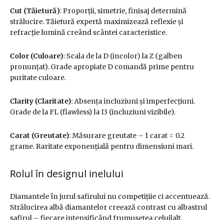
Cut (Tăietură)
: Proporții, simetrie, finisaj determină
strălucire. Tăietură expertă maximizează reflexie și
refracție lumină creând scântei caracteristice.
Color (Culoare)
: Scala de la D (incolor) la Z (galben
pronunțat). Grade apropiate D comandă prime pentru
puritate culoare.
Clarity (Claritate)
: Absența incluziuni și imperfecțiuni.
Grade de la FL (flawless) la I3 (incluziuni vizibile).
Carat (Greutate)
: Măsurare greutate – 1 carat = 0.2
grame. Raritate exponențială pentru dimensiuni mari.
Rolul în designul inelului
Diamantele în jurul safirului nu competițiie ci accentuează.
Strălucirea albă diamantelor creează contrast cu albastrul
safirul – fiecare intensificând frumusețea celuilalt.