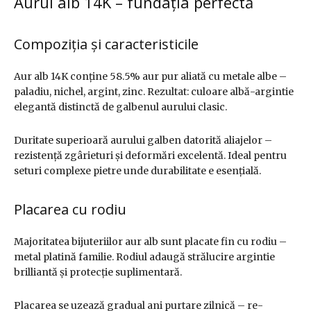
Aurul alb 14K – fundația perfectă
Compoziția și caracteristicile
Aur alb 14K conține 58.5% aur pur aliată cu metale albe –
paladiu, nichel, argint, zinc. Rezultat: culoare albă-argintie
elegantă distinctă de galbenul aurului clasic.
Duritate superioară aurului galben datorită aliajelor –
rezistență zgârieturi și deformări excelentă. Ideal pentru
seturi complexe pietre unde durabilitate e esențială.
Placarea cu rodiu
Majoritatea bijuteriilor aur alb sunt placate fin cu rodiu –
metal platină familie. Rodiul adaugă strălucire argintie
brilliantă și protecție suplimentară.
Placarea se uzează gradual ani purtare zilnică – re-