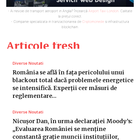
- Ai nevoie de transport aeroport in Anglia? Încearcă
Airport Taxi London
. Calitate
la prețul corect.
- Companie specializata in tranzactionarea de
Criptomonede
si infrastructura
blockchain.
Articole fresh
Diverse Noutati
România se află în fața pericolului unui
blackout total dacă problemele energetice
se intensifică. Experții cer măsuri de
reglementare…
Diverse Noutati
Nicușor Dan, în urma declarației Moody’s:
„Evaluarea României se menține
constantă grație muncii instituțiilor,