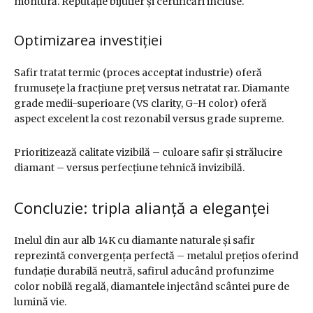
montură. Reputație bijutier și certificări incluse.
Optimizarea investiției
Safir tratat termic (proces acceptat industrie) oferă
frumusețe la fracțiune preț versus netratat rar. Diamante
grade medii-superioare (VS clarity, G-H color) oferă
aspect excelent la cost rezonabil versus grade supreme.
Prioritizează calitate vizibilă – culoare safir și strălucire
diamant – versus perfecțiune tehnică invizibilă.
Concluzie: tripla alianță a eleganței
Inelul din aur alb 14K cu diamante naturale și safir
reprezintă convergența perfectă – metalul prețios oferind
fundație durabilă neutră, safirul aducând profunzime
color nobilă regală, diamantele injectând scântei pure de
lumină vie.