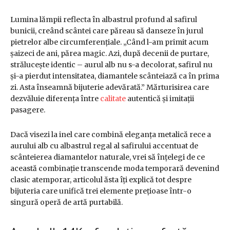
Lumina lămpii reflecta în albastrul profund al safirul
bunicii, creând scântei care păreau să danseze în jurul
pietrelor albe circumferențiale. „Când l-am primit acum
șaizeci de ani, părea magic. Azi, după decenii de purtare,
strălucește identic – aurul alb nu s-a decolorat, safirul nu
și-a pierdut intensitatea, diamantele scânteiază ca în prima
zi. Asta înseamnă bijuterie adevărată.” Mărturisirea care
dezvăluie diferența între
calitate
autentică și imitații
pasagere.
Dacă visezi la inel care combină eleganța metalică rece a
aurului alb cu albastrul regal al safirului accentuat de
scânteierea diamantelor naturale, vrei să înțelegi de ce
această combinație transcende moda temporară devenind
clasic atemporar, articolul ăsta îți explică tot despre
bijuteria care unifică trei elemente prețioase într-o
singură operă de artă purtabilă.