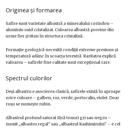
Originea și formarea
Safire sunt varietate albastră a mineralului corindon –
aluminiu oxid cristalizat. Culoarea albastră provine din
urme fier și titan în structura cristalină.
Formație geologică necesită condiții extreme presiune și
temperatură adânc în scoarța terestră. Raritatea explică
valoarea – safirele fine calitate sunt excepțional rare.
Spectrul culorilor
Deși albastru e asocierea clasică, safirele există în aproape
orice culoare – galben, roz, verde, portocaliu, violet. Doar
roșu se numește rubin.
Albastrul profund saturat fără tonuri gri sau negru –
numit „albastru regal” sau „albastrul Kashimirului” – e cel