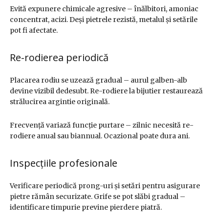
Evită expunere chimicale agresive – înălbitori, amoniac
concentrat, acizi. Deși pietrele rezistă, metalul și setările
pot fi afectate.
Re-rodierea periodică
Placarea rodiu se uzează gradual – aurul galben-alb
devine vizibil dedesubt. Re-rodiere la bijutier restaurează
strălucirea argintie originală.
Frecvență variază funcție purtare – zilnic necesită re-
rodiere anual sau biannual. Ocazional poate dura ani.
Inspecțiile profesionale
Verificare periodică prong-uri și setări pentru asigurare
pietre rămân securizate. Grife se pot slăbi gradual –
identificare timpurie previne pierdere piatră.