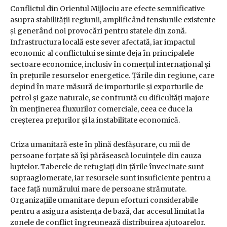
Conflictul din Orientul Mijlociu are efecte semnificative
asupra stabilității regiunii, amplificând tensiunile existente
și generând noi provocări pentru statele din zonă.
Infrastructura locală este sever afectată, iar impactul
economic al conflictului se simte deja în principalele
sectoare economice, inclusiv în comerțul internațional și
în prețurile resurselor energetice. Țările din regiune, care
depind în mare măsură de importurile și exporturile de
petrol și gaze naturale, se confruntă cu dificultăți majore
în menținerea fluxurilor comerciale, ceea ce duce la
creșterea prețurilor și la instabilitate economică.
Criza umanitară este în plină desfășurare, cu mii de
persoane forțate să își părăsească locuințele din cauza
luptelor. Taberele de refugiați din țările învecinate sunt
supraaglomerate, iar resursele sunt insuficiente pentru a
face față numărului mare de persoane strămutate.
Organizațiile umanitare depun eforturi considerabile
pentru a asigura asistența de bază, dar accesul limitat la
zonele de conflict îngreunează distribuirea ajutoarelor.