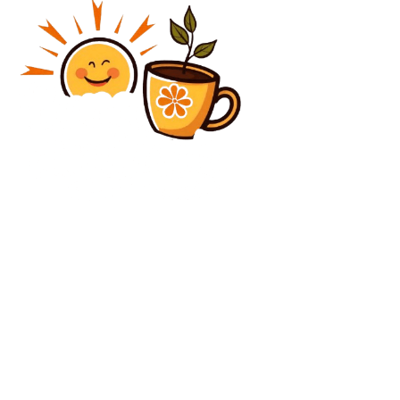
Diverse Noutati
Atenționare de furtuni pentru întreaga țară: cod
galben de vânturi puternice, grindină și precipitații
ce depășesc 40 l/mp începând cu ora 10
Diverse Noutati
Ayatollahul Ali Khamenei, mesaj transmis lui Trump
în timpul protestelor din Iran / Critică adusă