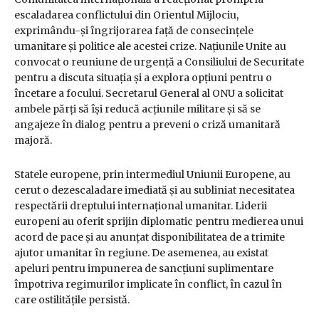
escaladarea conflictului din Orientul Mijlociu,
exprimându-și îngrijorarea față de consecințele
umanitare și politice ale acestei crize. Națiunile Unite au
convocat o reuniune de urgență a Consiliului de Securitate
pentru a discuta situația și a explora opțiuni pentru o
încetare a focului. Secretarul General al ONU a solicitat
ambele părți să își reducă acțiunile militare și să se
angajeze în dialog pentru a preveni o criză umanitară
majoră.
Statele europene, prin intermediul Uniunii Europene, au
cerut o dezescaladare imediată și au subliniat necesitatea
respectării dreptului internațional umanitar. Liderii
europeni au oferit sprijin diplomatic pentru medierea unui
acord de pace și au anunțat disponibilitatea de a trimite
ajutor umanitar în regiune. De asemenea, au existat
apeluri pentru impunerea de sancțiuni suplimentare
împotriva regimurilor implicate în conflict, în cazul în
care ostilitățile persistă.