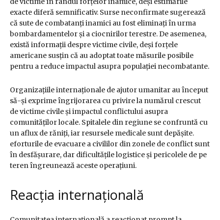
de victime în rândul forțelor inamice, deși estimările
exacte diferă semnificativ. Surse neconfirmate sugerează
că sute de combatanți inamici au fost eliminați în urma
bombardamentelor și a ciocnirilor terestre. De asemenea,
există informații despre victime civile, deși forțele
americane susțin că au adoptat toate măsurile posibile
pentru a reduce impactul asupra populației necombatante.
Organizațiile internaționale de ajutor umanitar au început
să-și exprime îngrijorarea cu privire la numărul crescut
de victime civile și impactul conflictului asupra
comunităților locale. Spitalele din regiune se confruntă cu
un aflux de răniți, iar resursele medicale sunt depășite.
eforturile de evacuare a civililor din zonele de conflict sunt
în desfășurare, dar dificultățile logistice și pericolele de pe
teren îngreunează aceste operațiuni.
Reacția internațională
Comunitatea internațională a reacționat prompt la