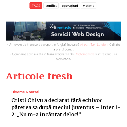
TAGS
conflict
operațiuni
victime
- Ai nevoie de transport aeroport in Anglia? Încearcă
Airport Taxi London
. Calitate
la prețul corect.
- Companie specializata in tranzactionarea de
Criptomonede
si infrastructura
blockchain.
Articole fresh
Diverse Noutati
Cristi Chivu a declarat fără echivoc
părerea sa după meciul Juventus – Inter 1-
2: „Nu m-a încântat deloc!”