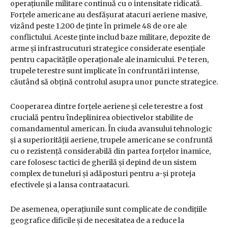
operațiunile militare continuă cu o intensitate ridicată.
Forțele americane au desfășurat atacuri aeriene masive,
vizând peste 1.200 de ținte în primele 48 de ore ale
conflictului. Aceste ținte includ baze militare, depozite de
arme și infrastrucuturi strategice considerate esențiale
pentru capacitățile operaționale ale inamicului. Pe teren,
trupele terestre sunt implicate în confruntări intense,
căutând să obțină controlul asupra unor puncte strategice.
Cooperarea dintre forțele aeriene și cele terestre a fost
crucială pentru îndeplinirea obiectivelor stabilite de
comandamentul american. În ciuda avansului tehnologic
și a superiorității aeriene, trupele americane se confruntă
cu o rezistență considerabilă din partea forțelor inamice,
care folosesc tactici de gherilă și depind de un sistem
complex de tuneluri și adăposturi pentru a-și proteja
efectivele și a lansa contraatacuri.
De asemenea, operațiunile sunt complicate de condițiile
geografice dificile și de necesitatea de a reduce la