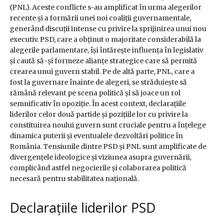
(PNL). Aceste conflicte s-au amplificat în urma alegerilor
recente și a formării unei noi coaliții guvernamentale,
generând discuții intense cu privire la sprijinirea unui nou
executiv. PSD, care a obținut o majoritate considerabilă la
alegerile parlamentare, își întărește influența în legislativ
și caută să-și formeze alianțe strategice care să permită
crearea unui guvern stabil. Pe de altă parte, PNL, care a
fost la guvernare înainte de alegeri, se străduiește să
rămână relevant pe scena politică și să joace un rol
semnificativ în opoziție. În acest context, declarațiile
liderilor celor două partide și pozițiile lor cu privire la
constituirea noului guvern sunt cruciale pentru a înțelege
dinamica puterii și eventualele dezvoltări politice în
România. Tensiunile dintre PSD și PNL sunt amplificate de
divergențele ideologice și viziunea asupra guvernării,
complicând astfel negocierile și colaborarea politică
necesară pentru stabilitatea națională.
Declarațiile liderilor PSD