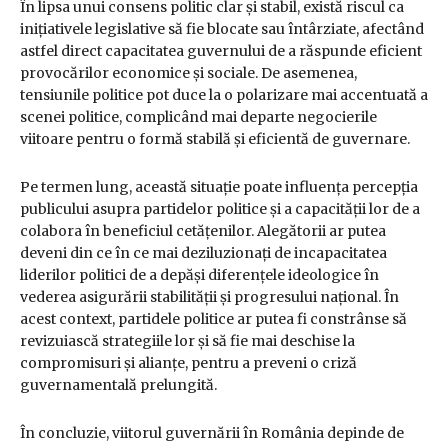
În lipsa unui consens politic clar și stabil, există riscul ca
inițiativele legislative să fie blocate sau întârziate, afectând
astfel direct capacitatea guvernului de a răspunde eficient
provocărilor economice și sociale. De asemenea,
tensiunile politice pot duce la o polarizare mai accentuată a
scenei politice, complicând mai departe negocierile
viitoare pentru o formă stabilă și eficientă de guvernare.
Pe termen lung, această situație poate influența percepția
publicului asupra partidelor politice și a capacității lor de a
colabora în beneficiul cetățenilor. Alegătorii ar putea
deveni din ce în ce mai deziluzionați de incapacitatea
liderilor politici de a depăși diferențele ideologice în
vederea asigurării stabilității și progresului național. În
acest context, partidele politice ar putea fi constrânse să
revizuiască strategiile lor și să fie mai deschise la
compromisuri și alianțe, pentru a preveni o criză
guvernamentală prelungită.
În concluzie, viitorul guvernării în România depinde de