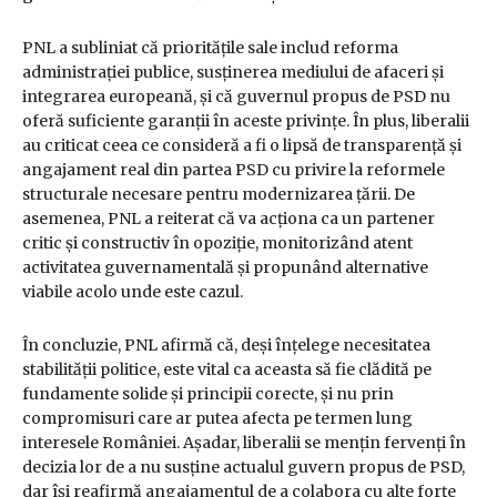
PNL a subliniat că prioritățile sale includ reforma
administrației publice, susținerea mediului de afaceri și
integrarea europeană, și că guvernul propus de PSD nu
oferă suficiente garanții în aceste privințe. În plus, liberalii
au criticat ceea ce consideră a fi o lipsă de transparență și
angajament real din partea PSD cu privire la reformele
structurale necesare pentru modernizarea țării. De
asemenea, PNL a reiterat că va acționa ca un partener
critic și constructiv în opoziție, monitorizând atent
activitatea guvernamentală și propunând alternative
viabile acolo unde este cazul.
În concluzie, PNL afirmă că, deși înțelege necesitatea
stabilității politice, este vital ca aceasta să fie clădită pe
fundamente solide și principii corecte, și nu prin
compromisuri care ar putea afecta pe termen lung
interesele României. Așadar, liberalii se mențin fervenți în
decizia lor de a nu susține actualul guvern propus de PSD,
dar își reafirmă angajamentul de a colabora cu alte forțe