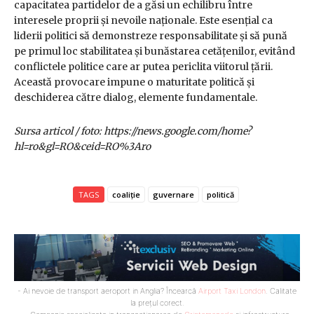
capacitatea partidelor de a găsi un echilibru între
interesele proprii și nevoile naționale. Este esențial ca
liderii politici să demonstreze responsabilitate și să pună
pe primul loc stabilitatea și bunăstarea cetățenilor, evitând
conflictele politice care ar putea periclita viitorul țării.
Această provocare impune o maturitate politică și
deschiderea către dialog, elemente fundamentale.
Sursa articol / foto: https://news.google.com/home?
hl=ro&gl=RO&ceid=RO%3Aro
TAGS
coaliție
guvernare
politică
- Ai nevoie de transport aeroport in Anglia? Încearcă
Airport Taxi London
. Calitate
la prețul corect.