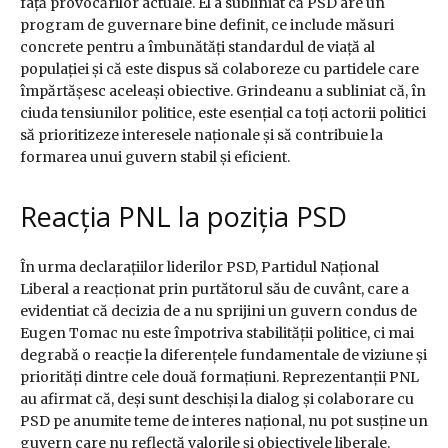
față provocărilor actuale. El a subliniat că PSD are un
program de guvernare bine definit, ce include măsuri
concrete pentru a îmbunătăți standardul de viață al
populației și că este dispus să colaboreze cu partidele care
împărtășesc aceleași obiective. Grindeanu a subliniat că, în
ciuda tensiunilor politice, este esențial ca toți actorii politici
să prioritizeze interesele naționale și să contribuie la
formarea unui guvern stabil și eficient.
Reacția PNL la poziția PSD
În urma declarațiilor liderilor PSD, Partidul Național
Liberal a reacționat prin purtătorul său de cuvânt, care a
evidentiat că decizia de a nu sprijini un guvern condus de
Eugen Tomac nu este împotriva stabilității politice, ci mai
degrabă o reacție la diferențele fundamentale de viziune și
priorități dintre cele două formațiuni. Reprezentanții PNL
au afirmat că, deși sunt deschiși la dialog și colaborare cu
PSD pe anumite teme de interes național, nu pot susține un
guvern care nu reflectă valorile și obiectivele liberale.