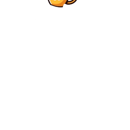
Diverse Noutati
Baremul de corectare pentru simularea Evaluării
Naționale 2026 la Română, clasa a VIII-a, va fi
disponibil la ora 15:00.
Diverse Noutati
Gigi Becali abandonează ideea sa: „Nu merge și atât!”
C
vineri, august 7, 2026
33.3
București
Contact www.bunadimineataiasi.ro
Politica de cookies (GDPR)
Politică de confidențialitate – Bunadimineataiasi.ro