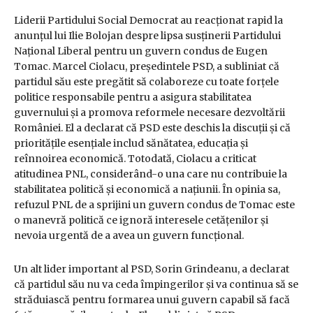
Liderii Partidului Social Democrat au reacționat rapid la
anunțul lui Ilie Bolojan despre lipsa susținerii Partidului
Național Liberal pentru un guvern condus de Eugen
Tomac. Marcel Ciolacu, președintele PSD, a subliniat că
partidul său este pregătit să colaboreze cu toate forțele
politice responsabile pentru a asigura stabilitatea
guvernului și a promova reformele necesare dezvoltării
României. El a declarat că PSD este deschis la discuții și că
prioritățile esențiale includ sănătatea, educația și
reînnoirea economică. Totodată, Ciolacu a criticat
atitudinea PNL, considerând-o una care nu contribuie la
stabilitatea politică și economică a națiunii. În opinia sa,
refuzul PNL de a sprijini un guvern condus de Tomac este
o manevră politică ce ignoră interesele cetățenilor și
nevoia urgentă de a avea un guvern funcțional.
Un alt lider important al PSD, Sorin Grindeanu, a declarat
că partidul său nu va ceda împingerilor și va continua să se
străduiască pentru formarea unui guvern capabil să facă