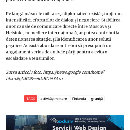
Pe lângă măsurile militare și diplomatice, există și opțiunea
intensificării eforturilor de dialog și negociere. Stabilirea
unor canale de comunicare directe între Moscova și
Helsinki, cu mediere internațională, ar putea contribui la
detensionarea situației și la identificarea unor soluții
pașnice. Această abordare ar trebui să presupună un
angajament serios de ambele părți pentru a evita o
escaladare a tensiunilor.
Sursa articol / foto: https://news.google.com/home?
hl=ro&gl=RO&ceid=RO%3Aro
TAGS
activități militare
Finlanda
graniță