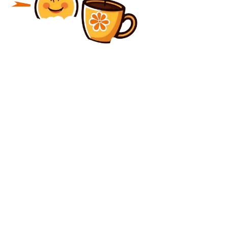
Diverse Noutati
O altă femeie a fost omorâtă de partenerul ei, deși pe
numele acestuia existase un ordin de protecție, care
a fost anulat ulterior.
Diverse Noutati
Reacție puternică din partea PNL ca răspuns la
analogia făcută de Radu Oprea între reducerile de
posturi și „Auschwitz”. Un șef liberal cere demisia...
C
sâmbătă, august 8, 2026
36.1
București