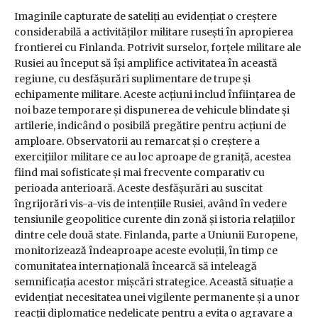
Imaginile capturate de sateliți au evidențiat o creștere
considerabilă a activităților militare rusești în apropierea
frontierei cu Finlanda. Potrivit surselor, forțele militare ale
Rusiei au început să își amplifice activitatea în această
regiune, cu desfășurări suplimentare de trupe și
echipamente militare. Aceste acțiuni includ înființarea de
noi baze temporare și dispunerea de vehicule blindate și
artilerie, indicând o posibilă pregătire pentru acțiuni de
amploare. Observatorii au remarcat și o creștere a
exercițiilor militare ce au loc aproape de graniță, acestea
fiind mai sofisticate și mai frecvente comparativ cu
perioada anterioară. Aceste desfășurări au suscitat
îngrijorări vis-a-vis de intențiile Rusiei, având în vedere
tensiunile geopolitice curente din zonă și istoria relațiilor
dintre cele două state. Finlanda, parte a Uniunii Europene,
monitorizează îndeaproape aceste evoluții, în timp ce
comunitatea internațională încearcă să inteleagă
semnificația acestor mișcări strategice. Această situație a
evidențiat necesitatea unei vigilente permanente și a unor
reacții diplomatice nedelicate pentru a evita o agravare a