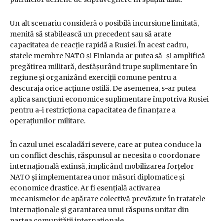
Un alt scenariu consideră o posibilă incursiune limitată,
menită să stabilească un precedent sau să arate
capacitatea de reacție rapidă a Rusiei. În acest cadru,
statele membre NATO și Finlanda ar putea să-și amplifică
pregătirea militară, desfășurând trupe suplimentare în
regiune și organizând exerciții comune pentru a
descuraja orice acțiune ostilă. De asemenea, s-ar putea
aplica sancțiuni economice suplimentare împotriva Rusiei
pentru a-i restricționa capacitatea de finanțare a
operațiunilor militare.
În cazul unei escaladări severe, care ar putea conduce la
un conflict deschis, răspunsul ar necesita o coordonare
internațională extinsă, implicând mobilizarea forțelor
NATO și implementarea unor măsuri diplomatice și
economice drastice. Ar fi esențială activarea
mecanismelor de apărare colectivă prevăzute în tratatele
internaționale și garantarea unui răspuns unitar din
partea comunității internaționale.