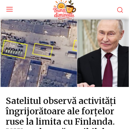
Satelitul observă activități
îngrijorătoare ale forțelor
ruse la limita cu Finlanda.