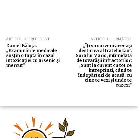
ARTICOLUL PRECEDENT
ARTICOLUL URMĂTOR
Daniel Băluță:
„Îți va surveni aceeași
„Examinările medicale
destin ca al fratelui tău”.
susțin o faptă în cazul
Sora lui Mario, intimidată
intoxicației cu arsenic și
de tovarășii infractorilor:
mercur”
„Sunt la curent cu tot ce
întreprinzi, când te
îndepărtezi de acasă, cu
cine te vezi și unde te
cazezi”