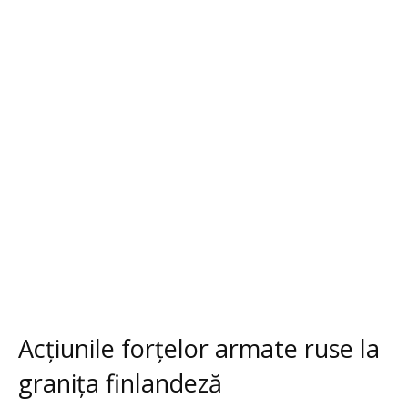
Acțiunile forțelor armate ruse la
granița finlandeză