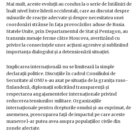
Mai mult, aceste evoluții au condus la o serie de întâlniri de
înalt nivel între liderii occidentali, care au discutat despre
măsurile de reacție adecvate și despre necesitatea unei
coordonări strânse în fața provocărilor aduse de Rusia.
Statele Unite, prin Departamentul de Stat și Pentagon, au
transmis mesaje ferme către Moscova, avertizând cu
privire la consecințele unor acțiuni agresive și subliniind
importanța dialogului și a detensionării situației.
Implicarea internațională nu se limitează la simple
declarații politice. Discuțiile în cadrul Consiliului de
Securitate al ONU s-au axat pe situația de la granița ruso-
finlandeză, diplomații solicitând transparență și
respectarea angajamentelor internaționale privind
reducerea tensiunilor militare. Organizațiile
internaționale pentru drepturile omului și-au exprimat, de
asemenea, preocuparea față de impactul pe care aceste
manevre l-ar putea avea asupra populațiilor civile din
zonele afectate.