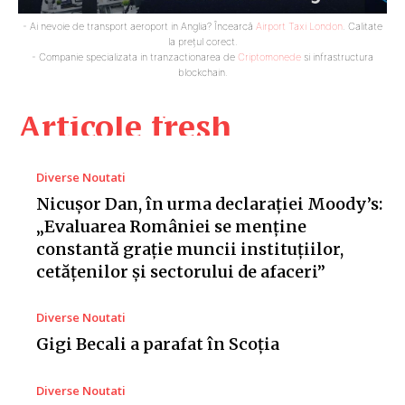
- Ai nevoie de transport aeroport in Anglia? Încearcă
Airport Taxi London
. Calitate
la prețul corect.
- Companie specializata in tranzactionarea de
Criptomonede
si infrastructura
blockchain.
Articole fresh
Diverse Noutati
Nicușor Dan, în urma declarației Moody’s:
„Evaluarea României se menține
constantă grație muncii instituțiilor,
cetățenilor și sectorului de afaceri”
Diverse Noutati
Gigi Becali a parafat în Scoția
Diverse Noutati