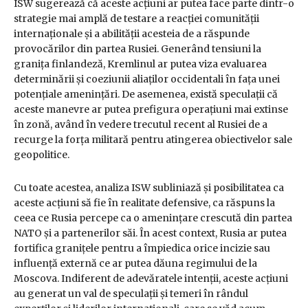
ISW sugerează că aceste acțiuni ar putea face parte dintr-o
strategie mai amplă de testare a reacției comunității
internaționale și a abilității acesteia de a răspunde
provocărilor din partea Rusiei. Generând tensiuni la
granița finlandeză, Kremlinul ar putea viza evaluarea
determinării și coeziunii aliaților occidentali în fața unei
potențiale amenințări. De asemenea, există speculații că
aceste manevre ar putea prefigura operațiuni mai extinse
în zonă, având în vedere trecutul recent al Rusiei de a
recurge la forța militară pentru atingerea obiectivelor sale
geopolitice.
Cu toate acestea, analiza ISW subliniază și posibilitatea ca
aceste acțiuni să fie în realitate defensive, ca răspuns la
ceea ce Rusia percepe ca o amenințare crescută din partea
NATO și a partenerilor săi. În acest context, Rusia ar putea
fortifica granițele pentru a împiedica orice incizie sau
influență externă ce ar putea dăuna regimului de la
Moscova. Indiferent de adevăratele intenții, aceste acțiuni
au generat un val de speculații și temeri în rândul