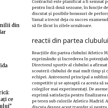
Contractul este planificat a fi semnat 
pentru încă două sezoane, în funcție de
discutat și posibile bonusuri de perform
Yamal a trecut deja cu succes examenul 
milii din
să fie făcut în zilele următoare.
dar
reactii din partea clubulu
Reacțiile din partea clubului Atletico 
exprimându-și încrederea în potențialu
Directorul sportiv al clubului a afirmat
fida
scouterii clubului de mai mult timp și c
echipei. Antrenorul principal a sublini
competitiv și se așteaptă ca acesta să s
colegilor mai experimentați. De asemen
ică:
exprimă satisfacția pentru finalizarea 
ați ce
pe teren sub culorile Atletico Madrid. A
fului”
discuta despre acest transfer și pentru