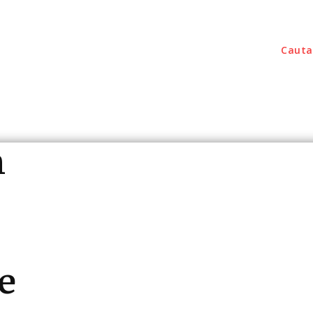
Cauta
outati
Home & Deco
Sanatate / Hobby
Tec
n
e