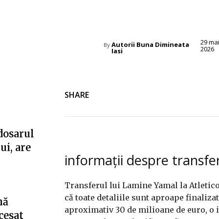
Diverse Noutati
29 ma
Autorii Buna Dimineata
By
2026
Iasi
SHARE
dosarul
ui, are
informații despre transfe
Transferul lui Lamine Yamal la Atletic
că toate detaliile sunt aproape finaliza
nă
aproximativ 30 de milioane de euro, o i
cesat