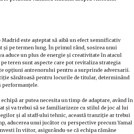
 Madrid este așteptat să aibă un efect semnificativ
ât și pe termen lung. În primul rând, sosirea unui
a aduce un plus de energie și creativitate în atacul
a pe teren sunt aspecte care pot revitaliza strategia
lte opțiuni antrenorului pentru a surprinde adversarii.
iție sănătoasă pentru locurile de titular, determinând
că performanțele.
în echipă ar putea necesita un timp de adaptare, având în
și va trebui să se familiarizeze cu stilul de joc al lui
gilor și al staff-ului tehnic, această tranziție ar trebui
imp, aducerea unui jucător cu perspective precum Yamal
investi în viitor, asigurându-se că echipa rămâne