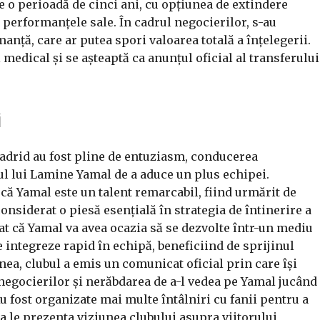
pe o perioadă de cinci ani, cu opțiunea de extindere
 performanțele sale. În cadrul negocierilor, s-au
anță, care ar putea spori valoarea totală a înțelegerii.
medical și se așteaptă ca anunțul oficial al transferului
i
Madrid au fost pline de entuziasm, conducerea
l lui Lamine Yamal de a aduce un plus echipei.
 că Yamal este un talent remarcabil, fiind urmărit de
onsiderat o piesă esențială în strategia de întinerire a
at că Yamal va avea ocazia să se dezvolte într-un mediu
e integreze rapid în echipă, beneficiind de sprijinul
ea, clubul a emis un comunicat oficial prin care își
negocierilor și nerăbdarea de a-l vedea pe Yamal jucând
u fost organizate mai multe întâlniri cu fanii pentru a
 a le prezenta viziunea clubului asupra viitorului