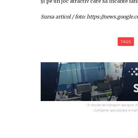
și pe un joc atractiv care să încânte fani
Sursa articol / foto: https://news.goo
TAGS
- Ai nevoie de transport aeroport i
- Companie specializata in tra