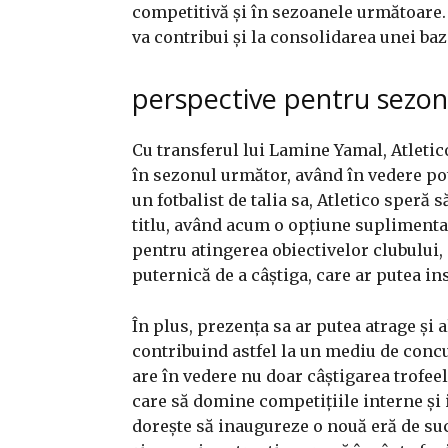
competitivă și în sezoanele următoare. A
va contribui și la consolidarea unei ba
perspective pentru sezo
Cu transferul lui Lamine Yamal, Atlet
în sezonul următor, având în vedere pot
un fotbalist de talia sa, Atletico speră
titlu, având acum o opțiune suplimentar
pentru atingerea obiectivelor clubului, o
puternică de a câștiga, care ar putea in
În plus, prezența sa ar putea atrage și al
contribuind astfel la un mediu de concu
are în vedere nu doar câștigarea trofee
care să domine competițiile interne și 
dorește să inaugureze o nouă eră de suc