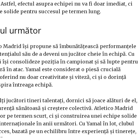
stfel, efectul asupra echipei nu va fi doar imediat, ci
ze solide pentru succesul pe termen lung.
nul următor
ico Madrid își propune să îmbunătățească performanțele
ențialul său de a deveni un jucător cheie în echipă. Cu
 să își consolideze poziția în campionat și să lupte pentru
ă în atac. Yamal este considerat o piesă crucială
ferind nu doar creativitate și viteză, ci și o dorință
spira întreaga echipă.
ți jucători tineri talentați, dornici să joace alături de el,
rență sănătoasă și creștere colectivă. Atletico Madrid
lor pe termen scurt, ci și construirea unei echipe solide
internaționale în anii următori. Cu Yamal în lot, clubul
ces, bazată pe un echilibru între experiență și tinerețe,