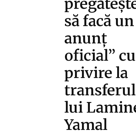
pregăteșt
să facă un
anunț
oficial” cu
privire la
transferul
lui Lamin
Yamal