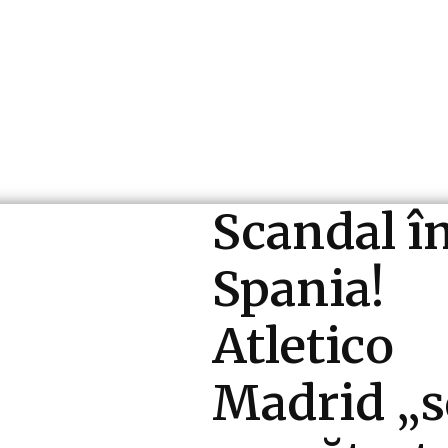
ri si Industrii
Cultura si Entertainment
Diverse N
Scandal î
Spania!
Atletico
Madrid „s