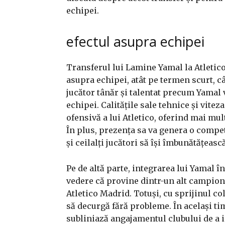
echipei.
efectul asupra echipei
Transferul lui Lamine Yamal la Atletico
asupra echipei, atât pe termen scurt, c
jucător tânăr și talentat precum Yamal v
echipei. Calitățile sale tehnice și vitez
ofensivă a lui Atletico, oferind mai mu
În plus, prezența sa va genera o compet
și ceilalți jucători să își îmbunătățeas
Pe de altă parte, integrarea lui Yamal 
vedere că provine dintr-un alt campionat 
Atletico Madrid. Totuși, cu sprijinul cole
să decurgă fără probleme. În același t
subliniază angajamentul clubului de a 