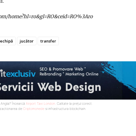
i.
gle.com/home?hl=ro&gl=RO&ceid=RO%3Aro
echipă
jucător
transfer
n Anglia? Încearcă
Airport Taxi London
. Calitate la prețul corect.
nzactionarea de
Criptomonede
si infrastructura blockchain.