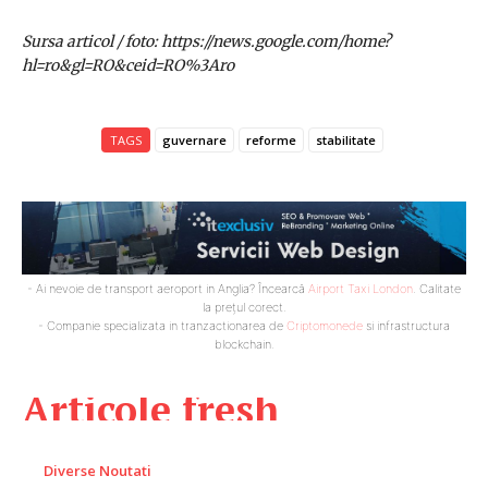
Sursa articol / foto: https://news.google.com/home?
hl=ro&gl=RO&ceid=RO%3Aro
TAGS
guvernare
reforme
stabilitate
- Ai nevoie de transport aeroport in Anglia? Încearcă
Airport Taxi London
. Calitate
la prețul corect.
- Companie specializata in tranzactionarea de
Criptomonede
si infrastructura
blockchain.
Articole fresh
Diverse Noutati