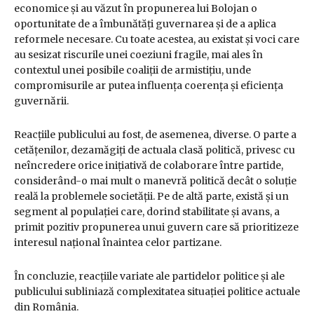
economice și au văzut în propunerea lui Bolojan o
oportunitate de a îmbunătăți guvernarea și de a aplica
reformele necesare. Cu toate acestea, au existat și voci care
au sesizat riscurile unei coeziuni fragile, mai ales în
contextul unei posibile coaliții de armistițiu, unde
compromisurile ar putea influența coerența și eficiența
guvernării.
Reacțiile publicului au fost, de asemenea, diverse. O parte a
cetățenilor, dezamăgiți de actuala clasă politică, privesc cu
neîncredere orice inițiativă de colaborare între partide,
considerând-o mai mult o manevră politică decât o soluție
reală la problemele societății. Pe de altă parte, există și un
segment al populației care, dorind stabilitate și avans, a
primit pozitiv propunerea unui guvern care să prioritizeze
interesul național înaintea celor partizane.
În concluzie, reacțiile variate ale partidelor politice și ale
publicului subliniază complexitatea situației politice actuale
din România.