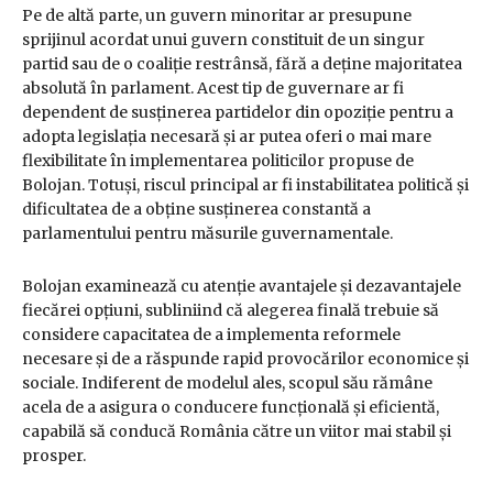
Pe de altă parte, un guvern minoritar ar presupune
sprijinul acordat unui guvern constituit de un singur
partid sau de o coaliție restrânsă, fără a deține majoritatea
absolută în parlament. Acest tip de guvernare ar fi
dependent de susținerea partidelor din opoziție pentru a
adopta legislația necesară și ar putea oferi o mai mare
flexibilitate în implementarea politicilor propuse de
Bolojan. Totuși, riscul principal ar fi instabilitatea politică și
dificultatea de a obține susținerea constantă a
parlamentului pentru măsurile guvernamentale.
Bolojan examinează cu atenție avantajele și dezavantajele
fiecărei opțiuni, subliniind că alegerea finală trebuie să
considere capacitatea de a implementa reformele
necesare și de a răspunde rapid provocărilor economice și
sociale. Indiferent de modelul ales, scopul său rămâne
acela de a asigura o conducere funcțională și eficientă,
capabilă să conducă România către un viitor mai stabil și
prosper.