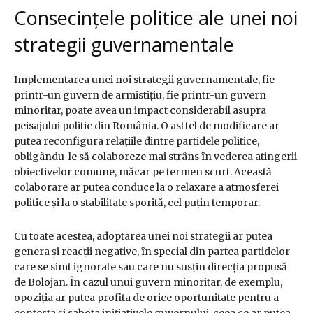
Consecințele politice ale unei noi
strategii guvernamentale
Implementarea unei noi strategii guvernamentale, fie
printr-un guvern de armistițiu, fie printr-un guvern
minoritar, poate avea un impact considerabil asupra
peisajului politic din România. O astfel de modificare ar
putea reconfigura relațiile dintre partidele politice,
obligându-le să colaboreze mai strâns în vederea atingerii
obiectivelor comune, măcar pe termen scurt. Această
colaborare ar putea conduce la o relaxare a atmosferei
politice și la o stabilitate sporită, cel puțin temporar.
Cu toate acestea, adoptarea unei noi strategii ar putea
genera și reacții negative, în special din partea partidelor
care se simt ignorate sau care nu susțin direcția propusă
de Bolojan. În cazul unui guvern minoritar, de exemplu,
opoziția ar putea profita de orice oportunitate pentru a
contesta și sabota inițiativele guvernului, ceea ce ar putea