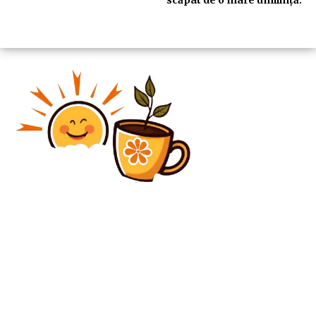
scăpat de o mare umilință.
Diverse Noutati
Un raport elaborat de Congresul Statelor Unite
contestă anularea alegerilor din România și susține
că Bruxelles-ul intervine prin intermediul cenzurii în
procesele electorale ale...