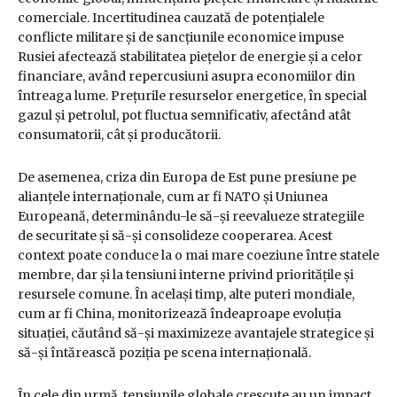
comerciale. Incertitudinea cauzată de potențialele
conflicte militare și de sancțiunile economice impuse
Rusiei afectează stabilitatea piețelor de energie și a celor
financiare, având repercusiuni asupra economiilor din
întreaga lume. Prețurile resurselor energetice, în special
gazul și petrolul, pot fluctua semnificativ, afectând atât
consumatorii, cât și producătorii.
De asemenea, criza din Europa de Est pune presiune pe
alianțele internaționale, cum ar fi NATO și Uniunea
Europeană, determinându-le să-și reevalueze strategiile
de securitate și să-și consolideze cooperarea. Acest
context poate conduce la o mai mare coeziune între statele
membre, dar și la tensiuni interne privind prioritățile și
resursele comune. În același timp, alte puteri mondiale,
cum ar fi China, monitorizează îndeaproape evoluția
situației, căutând să-și maximizeze avantajele strategice și
să-și întărească poziția pe scena internațională.
În cele din urmă, tensiunile globale crescute au un impact