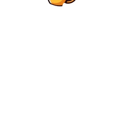
Diverse Noutati
Scăderea taxei pe stâlp și diminuarea impozitului
minim pe cifra de afaceri la 0,5% începând din 2027.
Diverse Noutati
Câștigurile educatorilor în 2027: Efectul noii
reglementări privind salariile asupra structurii din
învățământ
C
joi, august 6, 2026
27.9
București
Contact www.bunadimineataiasi.ro
Politica de cookies (GDPR)
Politică de confidențialitate – Bunadimineataiasi.ro