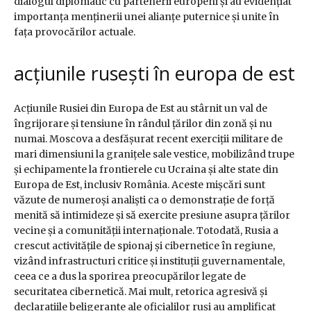
dialogul diplomatic cu partenerii europeni și au evidențiat
importanța menținerii unei alianțe puternice și unite în
fața provocărilor actuale.
acțiunile rusești în europa de est
Acțiunile Rusiei din Europa de Est au stârnit un val de
îngrijorare și tensiune în rândul țărilor din zonă și nu
numai. Moscova a desfășurat recent exerciții militare de
mari dimensiuni la granițele sale vestice, mobilizând trupe
și echipamente la frontierele cu Ucraina și alte state din
Europa de Est, inclusiv România. Aceste mișcări sunt
văzute de numeroși analiști ca o demonstrație de forță
menită să intimideze și să exercite presiune asupra țărilor
vecine și a comunității internaționale. Totodată, Rusia a
crescut activitățile de spionaj și cibernetice în regiune,
vizând infrastructuri critice și instituții guvernamentale,
ceea ce a dus la sporirea preocupărilor legate de
securitatea cibernetică. Mai mult, retorica agresivă și
declarațiile beligerante ale oficialilor ruși au amplificat