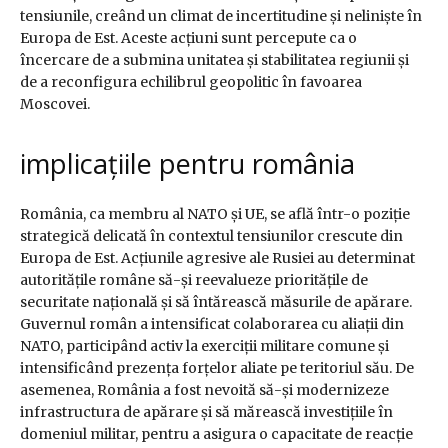
tensiunile, creând un climat de incertitudine și neliniște în
Europa de Est. Aceste acțiuni sunt percepute ca o
încercare de a submina unitatea și stabilitatea regiunii și
de a reconfigura echilibrul geopolitic în favoarea
Moscovei.
implicațiile pentru românia
România, ca membru al NATO și UE, se află într-o poziție
strategică delicată în contextul tensiunilor crescute din
Europa de Est. Acțiunile agresive ale Rusiei au determinat
autoritățile române să-și reevalueze prioritățile de
securitate națională și să întărească măsurile de apărare.
Guvernul român a intensificat colaborarea cu aliații din
NATO, participând activ la exerciții militare comune și
intensificând prezența forțelor aliate pe teritoriul său. De
asemenea, România a fost nevoită să-și modernizeze
infrastructura de apărare și să mărească investițiile în
domeniul militar, pentru a asigura o capacitate de reacție