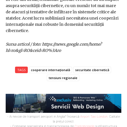
asupra securității cibernetice, cu un număr tot mai mare
de atacuri și tentative de infiltrare în sistemele critice ale
statelor. Acest lucru subliniază necesitatea unei cooperări
internaționale mai robuste în domeniul securității
cibernetice.
Sursa articol / foto: https://news.google.com/home?
hl=ro&gl=RO&ceid=RO%3Aro
TAGS
cooperare internațională
securitate cibernetică
tensiuni regionale
- Ai nevoie de transport aeroport in Anglia? Încearcă
Airport Taxi London
. Calitate
la prețul corect.
- Companie specializata in tranzactionarea de
Criptomonede
si infrastructura