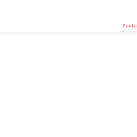
rse Noutati
Home & Deco
Sanatate / Hobby
Cauta
egislativă