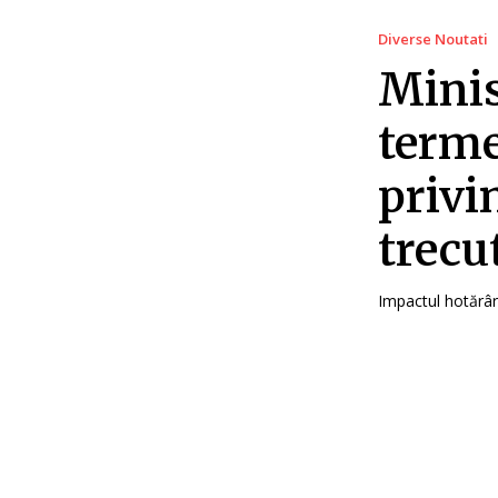
Diverse Noutati
Minis
terme
privi
trecu
Impactul hotărâri