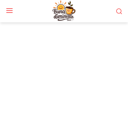
Stiri si noutati despre:
administrație publică