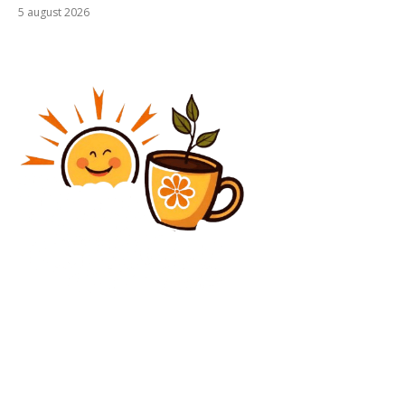
5 august 2026
Diverse Noutati
LIVE: FCSB vs. FC Botoșani – Fierce Encounter in the
Conference League Playoff