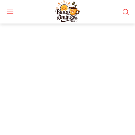
Stiri si noutati despre:
alegător