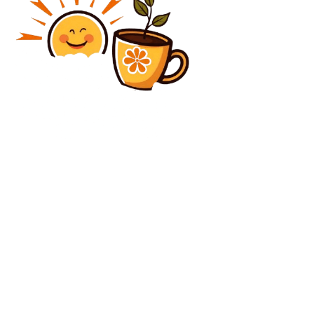
Politica
Poate România să fie simultan „punte” diplomatică și
„scut” militar?
Diverse Noutati
Criza bugetară guvernamentală în Statele Unite
devine cea mai îndelungată din istorie: durează de 36
de zile
C
joi, august 6, 2026
24.7
București