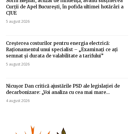
Sorin Blejnar, acuzat de influență, având susținerea
Curții de Apel București, în pofida ultimei hotărâri a
CJUE
5 august 2026
Creșterea costurilor pentru energia electrică:
Raționamentul unui specialist – „Examinați ce ați
semnat și durata de valabilitate a tarifului”
5 august 2026
Nicușor Dan critică ajustările PSD ale legislației de
decarbonizare: „Voi analiza cu cea mai mare…
4 august 2026