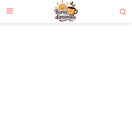
Stiri si noutati despre:
altercație