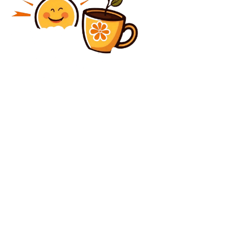
Diverse Noutati
Florin Maxim, după o primă apariție remarcabilă, le-a
comunicat un mesaj fotbaliștilor de la Corvinul: „Asta
să rămână în memorie”
Diverse Noutati
Ce afirmă Nicușor Dan privind propunerea lui Macron
de a se integra în umbrela nucleară a Franței
C
vineri, august 7, 2026
33.3
București