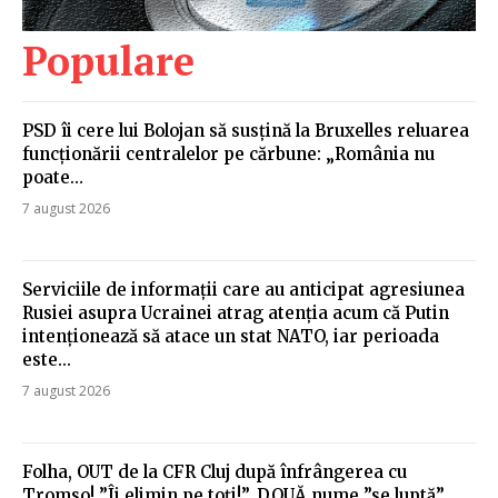
Populare
PSD îi cere lui Bolojan să susțină la Bruxelles reluarea
funcționării centralelor pe cărbune: „România nu
poate…
7 august 2026
Serviciile de informații care au anticipat agresiunea
Rusiei asupra Ucrainei atrag atenția acum că Putin
intenționează să atace un stat NATO, iar perioada
este...
7 august 2026
Folha, OUT de la CFR Cluj după înfrângerea cu
Tromso! ”Îi elimin pe toți!”. DOUĂ nume ”se luptă”