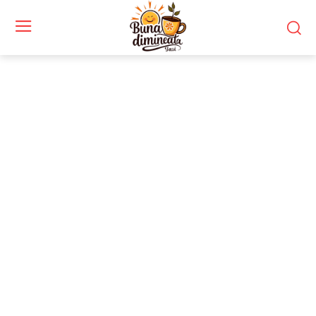
Stiri si noutati despre:
apărare antiaeriană