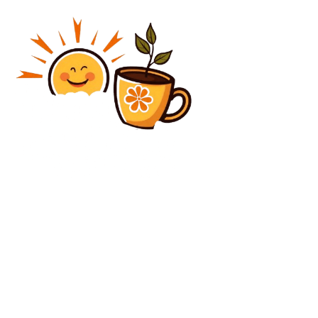
Diverse Noutati
SONDAJ INSCOP: PNL depășește PSD în preferințele
de vot pentru alegerile parlamentare. Ce procente
obțin AUR și…
Diverse Noutati
Furtunile au cauzat distrugeri în Moldova: drumuri