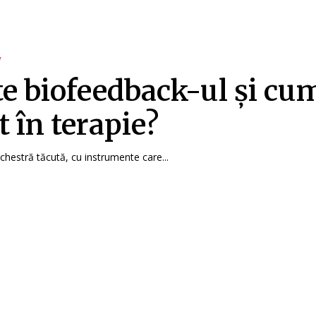
y
te biofeedback-ul și cu
t în terapie?
rchestră tăcută, cu instrumente care...