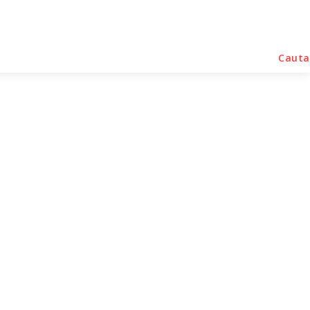
rse Noutati
Home & Deco
Sanatate / Hobby
Cauta
back-ul