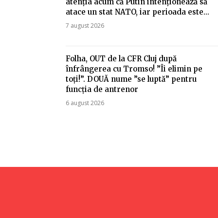
atenția acum că Putin intenționează să
atace un stat NATO, iar perioada este...
7 august 2026
Folha, OUT de la CFR Cluj după
înfrângerea cu Tromso! ”Îi elimin pe
toți!”. DOUĂ nume ”se luptă” pentru
funcția de antrenor
6 august 2026