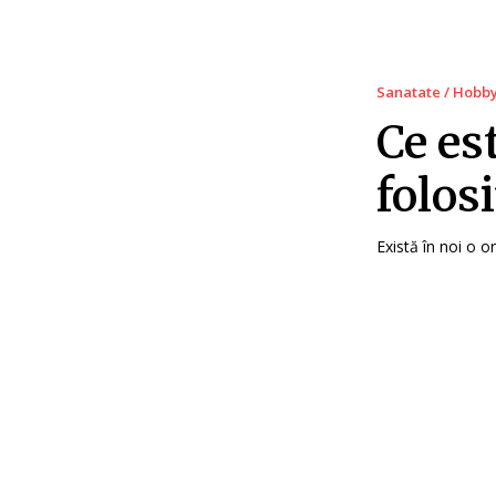
Sanatate / Hobb
Ce es
folosi
Există în noi o o