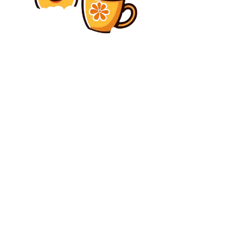
Diverse Noutati
Cum planifici corect o achiziție de materiale — de la
deviz la magazin
Diverse Noutati
Biletul din carte: Agentul Alexandru Bălan a cerut
ajutor politic în Republica Moldova, din detenția
Poliției Române
C
joi, august 6, 2026
35
București
Contact www.bunadimineataiasi.ro
Politica de cookies (GDPR)