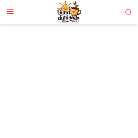
Stiri si noutati despre:
câștigători