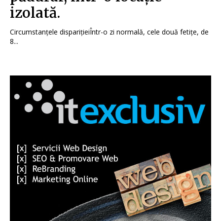
izolată.
Circumstanțele disparițieiÎntr-o zi normală, cele două fetițe, de
8...