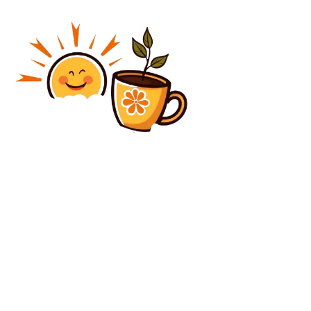
Diverse Noutati
Serghei Lavrov afirmă: „Ucrainenii au avut intenția
de a-l omorî pe Vladimir Putin. Acțiuni riscante, care
nu vor fi ignorate”
Diverse Noutati