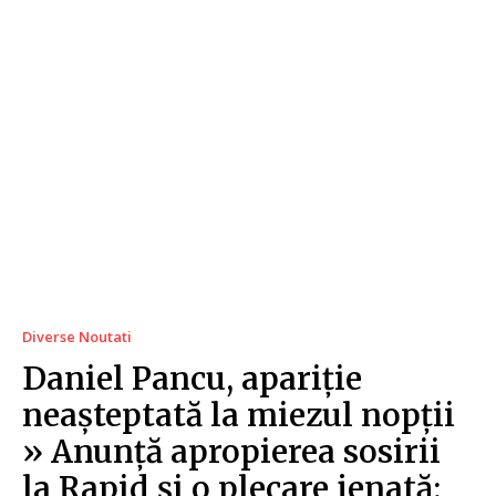
Diverse Noutati
Daniel Pancu, apariție
neașteptată la miezul nopții
» Anunță apropierea sosirii
la Rapid și o plecare jenată: