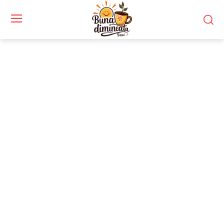
Stiri si noutati despre:
club