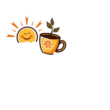
Diverse Noutati
O națiune NATO cere Ucrainei să se pregătească
pentru un eventual conflict cu Rusia
Diverse Noutati